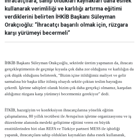
İhracatçılara, sahip oldukları kaynakları daha esnek
kullanarak verimliliği ve karlılığı artırma eğitimi
verdiklerini belirten İHKİB Başkanı Süleyman
Orakçıoğlu: “İhracatçı başarılı olmak için, rüzgara
karşı yürümeyi becermeli”
İHKİB Başkanı Süleyman Orakçıoğlu, sektörde üretim yapmanın da, ihracatı
gerçekleştirmenin de geçmişe kıyasla çok daha zor olduğunu ve karlılığın da
çok düşük olduğunu belirterek, “Bizim içine itildiğimiz maliyet ve gelir
sarmalına bir başka ülke itilmiş olsaydı sektör çoktan teslim bayrağını
çekerdi. İşletme sahipleri olarak bizim çok daha gerçekçi olmamız, karşıdan
aldığımız rüzgara karşı yürümeyi becermemiz gerekiyor” dedi.
İTKİB, hazırgiyim ve konfeksiyon ihracatçılarına yönelik eğitim
çalışmalarına, 80 yıllık tecrübesi ile Avrupa'nın işletme organizasyonu ve iş
düzenleme alanında mesleki geliştirme eğitimi veren en büyük
enstitülerinden biri olan REFA ve Türkiye partneri MESS ile işbirliği
yaparak, ihracatçılara sahip oldukları kaynakları daha esnek kullanarak,