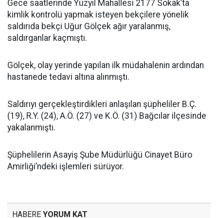
Gece saatlerinde Yüzyıl Mahallesi 2177 Sokak’ta
kimlik kontrolü yapmak isteyen bekçilere yönelik
saldırıda bekçi Uğur Gölçek ağır yaralanmış,
saldırganlar kaçmıştı.
Gölçek, olay yerinde yapılan ilk müdahalenin ardından
hastanede tedavi altına alınmıştı.
Saldırıyı gerçekleştirdikleri anlaşılan şüpheliler B.Ç.
(19), R.Y. (24), A.Ö. (27) ve K.Ö. (31) Bağcılar ilçesinde
yakalanmıştı.
Şüphelilerin Asayiş Şube Müdürlüğü Cinayet Büro
Amirliği’ndeki işlemleri sürüyor.
HABERE
YORUM KAT