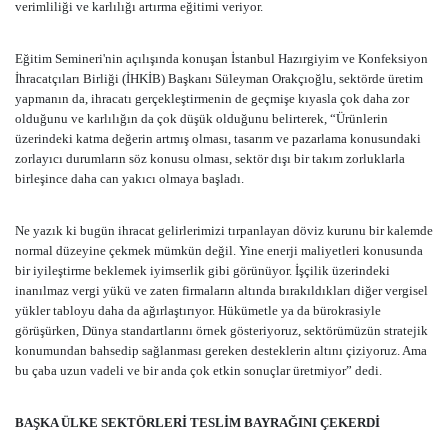
verimliliği ve karlılığı artırma eğitimi veriyor.
Eğitim Semineri'nin açılışında konuşan İstanbul Hazırgiyim ve Konfeksiyon
İhracatçıları Birliği (İHKİB) Başkanı Süleyman Orakçıoğlu, sektörde üretim
yapmanın da, ihracatı gerçekleştirmenin de geçmişe kıyasla çok daha zor
olduğunu ve karlılığın da çok düşük olduğunu belirterek, “Ürünlerin
üzerindeki katma değerin artmış olması, tasarım ve pazarlama konusundaki
zorlayıcı durumların söz konusu olması, sektör dışı bir takım zorluklarla
birleşince daha can yakıcı olmaya başladı.
Ne yazık ki bugün ihracat gelirlerimizi tırpanlayan döviz kurunu bir kalemde
normal düzeyine çekmek mümkün değil. Yine enerji maliyetleri konusunda
bir iyileştirme beklemek iyimserlik gibi görünüyor. İşçilik üzerindeki
inanılmaz vergi yükü ve zaten firmaların altında bırakıldıkları diğer vergisel
yükler tabloyu daha da ağırlaştırıyor. Hükümetle ya da bürokrasiyle
görüşürken, Dünya standartlarını örnek gösteriyoruz, sektörümüzün stratejik
konumundan bahsedip sağlanması gereken desteklerin altını çiziyoruz. Ama
bu çaba uzun vadeli ve bir anda çok etkin sonuçlar üretmiyor” dedi.
BAŞKA ÜLKE SEKTÖRLERİ TESLİM BAYRAĞINI ÇEKERDİ