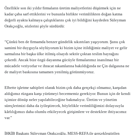
Özellikle son iki yıldır firmaların üretim maliyetlerini düşürmek için ne
kadar çaba sarf ettiklerini ve bununla birlikte verimlilikten doğan katma
değerli ayakta kalmaya çalıştıklarını çok iyi bildiğini kaydeden Süleyman
Orakçıoğlu, sözlerini şöyle sürdürdü:
“Çünkü ben de firmamda benzer gündelik sıkıntıları yaşıyorum. Şunu çok
samimi bir duyguyla söylüyorum ki bizim içine itildiğimiz maliyet ve gelir
sarmalına bir başka ülke itilmiş olsaydı sektör çoktan teslim bayrağını
çekerdi. Ancak bize özgü dayanma gücüyle firmalarımız inanılmaz bir
mücadele veriyorlar ve ihracat rakamlarına bakıldığında ne Çin dalgasına ne
de maliyet baskısına tamamen yenilmiş görünmüyoruz.
Elbette işletme sahipleri olarak bizim çok daha gerçekçi olmamız, karşıdan
aldığımız rüzgara karşı yürümeyi becermemiz gerekiyor. Bunun için de kendi
içimize dönüp neler yapılabileceğine bakmalıyız. Üretim ve yönetim
süreçlerimizi daha da iyileştirecek, böylelikle verimliliğimizi dolayısıyla
kârlılığımızı daha olumlu etkileyecek girişimlere ve desteklere ihtiyacımız
var.”
İHKİB Başkanı Süleyman Orakçıoğlu, MESS-REFA ile gerçekleştirilen