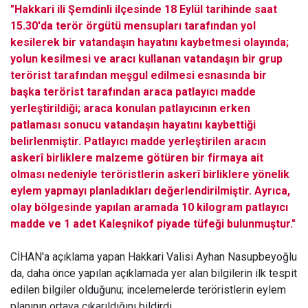
"Hakkari ili Şemdinli ilçesinde 18 Eylül tarihinde saat
15.30'da terör örgütü mensupları tarafından yol
kesilerek bir vatandaşın hayatını kaybetmesi olayında;
yolun kesilmesi ve aracı kullanan vatandaşın bir grup
terörist tarafından meşgul edilmesi esnasında bir
başka terörist tarafından araca patlayıcı madde
yerleştirildiği; araca konulan patlayıcının erken
patlaması sonucu vatandaşın hayatını kaybettiği
belirlenmiştir. Patlayıcı madde yerleştirilen aracın
askerî birliklere malzeme götüren bir firmaya ait
olması nedeniyle teröristlerin askerî birliklere yönelik
eylem yapmayı planladıkları değerlendirilmiştir. Ayrıca,
olay bölgesinde yapılan aramada 10 kilogram patlayıcı
madde ve 1 adet Kaleşnikof piyade tüfeği bulunmuştur."
CİHAN'a açıklama yapan Hakkari Valisi Ayhan Nasupbeyoğlu
da, daha önce yapılan açıklamada yer alan bilgilerin ilk tespit
edilen bilgiler olduğunu; incelemelerde teröristlerin eylem
planının ortaya çıkarıldığını bildirdi.