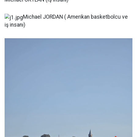
Michael JORDAN ( Amerikan basketbolcu ve
iş insanı)