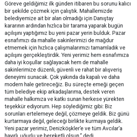
Göreve geldiğimiz ilk günden itibaren bu sorunu kalıcı
bir şekilde çözmek için çalıştık. Mahallemizde
belediyemize ait bir alan olmadığı için Danıştay
kararının ardından hızlıca bir tarama yaparak bugün
açılışını yaptığımız bu yeni pazar yerin bulduk. Pazar
esnafımızı da mahalle sakinlerimizi de mağdur
etmemek için hızlıca çalışmalarımızı tamamladık ve
açılışını gerçekleştirdik. Yeni yerimiz hem esnafımıza
daha iyi koşullar sağlayacak hem de mahalle
sakinlerimize düzenli, güvenli ve rahat bir alışveriş
deneyimi sunacak. Çok yakında da kapalı ve daha
modern hale getireceğiz. Bu süreçte emeği geçen
tüm belediye ekip arkadaşlarıma, destek veren
mahalle halkımıza ve katkı sunan herkese yürekten
teşekkür ediyorum. Hep söylediğimiz gibi: Biz
sorunları ertelemeye değil, çözmeye geldik. Biz günü
kurtarmaya değil, geleceği birlikte kurmaya geldik.
Yeni pazar yerimiz, Denizköşkler’e ve tüm Avcılar’a
hayırlı, uğurlu ve bereketli olsun.” dedi.