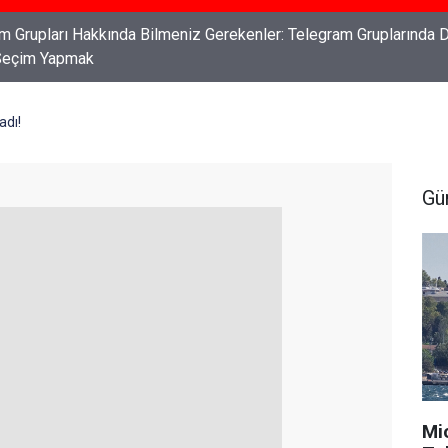
ları: Haklarınızı Bilmek ve Koruma Altına Almak
adı!
Gü
Mi