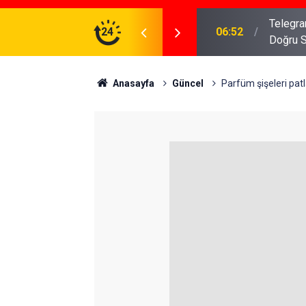
meniz Gerekenler: Telegram Gruplarında Daha
24
04:43
İş Dava
Anasayfa
Güncel
Parfüm şişeleri patl