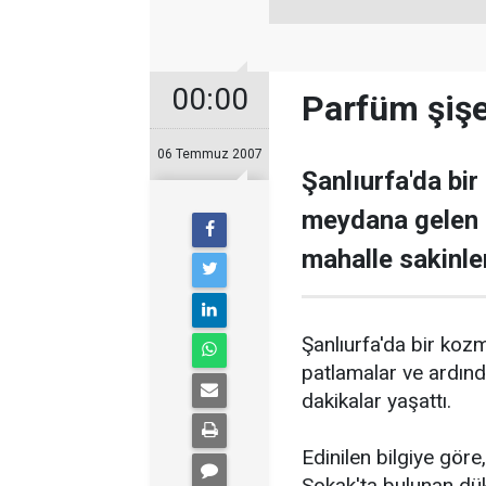
00:00
Parfüm şişel
06 Temmuz 2007
Şanlıurfa'da bir
meydana gelen 
mahalle sakinle
Şanlıurfa'da bir koz
patlamalar ve ardınd
dakikalar yaşattı.
Edinilen bilgiye göre
Sokak'ta bulunan dü