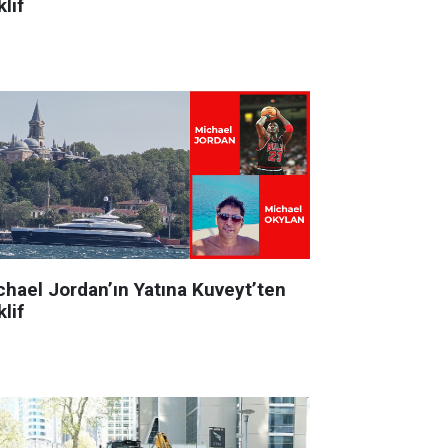
lif
chael Jordan’ın Yatına Kuveyt’ten
lif