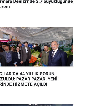
rmara Denizi'nde 3.7 büyüklüğünde
prem
CILAR’DA 44 YILLIK SORUN
ZÜLDÜ: PAZAR PAZARI YENİ
RİNDE HİZMETE AÇILDI