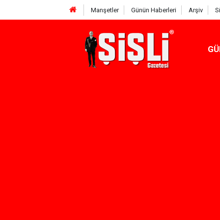
Manşetler
Günün Haberleri
Arşiv
S
GÜ