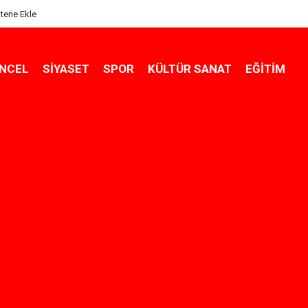
itene Ekle
NCEL
SIYASET
SPOR
KÜLTÜR SANAT
EĞITIM