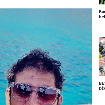
Ba
be
BE
DÖ