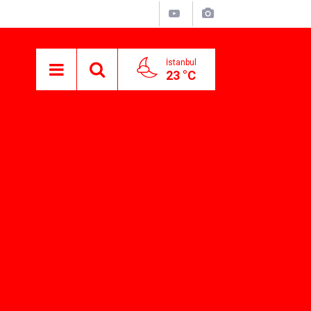
İstanbul
23 °C