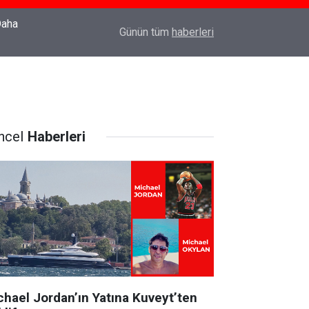
22:37
Özlem Drahyalı Kimdir, Nereli ve Kaç Yaşındadır
Günün tüm
haberleri
ncel
Haberleri
chael Jordan’ın Yatına Kuveyt’ten