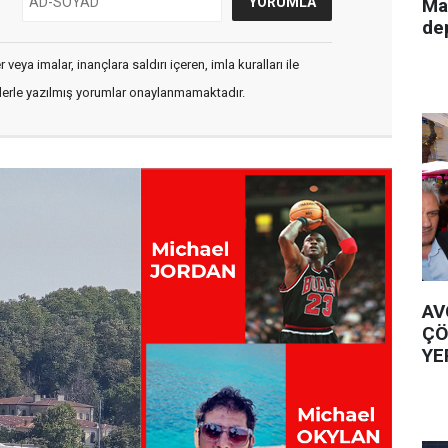
Ma
de
veya imalar, inançlara saldırı içeren, imla kuralları ile
flerle yazılmış yorumlar onaylanmamaktadır.
AV
ÇÖ
YE