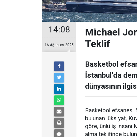
14:08
Michael Jor
Teklif
16 Ağustos 2025
Basketbol efsan
İstanbul’da demi
dünyasının ilgisi
Basketbol efsanesi M
bulunan lüks yat, Kuve
göre, ünlü iş insanı 
alma teklifinde bulu