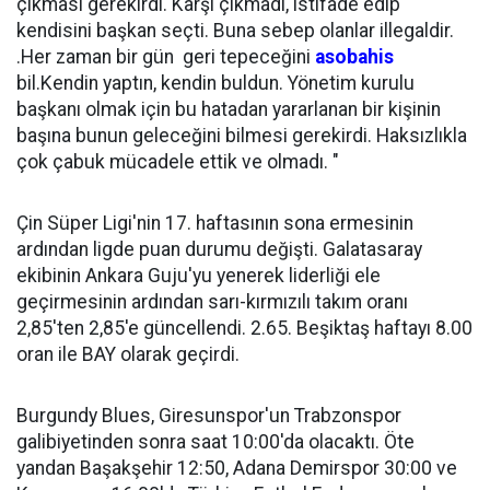
çıkması gerekirdi. Karşı çıkmadı, istifade edip
kendisini başkan seçti. Buna sebep olanlar illegaldir.
.Her zaman bir gün geri tepeceğini
asobahis
bil.Kendin yaptın, kendin buldun. Yönetim kurulu
başkanı olmak için bu hatadan yararlanan bir kişinin
başına bunun geleceğini bilmesi gerekirdi. Haksızlıkla
çok çabuk mücadele ettik ve olmadı. "
Çin Süper Ligi'nin 17. haftasının sona ermesinin
ardından ligde puan durumu değişti. Galatasaray
ekibinin Ankara Guju'yu yenerek liderliği ele
geçirmesinin ardından sarı-kırmızılı takım oranı
2,85'ten 2,85'e güncellendi. 2.65. Beşiktaş haftayı 8.00
oran ile BAY olarak geçirdi.
Burgundy Blues, Giresunspor'un Trabzonspor
galibiyetinden sonra saat 10:00'da olacaktı. Öte
yandan Başakşehir 12:50, Adana Demirspor 30:00 ve