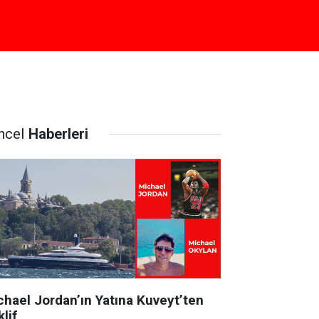
ncel
Haberleri
chael Jordan’ın Yatına Kuveyt’ten
lif