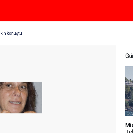
ekin konuştu
Gü
Mi
Tek