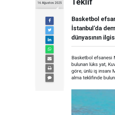
Teklif
16 Ağustos 2025
Basketbol efsan
İstanbul’da demi
dünyasının ilgisi
Basketbol efsanesi M
bulunan lüks yat, Kuve
göre, ünlü iş insanı 
alma teklifinde bulu