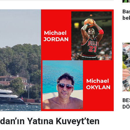
Ba
be
BE
DÖ
dan’ın Yatına Kuveyt’ten