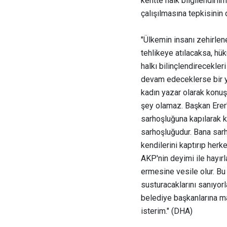
kentte halk bilgilendiril
çalışılmasına tepkisinin
"Ülkemin insanı zehirlen
tehlikeye atılacaksa, hü
halkı bilinçlendirecekler
devam edeceklerse bir yaz
kadın yazar olarak konu
şey olamaz. Başkan Erer'in
sarhoşluğuna kapılarak ke
sarhoşluğudur. Bana sarho
kendilerini kaptırıp her
AKP'nin deyimi ile hayır
ermesine vesile olur. Bu 
susturacaklarını sanıyorl
belediye başkanlarına m
isterim."
(DHA)