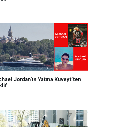
chael Jordan’ın Yatına Kuveyt’ten
lif