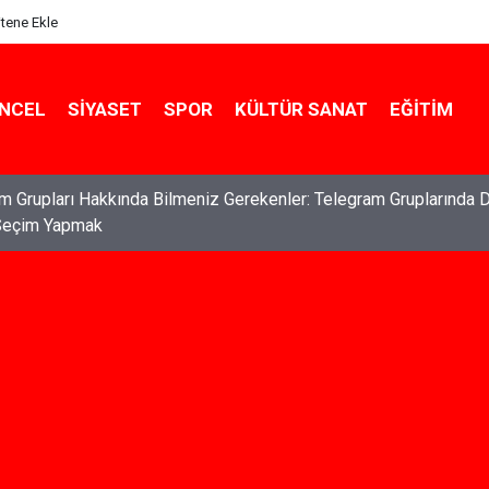
itene Ekle
NCEL
SIYASET
SPOR
KÜLTÜR SANAT
EĞITIM
ları: Haklarınızı Bilmek ve Koruma Altına Almak