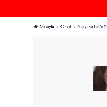
Anasayfa
Güncel
Olay yazar Latife T