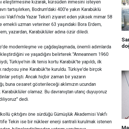
ını eleştirmesine kızarak, kürsüden inmesini isteyen
vrı tartışılırken, Bodrum'daki 400'e yakın Karabüklü
si Vakfı'nda Yazar Tekin'i ziyaret eden yüksek mimar 58
le emekli uzman veteriner 63 yaşındaki Bora Erdem,
dem, yazardan, Karabüklüler adına özür diledi.
Sa
doğ
iye'de modernleşme ve çağdaşlaşmada, önemli adımlarda
çekleştirdiğini ve yaşadığını belirterek "Anneannem 1960
iydi, Türkiye'nin ilk tenis kortu Karabük'te yapıldı, ilk
lk radyosu yine Karabük'te kuruldu. Türkiye'de birçok
dınlar yetişti. Ancak hiçbir zaman bir yazarın
ğı, buna cesaret gösterileceği aklımızın ucundan
 Karabüklüler olamaz. Bu davranıştan utanç duyuyoruz
iliyoruz" dedi.
lkollü çıktığını öne sürdüğü Gümüşlük Akademisi Vakfı
ife Tekin ise bir nükleer enerji santrali kurulmak istenen
Ma