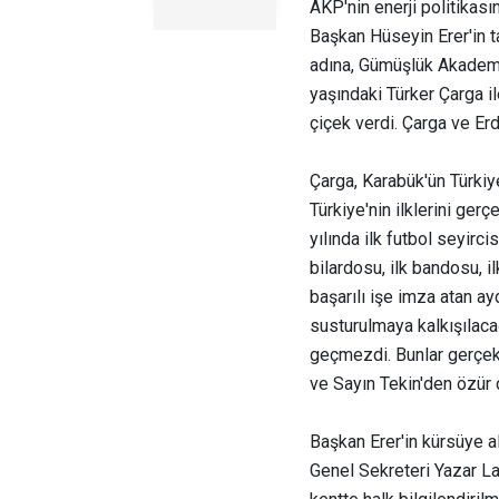
AKP'nin enerji politikas
Başkan Hüseyin Erer'in ta
adına, Gümüşlük Akademi
yaşındaki Türker Çarga i
çiçek verdi. Çarga ve Er
Çarga, Karabük'ün Türk
Türkiye'nin ilklerini ger
yılında ilk futbol seyircis
bilardosu, ilk bandosu, i
başarılı işe imza atan ay
susturulmaya kalkışılaca
geçmezdi. Bunlar gerçek
ve Sayın Tekin'den özür d
Başkan Erer'in kürsüye a
Genel Sekreteri Yazar Lat