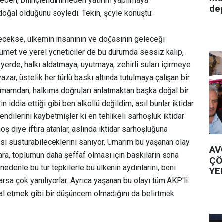
meden, bilinçlendirilmeden yatırım yapılmaya
de
 doğal olduğunu söyledi. Tekin, şöyle konuştu:
ecekse, ülkemin insanının ve doğasının geleceği
kümet ve yerel yöneticiler de bu durumda sessiz kalıp,
i yerde, halkı aldatmaya, uyutmaya, zehirli suları içirmeye
ar, üstelik her türlü baskı altında tutulmaya çalışan bir
şmamdan, halkıma doğruları anlatmaktan başka doğal bir
 iddia ettiği gibi ben alkollü değildim, asıl bunlar iktidar
ndilerini kaybetmişler ki en tehlikeli sarhoşluk iktidar
ş diye iftira atanlar, aslında iktidar sarhoşluğuna
kesi susturabileceklerini sanıyor. Umarım bu yaşanan olay
AV
lara, toplumun daha şeffaf olması için baskıların sona
ÇÖ
nedenle bu tür tepkilerle bu ülkenin aydınlarını, beni
YE
arsa çok yanılıyorlar. Ayrıca yaşanan bu olayı tüm AKP'li
al etmek gibi bir düşüncem olmadığını da belirtmek