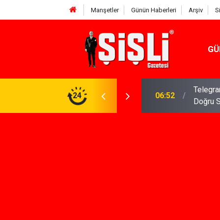
Manşetler
Günün Haberleri
Arşiv
S
GÜ
meniz Gerekenler: Telegram Gruplarında Daha
24
04:43
İş Dava