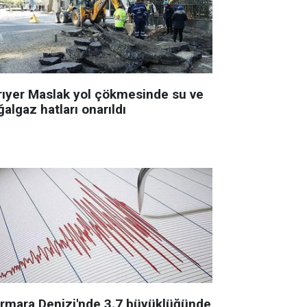
rıyer Maslak yol çökmesinde su ve
algaz hatları onarıldı
rmara Denizi'nde 3.7 büyüklüğünde