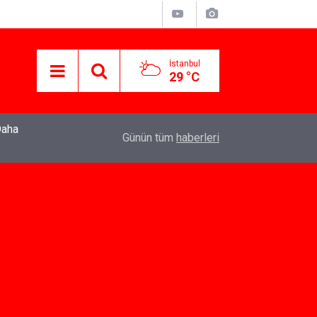
İstanbul
29 °C
22:37
Özlem Drahyalı Kimdir, Nereli ve Kaç Yaşındadır
Günün tüm
haberleri