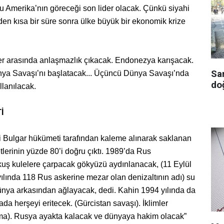
u Amerika’nın göreceği son lider olacak. Çünkü siyahi
den kısa bir süre sonra ülke büyük bir ekonomik krize
er arasında anlaşmazlık çıkacak. Endonezya karışacak.
Sa
a Savaşı’nı başlatacak... Üçüncü Dünya Savaşı’nda
doğ
llanılacak.
İ
 Bulgar hükümeti tarafından kaleme alınarak saklanan
erinin yüzde 80’i doğru çıktı. 1989’da Rus
k kuş kulelere çarpacak gökyüzü aydınlanacak, (11 Eylül
 yılında 118 Rus askerine mezar olan denizaltının adı) su
ünya arkasından ağlayacak, dedi. Kahin 1994 yılında da
ada herşeyi eritecek. (Gürcistan savaşı). İklimler
nma). Rusya ayakta kalacak ve dünyaya hakim olacak”