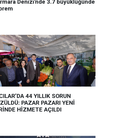
rmara Denizi'nde 3.7 büyüklüğünde
prem
CILAR’DA 44 YILLIK SORUN
ZÜLDÜ: PAZAR PAZARI YENİ
RİNDE HİZMETE AÇILDI