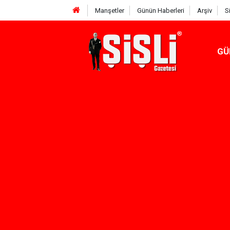
Manşetler
Günün Haberleri
Arşiv
S
GÜ