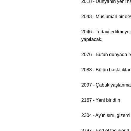
2018 - Dünyanın yeni h
2043 - Müslüman bir dev
2046 - Tedavi edilmeyec
yapılacak.
2076 - Bütün dünyada "s
2088 - Bütün hastalıklar
2097 - Çabuk yaşlanman
2167 - Yeni bir di,n
2304 - Ay'ın sırrı, gizem
3797 - End of the world