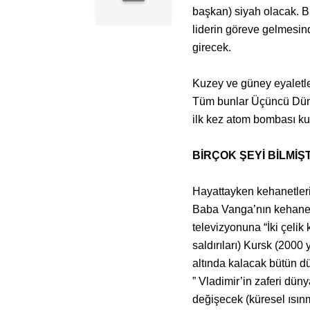
başkan) siyah olacak. B
liderin göreve gelmesin
girecek.
Kuzey ve güney eyaletl
Tüm bunlar Üçüncü Düny
ilk kez atom bombası ku
BİRÇOK ŞEYİ BİLMİŞT
Hayattayken kehanetleri
Baba Vanga’nın kehanetl
televizyonuna “İki çeli
saldırıları) Kursk (2000
altında kalacak bütün d
” Vladimir’in zaferi düny
değişecek (küresel ısı