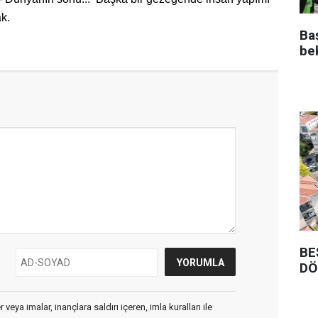
k.
Ba
be
BE
DÖ
veya imalar, inançlara saldırı içeren, imla kuralları ile