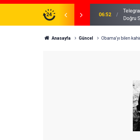
meniz Gerekenler: Telegram Gruplarında Daha
24
04:43
İş Dava
Anasayfa
Güncel
Obama'yı bilen kah