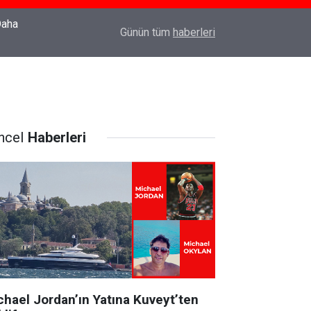
22:37
Özlem Drahyalı Kimdir, Nereli ve Kaç Yaşındadır
Günün tüm
haberleri
ncel
Haberleri
chael Jordan’ın Yatına Kuveyt’ten