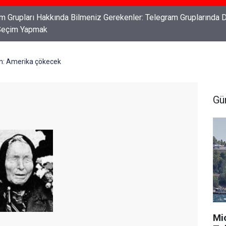
ları: Haklarınızı Bilmek ve Koruma Altına Almak
in: Amerika çökecek
Gü
Mi