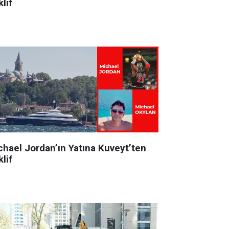
lif
chael Jordan’ın Yatına Kuveyt’ten
lif