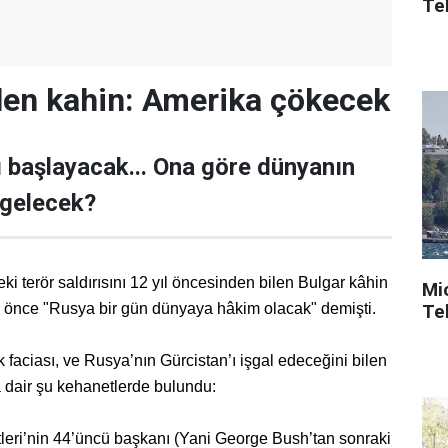
Tek
len kahin: Amerika çökecek
 başlayacak... Ona göre dünyanın
gelecek?
i terör saldırısını 12 yıl öncesinden bilen Bulgar kâhin
Mi
Tek
 önce "Rusya bir gün dünyaya hâkim olacak" demişti.
sk faciası, ve Rusya’nın Gürcistan’ı işgal edeceğini bilen
dair şu kehanetlerde bulundu:
tleri’nin 44’üncü başkanı (Yani George Bush’tan sonraki