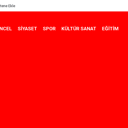
itene Ekle
NCEL
SIYASET
SPOR
KÜLTÜR SANAT
EĞITIM