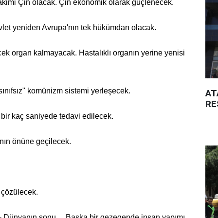
akimi Çin olacak. Çin ekonomik olarak güçlenecek.
let yeniden Avrupa'nın tek hükümdarı olacak.
ek organ kalmayacak. Hastalıklı organın yerine yenisi
ınıfsız" komünizm sistemi yerleşecek.
AT
RE
 bir kaç saniyede tedavi edilecek.
ın önüne geçilecek.
i çözülecek.
 - Dünyanın sonu... Başka bir gezegende insan yapımı