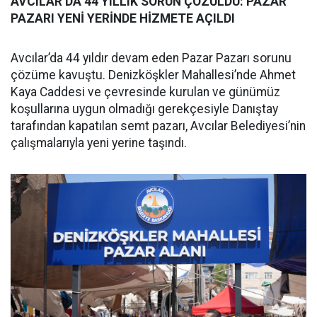
AVCILAR’DA 44 YILLIK SORUN ÇÖZÜLDÜ: PAZAR
PAZARI YENİ YERİNDE HİZMETE AÇILDI
Avcılar’da 44 yıldır devam eden Pazar Pazarı sorunu
çözüme kavuştu. Denizköşkler Mahallesi’nde Ahmet
Kaya Caddesi ve çevresinde kurulan ve günümüz
koşullarına uygun olmadığı gerekçesiyle Danıştay
tarafından kapatılan semt pazarı, Avcılar Belediyesi’nin
çalışmalarıyla yeni yerine taşındı.