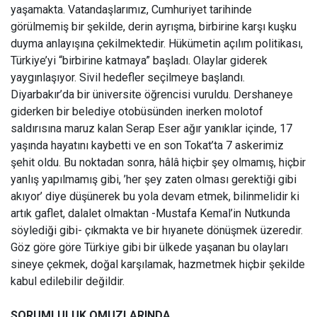
yaşamakta. Vatandaşlarımız, Cumhuriyet tarihinde
görülmemiş bir şekilde, derin ayrışma, birbirine karşı kuşku
duyma anlayışına çekilmektedir. Hükümetin açılım politikası,
Türkiye’yi “birbirine katmaya” başladı. Olaylar giderek
yaygınlaşıyor. Sivil hedefler seçilmeye başlandı.
Diyarbakır’da bir üniversite öğrencisi vuruldu. Dershaneye
giderken bir belediye otobüsünden inerken molotof
saldırısına maruz kalan Serap Eser ağır yanıklar içinde, 17
yaşında hayatını kaybetti ve en son Tokat’ta 7 askerimiz
şehit oldu. Bu noktadan sonra, hâlâ hiçbir şey olmamış, hiçbir
yanlış yapılmamış gibi, ’her şey zaten olması gerektiği gibi
akıyor’ diye düşünerek bu yola devam etmek, bilinmelidir ki
artık gaflet, dalalet olmaktan -Mustafa Kemal’in Nutkunda
söylediği gibi- çıkmakta ve bir hıyanete dönüşmek üzeredir.
Göz göre göre Türkiye gibi bir ülkede yaşanan bu olayları
sineye çekmek, doğal karşılamak, hazmetmek hiçbir şekilde
kabul edilebilir değildir.
SORUMLULUK OMUZLARINDA