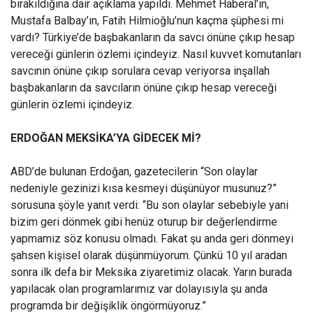
bırakıldığına dair açıklama yapıldı. Mehmet Haberal’ın,
Mustafa Balbay’ın, Fatih Hilmioğlu’nun kaçma şüphesi mi
vardı? Türkiye’de başbakanların da savcı önüne çıkıp hesap
vereceği günlerin özlemi içindeyiz. Nasıl kuvvet komutanları
savcının önüne çıkıp sorulara cevap veriyorsa inşallah
başbakanların da savcıların önüne çıkıp hesap vereceği
günlerin özlemi içindeyiz.
ERDOĞAN MEKSİKA’YA GİDECEK Mİ?
ABD’de bulunan Erdoğan, gazetecilerin “Son olaylar
nedeniyle gezinizi kısa kesmeyi düşünüyor musunuz?”
sorusuna şöyle yanıt verdi: “Bu son olaylar sebebiyle yani
bizim geri dönmek gibi henüz oturup bir değerlendirme
yapmamız söz konusu olmadı. Fakat şu anda geri dönmeyi
şahsen kişisel olarak düşünmüyorum. Çünkü 10 yıl aradan
sonra ilk defa bir Meksika ziyaretimiz olacak. Yarın burada
yapılacak olan programlarımız var dolayısıyla şu anda
programda bir değişiklik öngörmüyoruz.”