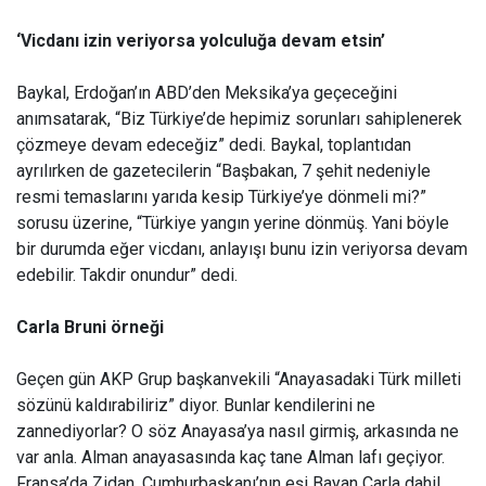
‘Vicdanı izin veriyorsa yolculuğa devam etsin’
Baykal, Erdoğan’ın ABD’den Meksika’ya geçeceğini
anımsatarak, “Biz Türkiye’de hepimiz sorunları sahiplenerek
çözmeye devam edeceğiz” dedi. Baykal, toplantıdan
ayrılırken de gazetecilerin “Başbakan, 7 şehit nedeniyle
resmi temaslarını yarıda kesip Türkiye’ye dönmeli mi?”
sorusu üzerine, “Türkiye yangın yerine dönmüş. Yani böyle
bir durumda eğer vicdanı, anlayışı bunu izin veriyorsa devam
edebilir. Takdir onundur” dedi.
Carla Bruni örneği
Geçen gün AKP Grup başkanvekili “Anayasadaki Türk milleti
sözünü kaldırabiliriz” diyor. Bunlar kendilerini ne
zannediyorlar? O söz Anayasa’ya nasıl girmiş, arkasında ne
var anla. Alman anayasasında kaç tane Alman lafı geçiyor.
Fransa’da Zidan, Cumhurbaşkanı’nın eşi Bayan Carla dahil,