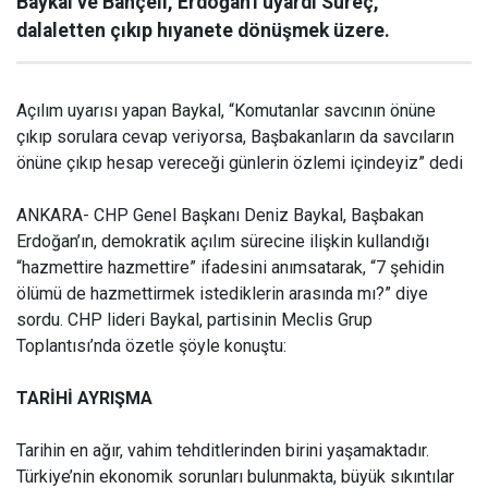
Baykal ve Bahçeli, Erdoğan'ı uyardı Süreç,
dalaletten çıkıp hıyanete dönüşmek üzere.
Açılım uyarısı yapan Baykal, “Komutanlar savcının önüne
çıkıp sorulara cevap veriyorsa, Başbakanların da savcıların
önüne çıkıp hesap vereceği günlerin özlemi içindeyiz” dedi
ANKARA- CHP Genel Başkanı Deniz Baykal, Başbakan
Erdoğan’ın, demokratik açılım sürecine ilişkin kullandığı
“hazmettire hazmettire” ifadesini anımsatarak, “7 şehidin
ölümü de hazmettirmek istediklerin arasında mı?” diye
sordu. CHP lideri Baykal, partisinin Meclis Grup
Toplantısı’nda özetle şöyle konuştu:
TARİHİ AYRIŞMA
Tarihin en ağır, vahim tehditlerinden birini yaşamaktadır.
Türkiye’nin ekonomik sorunları bulunmakta, büyük sıkıntılar