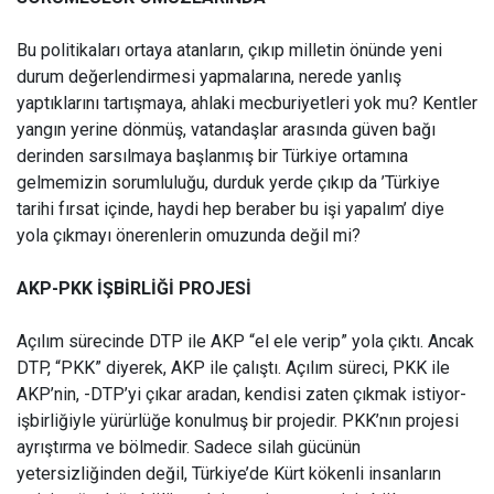
Bu politikaları ortaya atanların, çıkıp milletin önünde yeni
durum değerlendirmesi yapmalarına, nerede yanlış
yaptıklarını tartışmaya, ahlaki mecburiyetleri yok mu? Kentler
yangın yerine dönmüş, vatandaşlar arasında güven bağı
derinden sarsılmaya başlanmış bir Türkiye ortamına
gelmemizin sorumluluğu, durduk yerde çıkıp da ’Türkiye
tarihi fırsat içinde, haydi hep beraber bu işi yapalım’ diye
yola çıkmayı önerenlerin omuzunda değil mi?
AKP-PKK İŞBİRLİĞİ PROJESİ
Açılım sürecinde DTP ile AKP “el ele verip” yola çıktı. Ancak
DTP, “PKK” diyerek, AKP ile çalıştı. Açılım süreci, PKK ile
AKP’nin, -DTP’yi çıkar aradan, kendisi zaten çıkmak istiyor-
işbirliğiyle yürürlüğe konulmuş bir projedir. PKK’nın projesi
ayrıştırma ve bölmedir. Sadece silah gücünün
yetersizliğinden değil, Türkiye’de Kürt kökenli insanların