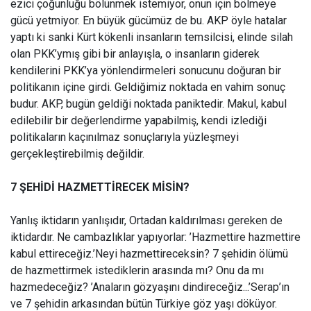
ezici çoğunluğu bölünmek istemiyor, onun için bölmeye
gücü yetmiyor. En büyük gücümüz de bu. AKP öyle hatalar
yaptı ki sanki Kürt kökenli insanların temsilcisi, elinde silah
olan PKK’ymış gibi bir anlayışla, o insanların giderek
kendilerini PKK’ya yönlendirmeleri sonucunu doğuran bir
politikanın içine girdi. Geldiğimiz noktada en vahim sonuç
budur. AKP, bugün geldiği noktada paniktedir. Makul, kabul
edilebilir bir değerlendirme yapabilmiş, kendi izlediği
politikaların kaçınılmaz sonuçlarıyla yüzleşmeyi
gerçekleştirebilmiş değildir.
7 ŞEHİDİ HAZMETTİRECEK MİSİN?
Yanlış iktidarın yanlışıdır, Ortadan kaldırılması gereken de
iktidardır. Ne cambazlıklar yapıyorlar: ’Hazmettire hazmettire
kabul ettireceğiz.’Neyi hazmettireceksin? 7 şehidin ölümü
de hazmettirmek istediklerin arasında mı? Onu da mı
hazmedeceğiz? ’Anaların gözyaşını dindireceğiz...’Serap’ın
ve 7 şehidin arkasından bütün Türkiye göz yaşı döküyor.