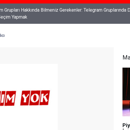
ları: Haklarınızı Bilmek ve Koruma Altına Almak
ıcı
Ma
Piy