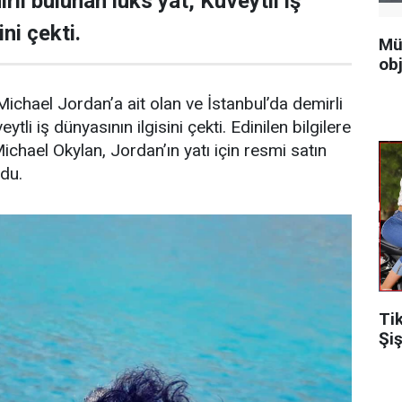
rli bulunan lüks yat, Kuveytli iş
ni çekti.
Mü
obj
ichael Jordan’a ait olan ve İstanbul’da demirli
ytli iş dünyasının ilgisini çekti. Edinilen bilgilere
Michael Okylan, Jordan’ın yatı için resmi satın
ndu.
Ti
Şiş