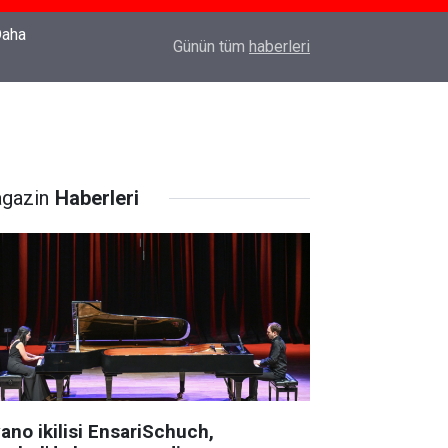
22:37
Özlem Drahyalı Kimdir, Nereli ve Kaç Yaşındadır
Günün tüm
haberleri
gazin
Haberleri
ano ikilisi EnsariSchuch,