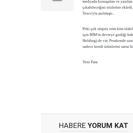
medyada konuşulan ve yazılan şi
çıkabileceğini sözlerine ekledi
Tesco'yla anılmıştı...
Peki çok sürpriz isim kim olab
için BİM'in devreye girdiği habe
Holding) de var. Perakende uzma
sadece kendi ürünlerini satsa bil
Yeni Para
HABERE
YORUM KAT