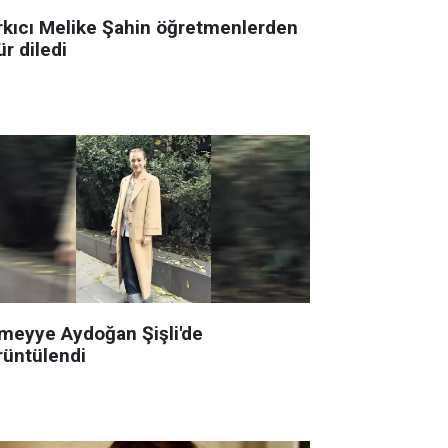
rkıcı Melike Şahin öğretmenlerden
r diledi
meyye Aydoğan Şişli'de
rüntülendi