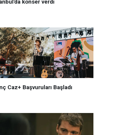
anbul'da konser verdi
nç Caz+ Başvuruları Başladı