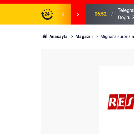
meniz Gerekenler: Telegram Gruplarında Daha
24
04:43
İş Dava
Anasayfa
Magazin
Migros'a sürpriz al