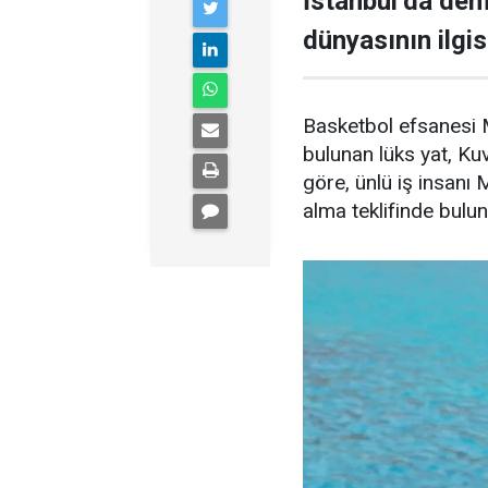
İstanbul’da demi
dünyasının ilgisi
Basketbol efsanesi M
bulunan lüks yat, Kuve
göre, ünlü iş insanı 
alma teklifinde bulu