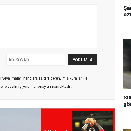
Şa
özü
veya imalar, inançlara saldırı içeren, imla kuralları ile
flerle yazılmış yorumlar onaylanmamaktadır.
Sü
gö