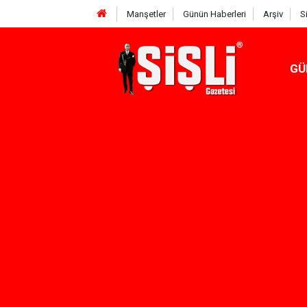
Manşetler
Günün Haberleri
Arşiv
S
GÜ