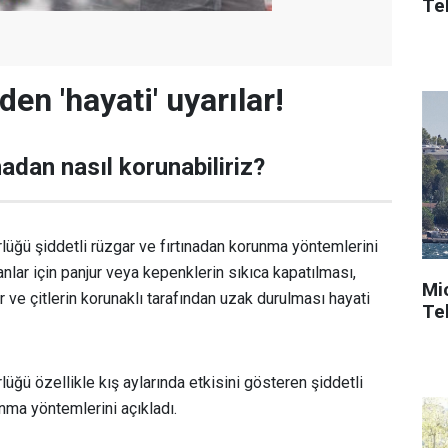
Tek
den 'hayati' uyarılar!
adan nasıl korunabiliriz?
üğü şiddetli rüzgar ve fırtınadan korunma yöntemlerini
anlar için panjur veya kepenklerin sıkıca kapatılması,
Mi
ar ve çitlerin korunaklı tarafından uzak durulması hayati
Tek
üğü özellikle kış aylarında etkisini gösteren şiddetli
unma yöntemlerini açıkladı.