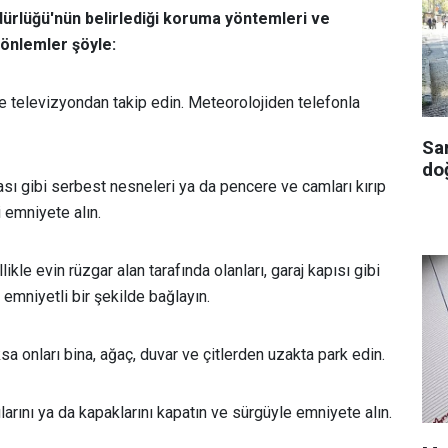
ürlüğü'nün belirlediği koruma yöntemleri ve
 önlemler şöyle:
 ve televizyondan takip edin. Meteorolojiden telefonla
Sa
doğ
ı gibi serbest nesneleri ya da pencere ve camları kırıp
i emniyete alın.
ikle evin rüzgar alan tarafında olanları, garaj kapısı gibi
 emniyetli bir şekilde bağlayın.
ksa onları bina, ağaç, duvar ve çitlerden uzakta park edin.
ılarını ya da kapaklarını kapatın ve sürgüyle emniyete alın.