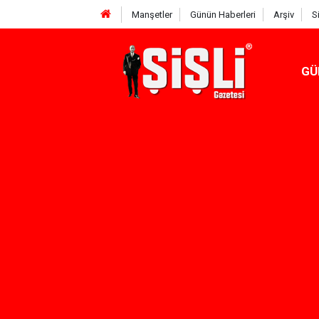
Manşetler
Günün Haberleri
Arşiv
S
GÜ