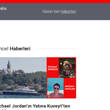
22:37
Özlem Drahyalı Kimdir, Nereli ve Kaç Yaşındadır
Günün tüm
haberleri
ncel
Haberleri
chael Jordan’ın Yatına Kuveyt’ten