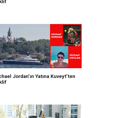
lif
chael Jordan’ın Yatına Kuveyt’ten
lif