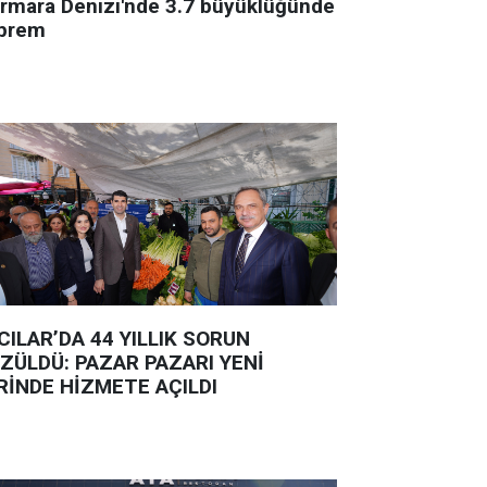
rmara Denizi'nde 3.7 büyüklüğünde
prem
CILAR’DA 44 YILLIK SORUN
ZÜLDÜ: PAZAR PAZARI YENİ
RİNDE HİZMETE AÇILDI