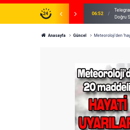
meniz Gerekenler: Telegram Gruplarında Daha
24
04:43
İş Dava
Anasayfa
Güncel
Meteoroloji'den 'haya