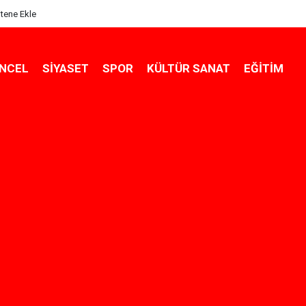
itene Ekle
NCEL
SIYASET
SPOR
KÜLTÜR SANAT
EĞITIM