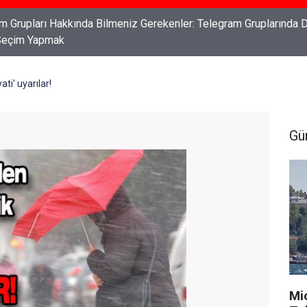
ları: Haklarınızı Bilmek ve Koruma Altına Almak
ti' uyarılar!
Gü
Mi