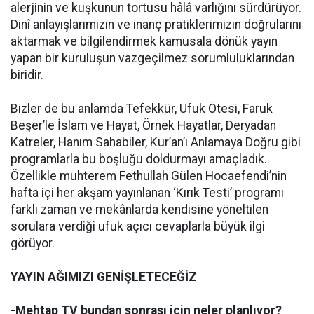
alerjinin ve kuşkunun tortusu hâlâ varlığını sürdürüyor.
Dinî anlayışlarımızın ve inanç pratiklerimizin doğrularını
aktarmak ve bilgilendirmek kamusala dönük yayın
yapan bir kuruluşun vazgeçilmez sorumluluklarından
biridir.
Bizler de bu anlamda Tefekkür, Ufuk Ötesi, Faruk
Beşer’le İslam ve Hayat, Örnek Hayatlar, Deryadan
Katreler, Hanım Sahabiler, Kur’an’ı Anlamaya Doğru gibi
programlarla bu boşluğu doldurmayı amaçladık.
Özellikle muhterem Fethullah Gülen Hocaefendi’nin
hafta içi her akşam yayınlanan ‘Kırık Testi’ programı
farklı zaman ve mekânlarda kendisine yöneltilen
sorulara verdiği ufuk açıcı cevaplarla büyük ilgi
görüyor.
YAYIN AĞIMIZI GENİŞLETECEĞİZ
-Mehtap TV bundan sonrası için neler planlıyor?