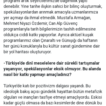
programı artık seyircilerimizde bağımlılık yaptı
denebilir. Yine tarihe ilişkin sahici bir bilinç oluşturmak,
spekülasyonlardan arınmak amacıyla uzmanlarımıza
yer açmayı da ihmal etmedik. Mustafa Armağan,
Mehmet Niyazi Özdemir, Can Alp Güvenç
programlarıyla tarih bilgilerimizin tashih edilmesine
oldukça ciddi katkı yapıyorlar. Ayrıca aktüel kuşak
programlarımız olan Çınaraltı ve Günışığı da haftanın
her günü konuklarıyla bu kültür sanat gündemine dair
bir yol haritası oluşturuyor.
-Türkiye’de dinî meselelere dair sürekli tartışmalar
yaşanıyor, spekülasyonlar eksik olmuyor. Bu alanda
nasıl bir katkı yapmayı amaçladınız?
Türkiye’de katı bir pozitivizm dalgası yaşandı. Bu
ideolojik bakış açısı gündelik hayattan bütün metafizik
olguları ve inançları tasfiye etmeyi amaçlıyordu. Eskisi
kadar güçlü olmasa da bazı kesimlerde dine dönük bu