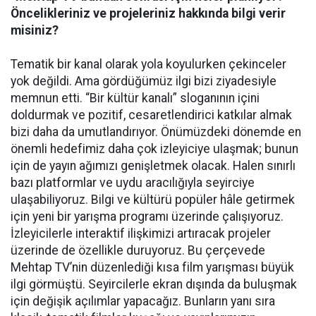
Öncelikleriniz ve projeleriniz hakkında bilgi verir
misiniz?
Tematik bir kanal olarak yola koyulurken çekinceler
yok değildi. Ama gördüğümüz ilgi bizi ziyadesiyle
memnun etti. “Bir kültür kanalı” sloganının içini
doldurmak ve pozitif, cesaretlendirici katkılar almak
bizi daha da umutlandırıyor. Önümüzdeki dönemde en
önemli hedefimiz daha çok izleyiciye ulaşmak; bunun
için de yayın ağımızı genişletmek olacak. Halen sınırlı
bazı platformlar ve uydu aracılığıyla seyirciye
ulaşabiliyoruz. Bilgi ve kültürü popüler hâle getirmek
için yeni bir yarışma programı üzerinde çalışıyoruz.
İzleyicilerle interaktif ilişkimizi artıracak projeler
üzerinde de özellikle duruyoruz. Bu çerçevede
Mehtap TV’nin düzenlediği kısa film yarışması büyük
ilgi görmüştü. Seyircilerle ekran dışında da buluşmak
için değişik açılımlar yapacağız. Bunların yanı sıra