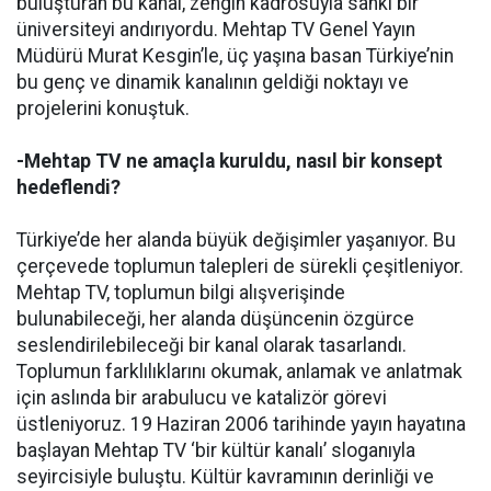
buluşturan bu kanal, zengin kadrosuyla sanki bir
üniversiteyi andırıyordu. Mehtap TV Genel Yayın
Müdürü Murat Kesgin’le, üç yaşına basan Türkiye’nin
bu genç ve dinamik kanalının geldiği noktayı ve
projelerini konuştuk.
-Mehtap TV ne amaçla kuruldu, nasıl bir konsept
hedeflendi?
Türkiye’de her alanda büyük değişimler yaşanıyor. Bu
çerçevede toplumun talepleri de sürekli çeşitleniyor.
Mehtap TV, toplumun bilgi alışverişinde
bulunabileceği, her alanda düşüncenin özgürce
seslendirilebileceği bir kanal olarak tasarlandı.
Toplumun farklılıklarını okumak, anlamak ve anlatmak
için aslında bir arabulucu ve katalizör görevi
üstleniyoruz. 19 Haziran 2006 tarihinde yayın hayatına
başlayan Mehtap TV ‘bir kültür kanalı’ sloganıyla
seyircisiyle buluştu. Kültür kavramının derinliği ve