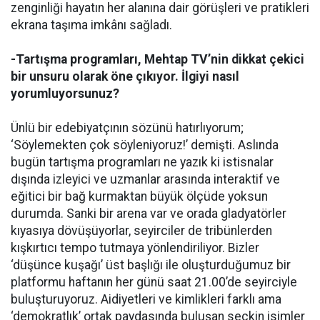
zenginliği hayatın her alanına dair görüşleri ve pratikleri
ekrana taşıma imkânı sağladı.
-Tartışma programları, Mehtap TV’nin dikkat çekici
bir unsuru olarak öne çıkıyor. İlgiyi nasıl
yorumluyorsunuz?
Ünlü bir edebiyatçının sözünü hatırlıyorum;
‘Söylemekten çok söyleniyoruz!’ demişti. Aslında
bugün tartışma programları ne yazık ki istisnalar
dışında izleyici ve uzmanlar arasında interaktif ve
eğitici bir bağ kurmaktan büyük ölçüde yoksun
durumda. Sanki bir arena var ve orada gladyatörler
kıyasıya dövüşüyorlar, seyirciler de tribünlerden
kışkırtıcı tempo tutmaya yönlendiriliyor. Bizler
‘düşünce kuşağı’ üst başlığı ile oluşturduğumuz bir
platformu haftanın her günü saat 21.00’de seyirciyle
buluşturuyoruz. Aidiyetleri ve kimlikleri farklı ama
‘demokratlık’ ortak paydasında buluşan seçkin isimler