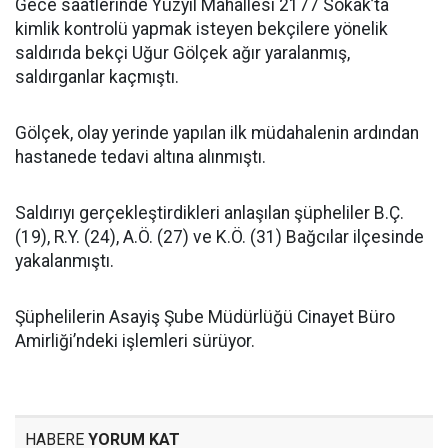
Gece saatlerinde Yüzyıl Mahallesi 2177 Sokak’ta
kimlik kontrolü yapmak isteyen bekçilere yönelik
saldırıda bekçi Uğur Gölçek ağır yaralanmış,
saldırganlar kaçmıştı.
Gölçek, olay yerinde yapılan ilk müdahalenin ardından
hastanede tedavi altına alınmıştı.
Saldırıyı gerçekleştirdikleri anlaşılan şüpheliler B.Ç.
(19), R.Y. (24), A.Ö. (27) ve K.Ö. (31) Bağcılar ilçesinde
yakalanmıştı.
Şüphelilerin Asayiş Şube Müdürlüğü Cinayet Büro
Amirliği’ndeki işlemleri sürüyor.
HABERE
YORUM KAT