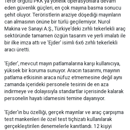
Terör örgütü PKK'ya yönelik operasyonlara devam
eden güvenlik güçleri, en çok mayına basma sonucu
şehit oluyor. Teröristlerin araziye döşediği mayınların
can almasının önüne bir türlü geçilemiyor. Nurol
Makina ve Sanayi A.Ş., Türkiye'deki zırhlı tekerlekli araç
sektöründe tamamen özgün tasarım ve yerli imalatı ile
bir ilke imza attı ve 'Ejder' isimli 6x6 zırhlı tekerlekli
aracı üretti.
'Ejder', mevcut mayın patlamalarına karşı kullanıcıya,
yüksek bir koruma sunuyor. Aracın tasarımı, mayının
patlama etkisinin araca nüfuz etmemesine değil aynı
zamanda içerideki personele tesirini de en aza
indirmeye ve dolayısıyla standartlar içerisinde kalarak
personelin hayatı idamesini temine dayanıyor.
'Ejder'in bu özelliği, gerçek mayınlar ve araç çarpışma
test mankenleri ile özel test tiçhizatı kullanılarak
gerçekleştirilen denemelerle kanıtlandı. 12 kişiyi