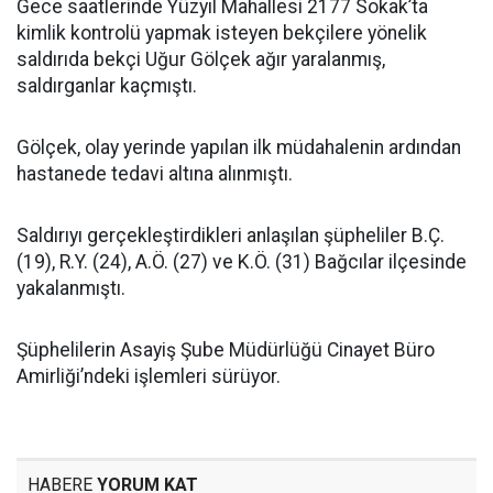
Gece saatlerinde Yüzyıl Mahallesi 2177 Sokak’ta
kimlik kontrolü yapmak isteyen bekçilere yönelik
saldırıda bekçi Uğur Gölçek ağır yaralanmış,
saldırganlar kaçmıştı.
Gölçek, olay yerinde yapılan ilk müdahalenin ardından
hastanede tedavi altına alınmıştı.
Saldırıyı gerçekleştirdikleri anlaşılan şüpheliler B.Ç.
(19), R.Y. (24), A.Ö. (27) ve K.Ö. (31) Bağcılar ilçesinde
yakalanmıştı.
Şüphelilerin Asayiş Şube Müdürlüğü Cinayet Büro
Amirliği’ndeki işlemleri sürüyor.
HABERE
YORUM KAT