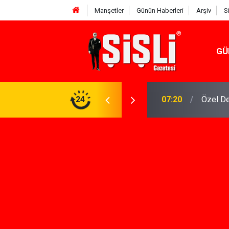
Manşetler
Günün Haberleri
Arşiv
S
GÜ
n Keşfi İçin İhtiyacınız Olan Çözüm
24
07:15
İskele'