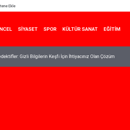
itene Ekle
NCEL
SIYASET
SPOR
KÜLTÜR SANAT
EĞITIM
de Kiralık Daire Seçenekleriyle Konforlu Bir Yaşam