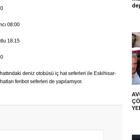
de
30
ncı 08:00
tlu 18.15
30
attındaki deniz otobüsü iç hat seferleri ile Eskihisar-
atları feribot seferleri de yapılamıyor.
AV
ÇÖ
YE