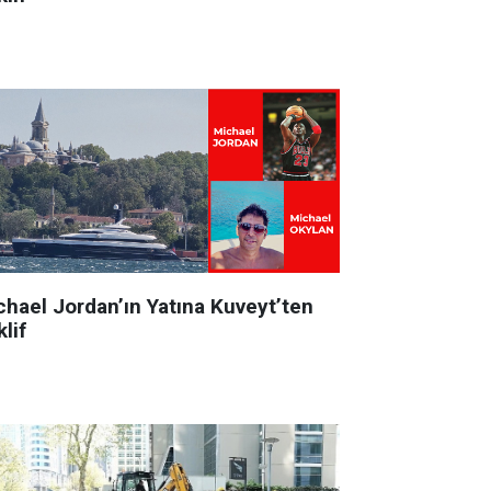
chael Jordan’ın Yatına Kuveyt’ten
lif