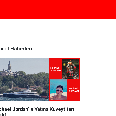
ncel
Haberleri
chael Jordan’ın Yatına Kuveyt’ten
lif