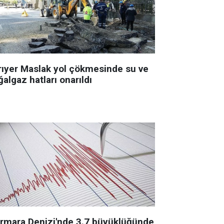
rıyer Maslak yol çökmesinde su ve
algaz hatları onarıldı
rmara Denizi'nde 3.7 büyüklüğünde