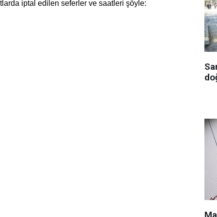
arda iptal edilen seferler ve saatleri şöyle:
Sa
doğ
Ma