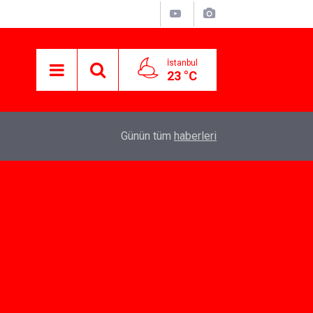
İstanbul
23 °C
07:10
Yeni İlişkiler İçin Dating App Seçenekleri
Günün tüm
haberleri