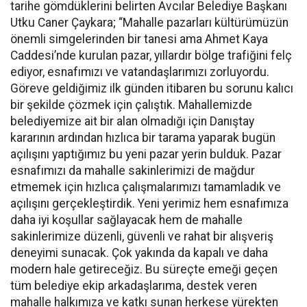
tarihe gömdüklerini belirten Avcılar Belediye Başkanı
Utku Caner Çaykara; “Mahalle pazarları kültürümüzün
önemli simgelerinden bir tanesi ama Ahmet Kaya
Caddesi’nde kurulan pazar, yıllardır bölge trafiğini felç
ediyor, esnafımızı ve vatandaşlarımızı zorluyordu.
Göreve geldiğimiz ilk günden itibaren bu sorunu kalıcı
bir şekilde çözmek için çalıştık. Mahallemizde
belediyemize ait bir alan olmadığı için Danıştay
kararının ardından hızlıca bir tarama yaparak bugün
açılışını yaptığımız bu yeni pazar yerin bulduk. Pazar
esnafımızı da mahalle sakinlerimizi de mağdur
etmemek için hızlıca çalışmalarımızı tamamladık ve
açılışını gerçekleştirdik. Yeni yerimiz hem esnafımıza
daha iyi koşullar sağlayacak hem de mahalle
sakinlerimize düzenli, güvenli ve rahat bir alışveriş
deneyimi sunacak. Çok yakında da kapalı ve daha
modern hale getireceğiz. Bu süreçte emeği geçen
tüm belediye ekip arkadaşlarıma, destek veren
mahalle halkımıza ve katkı sunan herkese yürekten