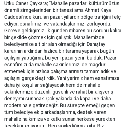
Utku Caner Çaykara; “Mahalle pazarları kültürümüzün
önemli simgelerinden bir tanesi ama Ahmet Kaya
Caddesi’nde kurulan pazar, yıllardır bölge trafiğini felç
ediyor, esnafımızı ve vatandaşlarımızı zorluyordu.
Göreve geldiğimiz ilk günden itibaren bu sorunu kalıcı
bir şekilde çözmek için çalıştık. Mahallemizde
belediyemize ait bir alan olmadığı için Danıştay
kararının ardından hızlıca bir tarama yaparak bugün
açılışını yaptığımız bu yeni pazar yerin bulduk. Pazar
esnafımızı da mahalle sakinlerimizi de mağdur
etmemek için hızlıca çalışmalarımızı tamamladık ve
açılışını gerçekleştirdik. Yeni yerimiz hem esnafımıza
daha iyi koşullar sağlayacak hem de mahalle
sakinlerimize düzenli, güvenli ve rahat bir alışveriş
deneyimi sunacak. Çok yakında da kapalı ve daha
modern hale getireceğiz. Bu süreçte emeği geçen
tüm belediye ekip arkadaşlarıma, destek veren
mahalle halkımıza ve katkı sunan herkese yürekten
teşekkür ediyorum. Hep söylediğimiz gibi: Biz