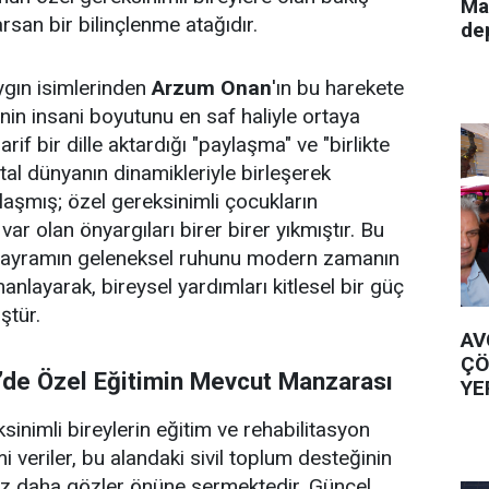
Ma
rsan bir bilinçlenme atağıdır.
de
ygın isimlerinden
Arzum Onan
'ın bu harekete
enin insani boyutunu en saf haliyle ortaya
rif bir dille aktardığı "paylaşma" ve "birlikte
tal dünyanın dinamikleriyle birleşerek
laşmış; özel gereksinimli çocukların
var olan önyargıları birer birer yıkmıştır. Bu
ayramın geleneksel ruhunu modern zamanın
anlayarak, bireysel yardımları kitlesel bir güç
ştür.
AV
ÇÖ
e’de Özel Eğitimin Mevcut Manzarası
YE
sinimli bireylerin eğitim ve rehabilitasyon
i veriler, bu alandaki sivil toplum desteğinin
ez daha gözler önüne sermektedir. Güncel