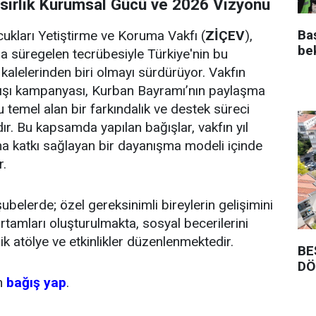
Asırlık Kurumsal Gücü ve 2026 Vizyonu
Ba
cukları Yetiştirme ve Koruma Vakfı (
ZİÇEV
),
be
a süregelen tecrübesiyle Türkiye'nin bu
 kalelerinden biri olmayı sürdürüyor. Vakfın
ğışı kampanyası, Kurban Bayramı’nın paylaşma
temel alan bir farkındalık ve destek süreci
ır. Bu kapsamda yapılan bağışlar, vakfın yıl
a katkı sağlayan bir dayanışma modeli içinde
r.
ubelerde; özel gereksinimli bireylerin gelişimini
rtamları oluşturulmakta, sosyal becerilerini
k atölye ve etkinlikler düzenlenmektedir.
BE
DÖ
en
bağış yap
.