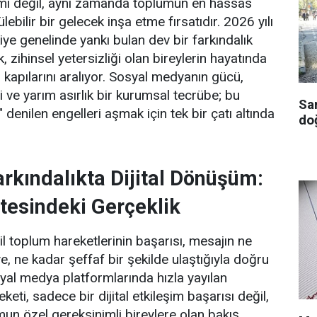
imi değil, aynı zamanda toplumun en hassas
lebilir bir gelecek inşa etme fırsatıdır. 2026 yılı
ye genelinde yankı bulan dev bir farkındalık
, zihinsel yetersizliği olan bireylerin hayatında
 kapılarını aralıyor. Sosyal medyanın gücü,
ili ve yarım asırlık bir kurumsal tecrübe; bu
Sa
enilen engelleri aşmak için tek bir çatı altında
doğ
rkındalıkta Dijital Dönüşüm:
Ötesindeki Gerçeklik
 toplum hareketlerinin başarısı, mesajın ne
ye, ne kadar şeffaf bir şekilde ulaştığıyla doğru
sosyal medya platformlarında hızla yayılan
keti, sadece bir dijital etkileşim başarısı değil,
n özel gereksinimli bireylere olan bakış