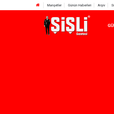
Manşetler
Günün Haberleri
Arşiv
S
GÜ