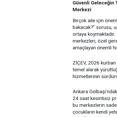
Güvenli Geleceğin T
Merkezi
Birçok aile için öne
bakacak?” sorusu, uz
ortaya koymaktadır. 
merkezleri, özel ger
amaçlayan önemli hiz
ZİÇEV, 2026 kurban
temel alarak yürüttü
hizmetlerinin sürdürü
Ankara Gölbaşı’ndak
24 saat kesintisiz 
bu merkezlerin sadec
çocukların kendi yete