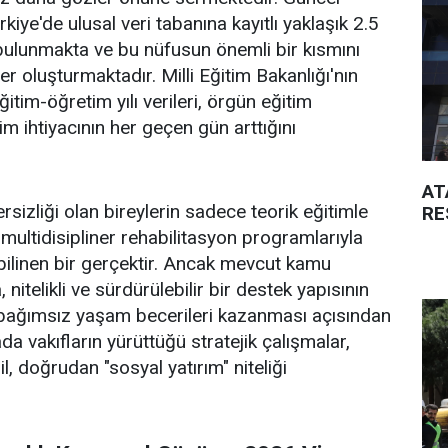
rkiye'de ulusal veri tabanına kayıtlı yaklaşık 2.5
 bulunmakta ve bu nüfusun önemli bir kısmını
ler oluşturmaktadır. Milli Eğitim Bakanlığı'nın
im-öğretim yılı verileri, örgün eğitim
tim ihtiyacının her geçen gün arttığını
AT
ersizliği olan bireylerin sadece teorik eğitimle
RE
 multidisipliner rehabilitasyon programlarıyla
 bilinen bir gerçektir. Ancak mevcut kamu
, nitelikli ve sürdürülebilir bir destek yapısının
in bağımsız yaşam becerileri kazanması açısından
tada vakıfların yürüttüğü stratejik çalışmalar,
, doğrudan "sosyal yatırım" niteliği