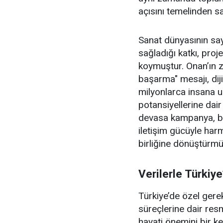
açısını temelinden sa
Sanat dünyasının sa
sağladığı katkı, proj
koymuştur. Onan’ın za
başarma" mesajı, diji
milyonlarca insana u
potansiyellerine dair 
devasa kampanya, b
iletişim gücüyle harm
birliğine dönüştürmü
Verilerle Türkiy
Türkiye’de özel gerek
süreçlerine dair resm
hayati önemini bir k