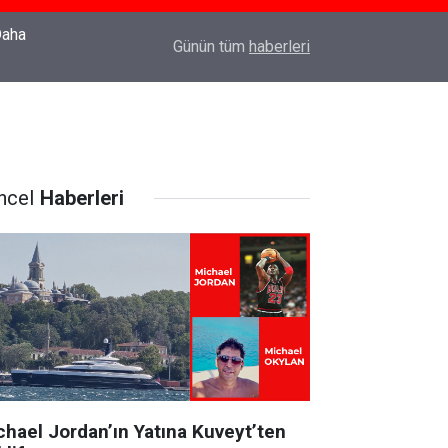
22:37
Özlem Drahyalı Kimdir, Nereli ve Kaç Yaşındadır
Günün tüm
haberleri
ncel
Haberleri
chael Jordan’ın Yatına Kuveyt’ten