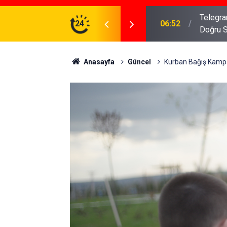
meniz Gerekenler: Telegram Gruplarında Daha
24
04:43
İş Dava
Anasayfa
Güncel
Kurban Bağış Kamp