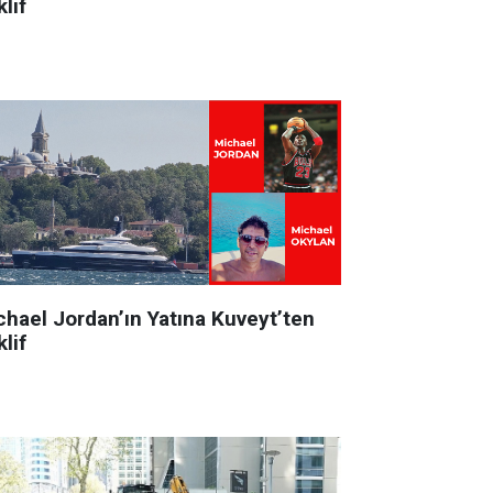
lif
chael Jordan’ın Yatına Kuveyt’ten
lif