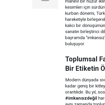
manevi bir huzur ikl
kesimleri için sürdürü
kurban dönemi, Türki
hareketiyle birleşerek
kalıcı bir dönüşümün
sanatın birleştirici d
bayramda "imkansız" d
buluşuyor.
Toplumsal Fa
Bir Etiketin 
Modern dünyada sivil
kadar geniş bir kitle
orantılıdır. Bu yıl, 
#imkansızdeğil
hare
aynı zamanda toplumu