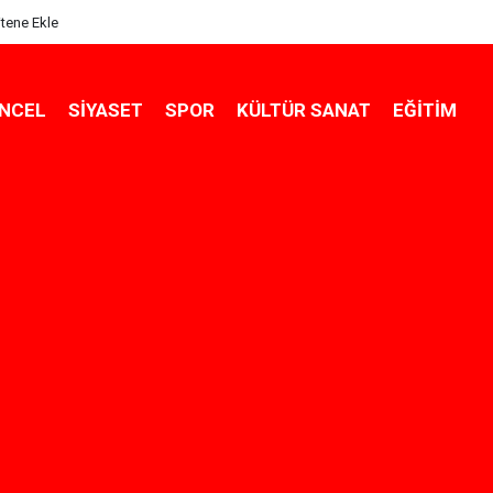
itene Ekle
NCEL
SIYASET
SPOR
KÜLTÜR SANAT
EĞITIM