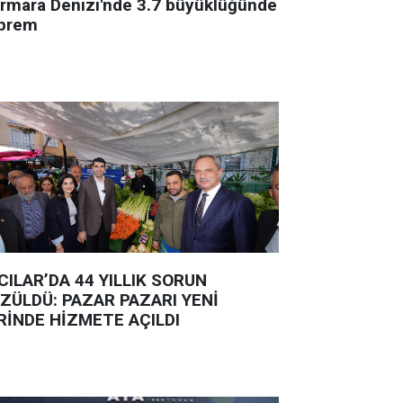
rmara Denizi'nde 3.7 büyüklüğünde
prem
CILAR’DA 44 YILLIK SORUN
ZÜLDÜ: PAZAR PAZARI YENİ
RİNDE HİZMETE AÇILDI