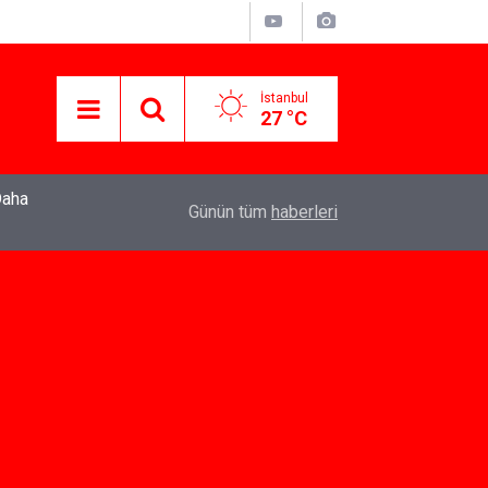
İstanbul
27 °C
22:37
Özlem Drahyalı Kimdir, Nereli ve Kaç Yaşındadır
Günün tüm
haberleri