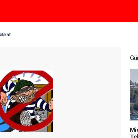
dikkat!
Gü
Mi
Tek