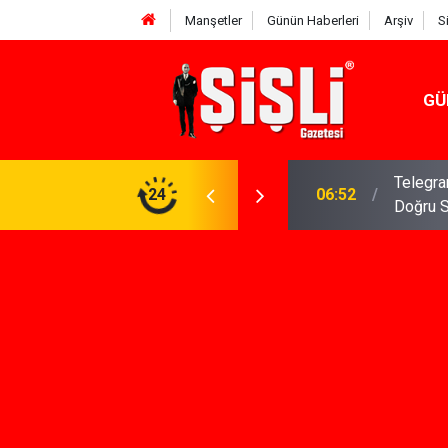
Manşetler
Günün Haberleri
Arşiv
S
GÜ
meniz Gerekenler: Telegram Gruplarında Daha
24
04:43
İş Dava