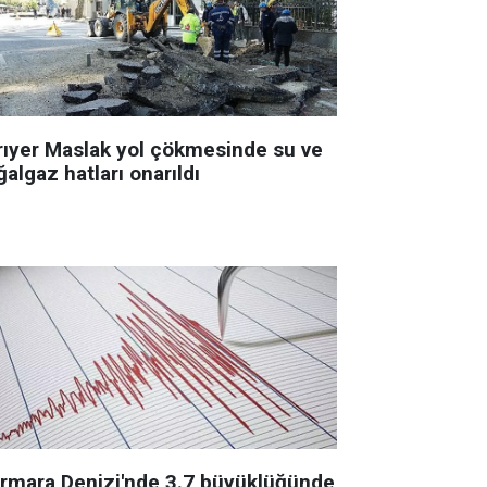
rıyer Maslak yol çökmesinde su ve
algaz hatları onarıldı
rmara Denizi'nde 3.7 büyüklüğünde