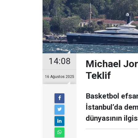
14:08
Michael Jor
Teklif
16 Ağustos 2025
Basketbol efsan
İstanbul’da demi
dünyasının ilgisi