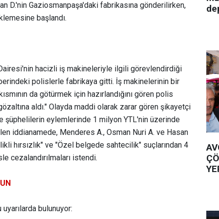
n D.'nin Gaziosmanpaşa'daki fabrikasına gönderilirken,
de
üklemesine başlandı.
iresi'nin hacizli iş makineleriyle ilgili görevlendirdiği
erindeki polislerle fabrikaya gitti. İş makinelerinin bir
 kısmının da götürmek için hazırlandığını gören polis
gözaltına aldı." Olayda maddi olarak zarar gören şikayetçi
öre şüphelilerin eylemlerinde 1 milyon YTL'nin üzerinde
rtilen iddianamede, Menderes A., Osman Nuri A. ve Hasan
telikli hırsızlık" ve "Özel belgede sahtecilik" suçlarından 4
AV
ÇÖ
sle cezalandırılmaları istendi.
YE
RUN
u uyarılarda bulunuyor: