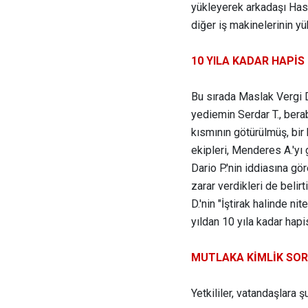
yükleyerek arkadaşı Hasa
diğer iş makinelerinin y
10 YILA KADAR HAPİS
Bu sırada Maslak Vergi Da
yediemin Serdar T., berab
kısmının götürülmüş, bir
ekipleri, Menderes A.'yı 
Dario P.'nin iddiasına g
zarar verdikleri de beli
D.'nin "İştirak halinde ni
yıldan 10 yıla kadar hapi
MUTLAKA KİMLİK SO
Yetkililer, vatandaşlara ş