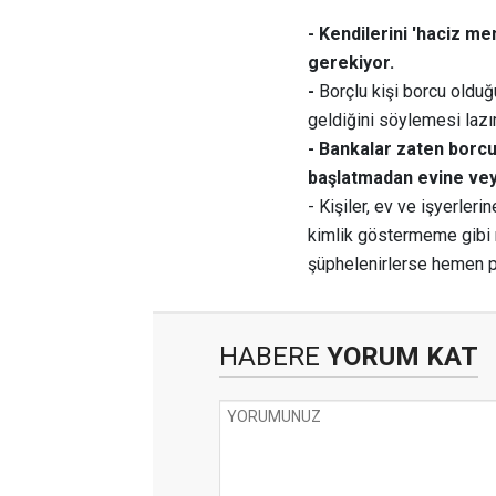
- Kendilerini 'haciz me
gerekiyor.
-
Borçlu kişi borcu olduğ
geldiğini söylemesi lazı
- Bankalar zaten borcu
başlatmadan evine veya
- Kişiler, ev ve işyerler
kimlik göstermeme gibi 
şüphelenirlerse hemen po
HABERE
YORUM KAT