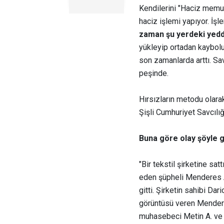
Kendilerini "Haciz memuru
haciz işlemi yapıyor. İşl
zaman şu yerdeki yeddi 
yükleyip ortadan kayboluy
son zamanlarda arttı. Sav
peşinde.
Hırsızların metodu olarak
Şişli Cumhuriyet Savcılığ
Buna göre olay şöyle ge
"Bir tekstil şirketine sa
eden şüpheli Menderes A
gitti. Şirketin sahibi Da
görüntüsü veren Menderes
muhasebeci Metin A. ve 