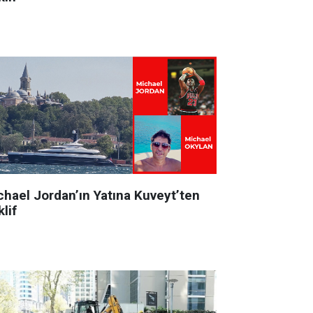
chael Jordan’ın Yatına Kuveyt’ten
lif