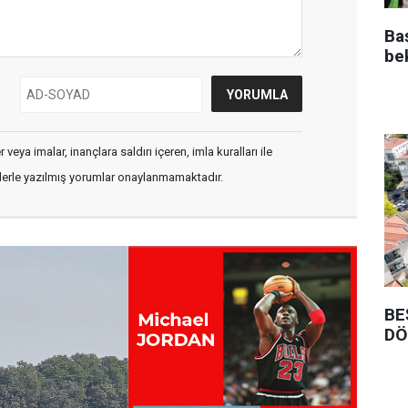
Ba
be
veya imalar, inançlara saldırı içeren, imla kuralları ile
flerle yazılmış yorumlar onaylanmamaktadır.
BE
DÖ