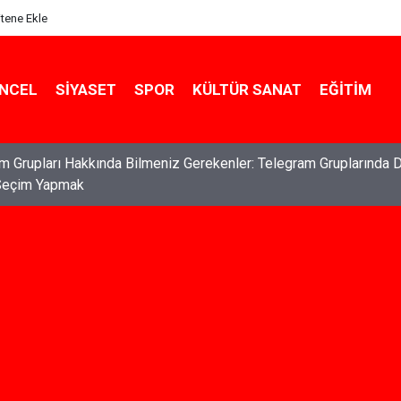
itene Ekle
NCEL
SIYASET
SPOR
KÜLTÜR SANAT
EĞITIM
ları: Haklarınızı Bilmek ve Koruma Altına Almak