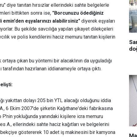
" diye tanıtan hırsızlar ellerindeki sahte belgelerle
emleri bittikten sonra ise,
"Borcunuzu ödediğiniz
emin'den eşyalarınızı alabilirsiniz"
diyerek eşyaları
orlar. Bu şekilde savcılığa yapılan şikayet dilekçeleri
cılık ve polis kendilerini haciz memuru tanıtan kişilerin
Sa
doğ
 ortaya çıkan bu yöntemi bir alacaklının da uyguladığı
ı tarafından hazırlanan iddianameyle ortaya çıktı.
lişti:
ttığı yakıttan dolayı 205 bin YTL alacağı olduğunu iddia
., 6 Ekim 2007'de şirketin Kağıthane'deki fabrikasına
rio P.'nin yokluğunda yanındaki kişilere icra memuru
 A., ellerindeki sahte haciz kağıtları ve belgelerini
bekçiye göstererek 10 adet iş makinesini bir kamyona
Ma