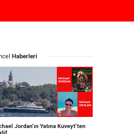
ncel
Haberleri
chael Jordan’ın Yatına Kuveyt’ten
lif