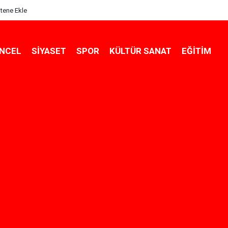
itene Ekle
NCEL
SIYASET
SPOR
KÜLTÜR SANAT
EĞITIM