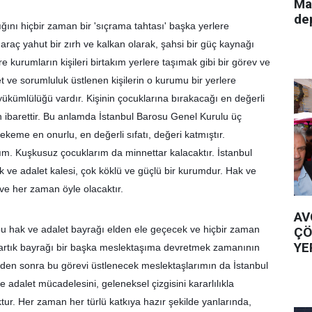
Ma
de
ını hiçbir zaman bir 'sıçrama tahtası' başka yerlere 
raç yahut bir zırh ve kalkan olarak, şahsi bir güç kaynağı 
kurumların kişileri birtakım yerlere taşımak gibi bir görev ve 
t ve sorumluluk üstlenen kişilerin o kurumu bir yerlere 
ükümlülüğü vardır. Kişinin çocuklarına bırakacağı en değerli 
 ibarettir. Bu anlamda İstanbul Barosu Genel Kurulu üç 
eme en onurlu, en değerli sıfatı, değeri katmıştır. 
m. Kuşkusuz çocuklarım da minnettar kalacaktır. İstanbul 
 ve adalet kalesi, çok köklü ve güçlü bir kurumdur. Hak ve 
 ve her zaman öyle olacaktır.
AV
 bu hak ve adalet bayrağı elden ele geçecek ve hiçbir zaman 
ÇÖ
YE
artık bayrağı bir başka meslektaşıma devretmek zamanının 
den sonra bu görevi üstlenecek meslektaşlarımın da İstanbul 
 adalet mücadelesini, geleneksel çizgisini kararlılıkla 
r. Her zaman her türlü katkıya hazır şekilde yanlarında, 