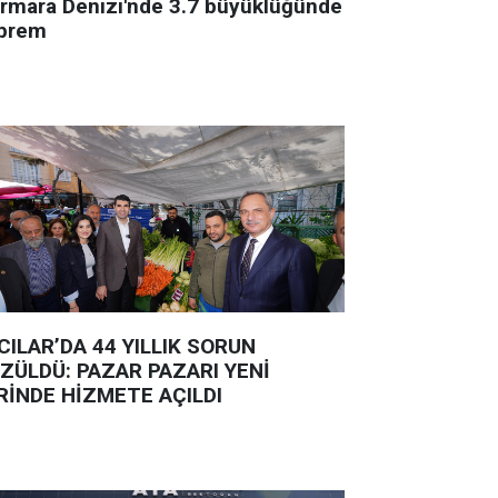
rmara Denizi'nde 3.7 büyüklüğünde
prem
CILAR’DA 44 YILLIK SORUN
ZÜLDÜ: PAZAR PAZARI YENİ
RİNDE HİZMETE AÇILDI