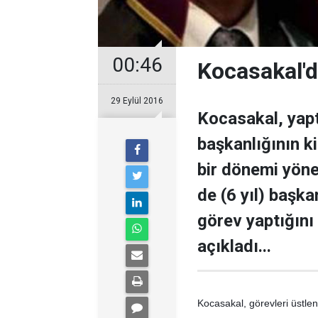
00:46
Kocasakal'd
29 Eylül 2016
Kocasakal, yapt
başkanlığının k
bir dönemi yönet
de (6 yıl) başka
görev yaptığını
açıkladı...
Kocasakal, görevleri üstle