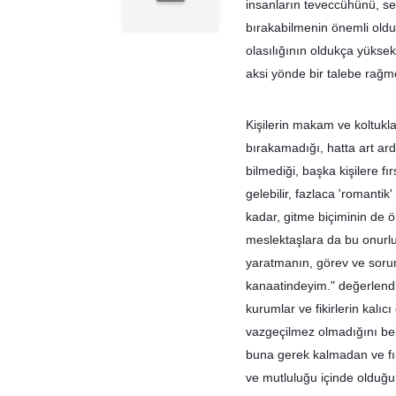
insanların teveccühünü, se
bırakabilmenin önemli oldu
olasılığının oldukça yükse
aksi yönde bir talebe rağme
Kişilerin makam ve koltukla
bırakamadığı, hatta art ard
bilmediği, başka kişilere f
gelebilir, fazlaca 'romanti
kadar, gitme biçiminin de 
meslektaşlara da bu onurlu
yaratmanın, görev ve sorum
kanaatindeyim." değerlendir
kurumlar ve fikirlerin kalı
vazgeçilmez olmadığını bel
buna gerek kalmadan ve fı
ve mutluluğu içinde olduğun