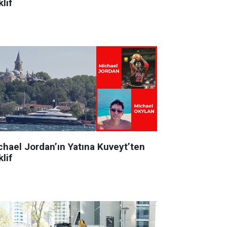
lif
chael Jordan’ın Yatına Kuveyt’ten
lif