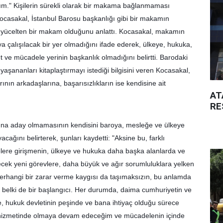
m." Kişilerin sürekli olarak bir makama bağlanmaması 
ocasakal, İstanbul Barosu başkanlığı gibi bir makamın 
i yücelten bir makam olduğunu anlattı. Kocasakal, makamın 
ya çalışılacak bir yer olmadığını ifade ederek, ülkeye, hukuka, 
ve mücadele yerinin başkanlık olmadığını belirtti. Barodaki 
aşananları kitaplaştırmayı istediği bilgisini veren Kocasakal, 
ının arkadaşlarına, başarısızlıkların ise kendisine ait 
AT
RE
ına aday olmamasının kendisini baroya, mesleğe ve ülkeye 
ağını belirterek, şunları kaydetti: "Aksine bu, farklı 
ere girişmenin, ülkeye ve hukuka daha başka alanlarda ve 
ecek yeni görevlere, daha büyük ve ağır sorumluluklara yelken 
rhangi bir zarar verme kaygısı da taşımaksızın, bu anlamda 
 belki de bir başlangıcı. Her durumda, daima cumhuriyetin ve 
e, hukuk devletinin peşinde ve bana ihtiyaç olduğu sürece 
n hizmetinde olmaya devam edeceğim ve mücadelenin içinde 