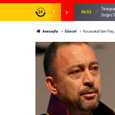
meniz Gerekenler: Telegram Gruplarında Daha
24
04:43
İş Dava
Anasayfa
Güncel
Kocasakal'dan Flaş A