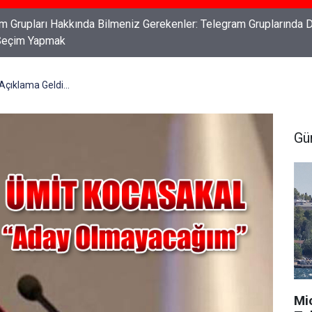
ları: Haklarınızı Bilmek ve Koruma Altına Almak
çıklama Geldi...
Gü
Mi