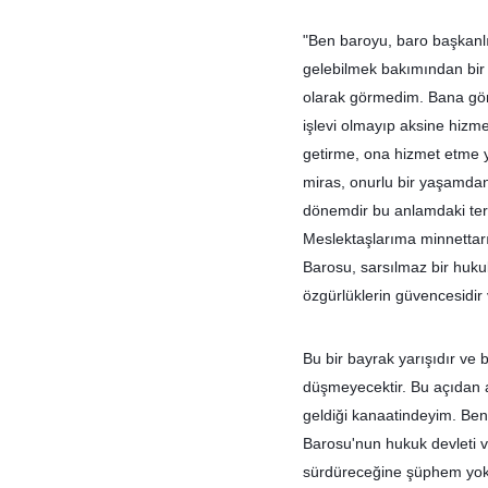
"Ben baroyu, baro başkanlığ
gelebilmek bakımından bir a
olarak görmedim. Bana göre 
işlevi olmayıp aksine hizme
getirme, ona hizmet etme y
miras, onurlu bir yaşamdan
dönemdir bu anlamdaki terek
Meslektaşlarıma minnettarı
Barosu, sarsılmaz bir hukuk
özgürlüklerin güvencesidir
Bu bir bayrak yarışıdır ve
düşmeyecektir. Bu açıdan 
geldiği kanaatindeyim. Ben
Barosu'nun hukuk devleti ve
sürdüreceğine şüphem yoktu