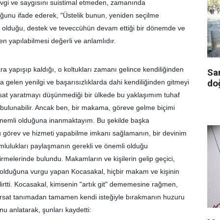
vgi ve saygısını suistimal etmeden, zamanında 
ğunu ifade ederek, "Üstelik bunun, yeniden seçilme 
k olduğu, destek ve teveccühün devam ettiği bir dönemde ve 
n yapılabilmesi değerli ve anlamlıdır.
ra yapışıp kaldığı, o koltukları zamanı gelince kendiliğinden 
Sa
doğ
a gelen yenilgi ve başarısızlıklarda dahi kendiliğinden gitmeyi 
ırsat yaratmayı düşünmediği bir ülkede bu yaklaşımım tuhaf 
k' bulunabilir. Ancak ben, bir makama, göreve gelme biçimi 
önemli olduğuna inanmaktayım. Bu şekilde başka 
 görev ve hizmeti yapabilme imkanı sağlamanın, bir devinim 
lulukları paylaşmanın gerekli ve önemli olduğu 
melerinde bulundu. Makamların ve kişilerin gelip geçici, 
cı olduğuna vurgu yapan Kocasakal, hiçbir makam ve kişinin 
irtti. Kocasakal, kimsenin "artık git" dememesine rağmen, 
rsat tanımadan tamamen kendi isteğiyle bırakmanın huzuru 
u anlatarak, şunları kaydetti: