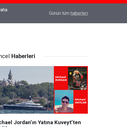
22:37
Özlem Drahyalı Kimdir, Nereli ve Kaç Yaşındadır
Günün tüm
haberleri
ncel
Haberleri
chael Jordan’ın Yatına Kuveyt’ten