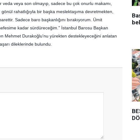
ir veda veya son olmayıp, sadece bu çok onurlu makamı, 
e gönül rahatlığıyla bir başka meslektaşıma devretmekten, 
Ba
rettir. Sadece baro başkanlığını bırakıyorum. Ümit 
be
nefesime kadar sürdüreceğim." İstanbul Barosu Başkan 
ten Mehmet Durakoğlu'nu yürekten destekleyeceğini anlatan 
şarı dileklerinde bulundu.
BE
DÖ