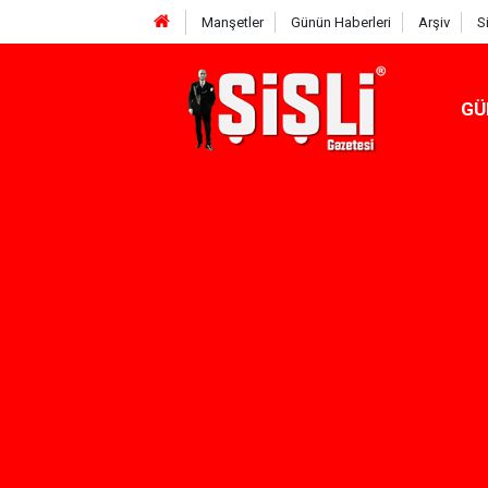
Manşetler
Günün Haberleri
Arşiv
S
GÜ