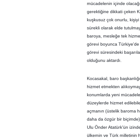
mücadelenin içinde olacağı
gerektiğine dikkati çeken K
kuşkusuz çok onurlu, kişiy
sürekli olarak elde tutulma
baroya, mesleğe tek hizmet 
görevi boyunca Türkiye'de y
görevi süresindeki başarılar
olduğunu aktardı.
Kocasakal, baro başkanlığ
hizmet etmekten alıkoymayac
konumlarda yeni mücadelel
düzeylerde hizmet edilebil
açmanın (üstelik baroma he
daha da özgür bir biçimde)
Ulu Önder Atatürk'ün izind
ülkemin ve Türk milletini