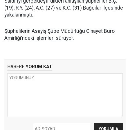
Saldırıyı gerçekleştirdikleri anlaşılan şüpheliler B.Ç.
(19), R.Y. (24), A.Ö. (27) ve K.Ö. (31) Bağcılar ilçesinde
yakalanmıştı.
Şüphelilerin Asayiş Şube Müdürlüğü Cinayet Büro
Amirliği’ndeki işlemleri sürüyor.
HABERE
YORUM KAT