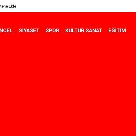
itene Ekle
NCEL
SIYASET
SPOR
KÜLTÜR SANAT
EĞITIM