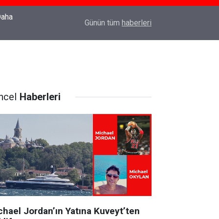
22:37
Özlem Drahyalı Kimdir, Nereli ve Kaç Yaşındadır
Günün tüm
haberleri
ncel
Haberleri
chael Jordan’ın Yatına Kuveyt’ten