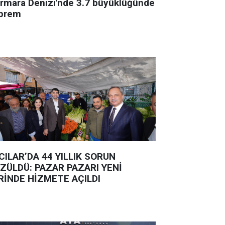
rmara Denizi'nde 3.7 büyüklüğünde
prem
CILAR’DA 44 YILLIK SORUN
ZÜLDÜ: PAZAR PAZARI YENİ
RİNDE HİZMETE AÇILDI