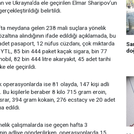
n ve Ukrayna’da ele geçirilen Elmar Sharipov’un
rçekleştirildiği belirtildi.
fta meydana gelen 238 mali suçlara yönelik
zaltına alındığının ifade edildiği açıklamada, bu
 adet pasaport, 12 nüfus cüzdanı, çok miktarda
Sa
doğ
 YTL, 85 bin 444 paket kaçak sigara, bin 77
obil, 82 bin 444 litre akaryakıt, 45 adet tarihi
e ele geçirildi.
 operasyonlarda ise 81 olayda, 147 kişi adli
. Bu kişilerle beraber 8 kilo 715 gram eroin,
srar, 394 gram kokain, 276 ecstacy ve 20 adet
a edildi.
elik çalışmalarda ise geçen hafta 3
in adliye gönderilirken, operasyonlarda 15