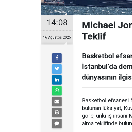
14:08
Michael Jor
Teklif
16 Ağustos 2025
Basketbol efsan
İstanbul’da demi
dünyasının ilgisi
Basketbol efsanesi M
bulunan lüks yat, Kuve
göre, ünlü iş insanı 
alma teklifinde bulu