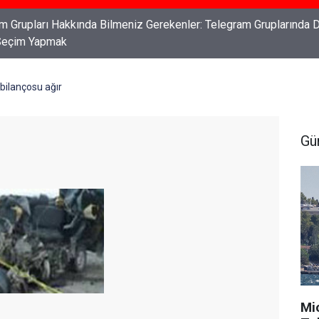
ları: Haklarınızı Bilmek ve Koruma Altına Almak
bilançosu ağır
Gü
Mi