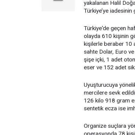
yakalanan Halil Doğa
Türkiye’ye iadesinin ge
Türkiye'de geçen ha
olayda 610 kişinin gö
kişilerle beraber 10
sahte Dolar, Euro ve
şişe içki, 1 adet otom
eser ve 152 adet sikk
Uyuşturucuya yönelik
mercilere sevk edildi
126 kilo 918 gram e
sentetik ecza ise imh
Organize suçlara yön
operasyonda 78 kişin