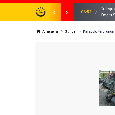
meniz Gerekenler: Telegram Gruplarında Daha
24
04:43
İş Dava
Anasayfa
Güncel
Karayolu terörünün 