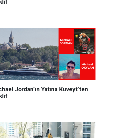
lif
chael Jordan’ın Yatına Kuveyt’ten
lif