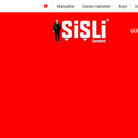
Manşetler
Günün Haberleri
Arşiv
S
GÜ