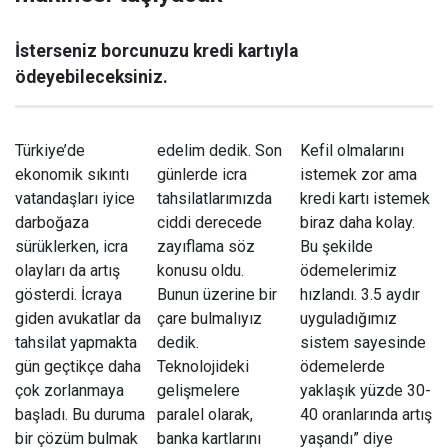
İsterseniz borcunuzu kredi kartıyla
ödeyebileceksiniz.
Türkiye’de
edelim dedik. Son
Kefil olmalarını
ekonomik sıkıntı
günlerde icra
istemek zor ama
vatandaşları iyice
tahsilatlarımızda
kredi kartı istemek
darboğaza
ciddi derecede
biraz daha kolay.
sürüklerken, icra
zayıflama söz
Bu şekilde
olayları da artış
konusu oldu.
ödemelerimiz
gösterdi. İcraya
Bunun üzerine bir
hızlandı. 3.5 aydır
giden avukatlar da
çare bulmalıyız
uyguladığımız
tahsilat yapmakta
dedik.
sistem sayesinde
gün geçtikçe daha
Teknolojideki
ödemelerde
çok zorlanmaya
gelişmelere
yaklaşık yüzde 30-
başladı. Bu duruma
paralel olarak,
40 oranlarında artış
bir çözüm bulmak
banka kartlarını
yaşandı” diye