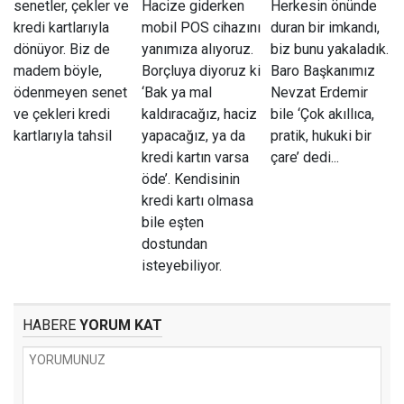
senetler, çekler ve
Hacize giderken
Herkesin önünde
kredi kartlarıyla
mobil POS cihazını
duran bir imkandı,
dönüyor. Biz de
yanımıza alıyoruz.
biz bunu yakaladık.
madem böyle,
Borçluya diyoruz ki
Baro Başkanımız
ödenmeyen senet
‘Bak ya mal
Nevzat Erdemir
ve çekleri kredi
kaldıracağız, haciz
bile ‘Çok akıllıca,
kartlarıyla tahsil
yapacağız, ya da
pratik, hukuki bir
kredi kartın varsa
çare’ dedi...
öde’. Kendisinin
kredi kartı olmasa
bile eşten
dostundan
isteyebiliyor.
HABERE
YORUM KAT