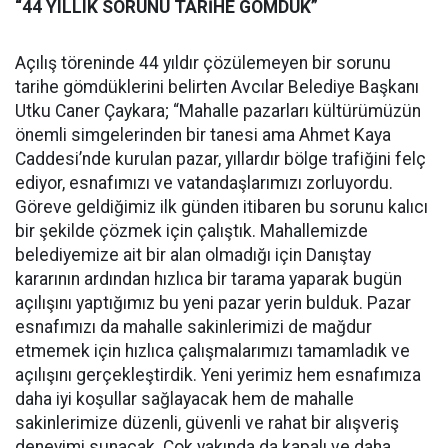
“44 YILLIK SORUNU TARİHE GÖMDÜK”
Açılış töreninde 44 yıldır çözülemeyen bir sorunu
tarihe gömdüklerini belirten Avcılar Belediye Başkanı
Utku Caner Çaykara; “Mahalle pazarları kültürümüzün
önemli simgelerinden bir tanesi ama Ahmet Kaya
Caddesi’nde kurulan pazar, yıllardır bölge trafiğini felç
ediyor, esnafımızı ve vatandaşlarımızı zorluyordu.
Göreve geldiğimiz ilk günden itibaren bu sorunu kalıcı
bir şekilde çözmek için çalıştık. Mahallemizde
belediyemize ait bir alan olmadığı için Danıştay
kararının ardından hızlıca bir tarama yaparak bugün
açılışını yaptığımız bu yeni pazar yerin bulduk. Pazar
esnafımızı da mahalle sakinlerimizi de mağdur
etmemek için hızlıca çalışmalarımızı tamamladık ve
açılışını gerçekleştirdik. Yeni yerimiz hem esnafımıza
daha iyi koşullar sağlayacak hem de mahalle
sakinlerimize düzenli, güvenli ve rahat bir alışveriş
deneyimi sunacak. Çok yakında da kapalı ve daha