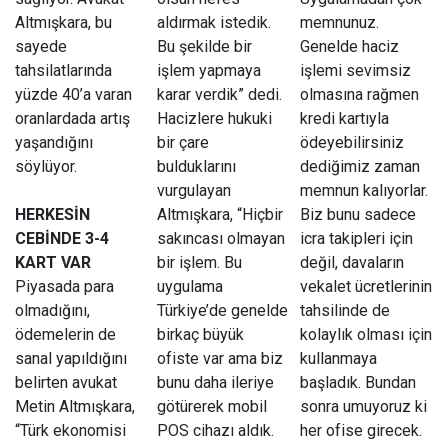
Altmışkara, bu
aldırmak istedik.
memnunuz.
sayede
Bu şekilde bir
Genelde haciz
tahsilatlarında
işlem yapmaya
işlemi sevimsiz
yüzde 40’a varan
karar verdik” dedi.
olmasına rağmen
oranlardada artış
Hacizlere hukuki
kredi kartıyla
yaşandığını
bir çare
ödeyebilirsiniz
söylüyor.
bulduklarını
dediğimiz zaman
vurgulayan
memnun kalıyorlar.
HERKESİN
Altmışkara, “Hiçbir
Biz bunu sadece
CEBİNDE 3-4
sakıncası olmayan
icra takipleri için
KART VAR
bir işlem. Bu
değil, davaların
Piyasada para
uygulama
vekalet ücretlerinin
olmadığını,
Türkiye’de genelde
tahsilinde de
ödemelerin de
birkaç büyük
kolaylık olması için
sanal yapıldığını
ofiste var ama biz
kullanmaya
belirten avukat
bunu daha ileriye
başladık. Bundan
Metin Altmışkara,
götürerek mobil
sonra umuyoruz ki
“Türk ekonomisi
POS cihazı aldık.
her ofise girecek.