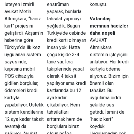
isteyen İzmirli
enstrüman
konuştu.
avukat Metin
yaparak, bunlarla
Altmışkara, “haciz
tahsilat yapmayı
Vatandaş
kart” projesini
yeğledik. Bugün
memnun hacizler
geliştirdi. Akşam'ın
Türkiye’de cebinde
daha neşeli
haberine göre
kredi kartı olmayan
AVUKAT
Türkiye’de ilk kez
insan yok. Hatta
Altmışkara
uygulanan sistem
çoğu kişide 3-4
sistemin işleyişini
sayesinde,
tane var. İcra
anlatıyor: Her kredi
kapısına mobil
takiplerinde yasal
kartıyla ödeme
POS cihazıyla
olarak 4 taksit
alıyoruz. Bizim için
gidilen borçlular,
yapılıyor ama kredi
önemli olan
ödemeleri kredi
kartlarında bu 12
tahsilat. Bu
kartıyla
aya kadar
uygulama ciddi
yapabiliyor. Üstelik
çıkabiliyor. Hem
şekilde ses
sistem kendilerine
tahsilatları
getirdi. İsmini de
12 aya kadar taksit
arttırmak hem de
“haciz kart”
avantajı da
borçlulara biraz
koyduk.
sağlıyor. Avukat
olsun nefes
Uygulamadan çok