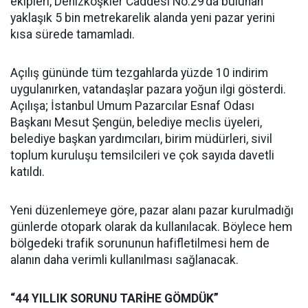
ekipleri, Denizköşkler Caddesi No:29’da bulunan
yaklaşık 5 bin metrekarelik alanda yeni pazar yerini
kısa sürede tamamladı.
Açılış gününde tüm tezgahlarda yüzde 10 indirim
uygulanırken, vatandaşlar pazara yoğun ilgi gösterdi.
Açılışa; İstanbul Umum Pazarcılar Esnaf Odası
Başkanı Mesut Şengün, belediye meclis üyeleri,
belediye başkan yardımcıları, birim müdürleri, sivil
toplum kuruluşu temsilcileri ve çok sayıda davetli
katıldı.
Yeni düzenlemeye göre, pazar alanı pazar kurulmadığı
günlerde otopark olarak da kullanılacak. Böylece hem
bölgedeki trafik sorununun hafifletilmesi hem de
alanın daha verimli kullanılması sağlanacak.
“44 YILLIK SORUNU TARİHE GÖMDÜK”