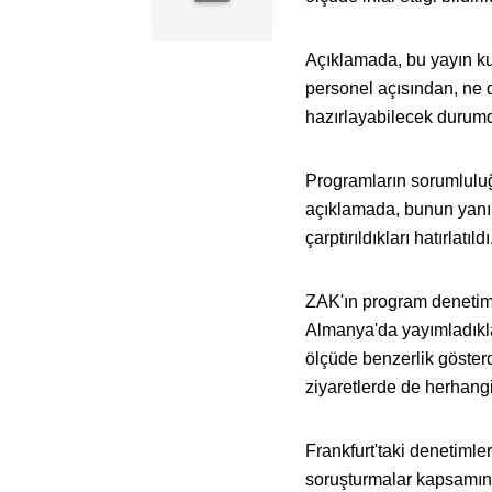
Açıklamada, bu yayın ku
personel açısından, ne 
hazırlayabilecek durumd
Programların sorumluluğ
açıklamada, bunun yanı s
çarptırıldıkları hatırlatıldı
ZAK'ın program denetiml
Almanya'da yayımladıkla
ölçüde benzerlik gösterd
ziyaretlerde de herhangi
Frankfurt'taki denetimler
soruşturmalar kapsamında