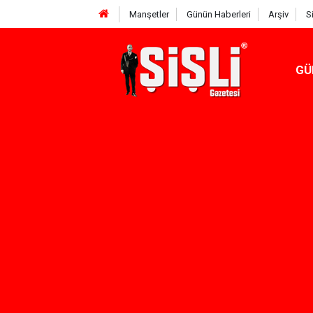
Manşetler
Günün Haberleri
Arşiv
S
GÜ