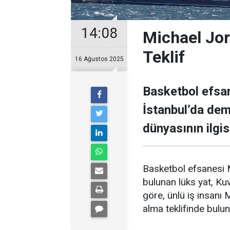
14:08
Michael Jor
Teklif
16 Ağustos 2025
Basketbol efsan
İstanbul’da demi
dünyasının ilgisi
Basketbol efsanesi M
bulunan lüks yat, Kuve
göre, ünlü iş insanı 
alma teklifinde bulu