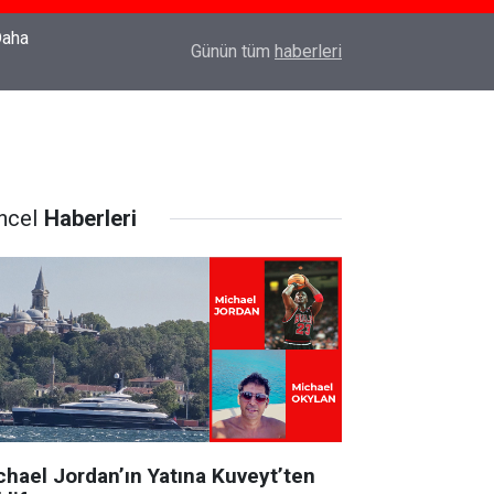
22:37
Özlem Drahyalı Kimdir, Nereli ve Kaç Yaşındadır
Günün tüm
haberleri
ncel
Haberleri
chael Jordan’ın Yatına Kuveyt’ten