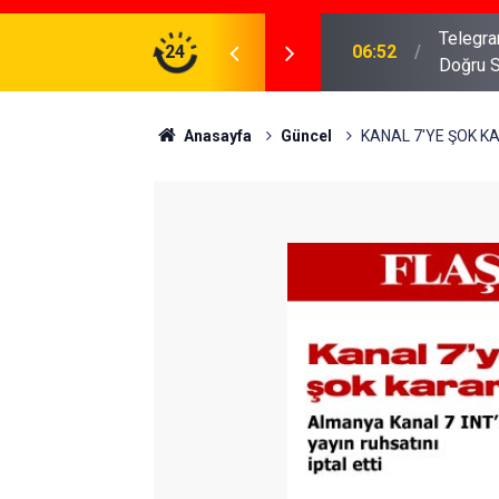
meniz Gerekenler: Telegram Gruplarında Daha
24
04:43
İş Dava
Anasayfa
Güncel
KANAL 7'YE ŞOK K