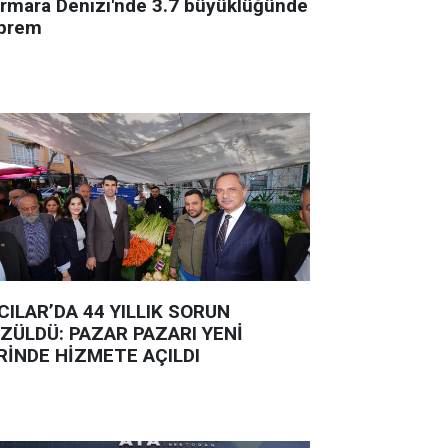
rmara Denizi'nde 3.7 büyüklüğünde
prem
CILAR’DA 44 YILLIK SORUN
ZÜLDÜ: PAZAR PAZARI YENİ
RİNDE HİZMETE AÇILDI