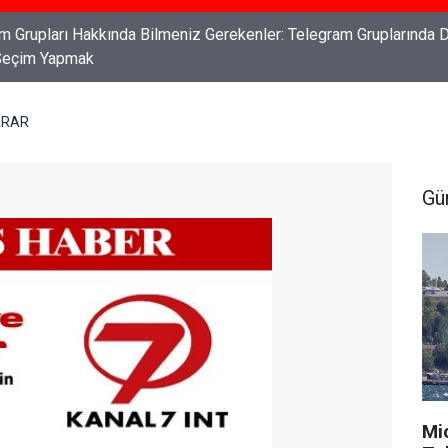
ları: Haklarınızı Bilmek ve Koruma Altına Almak
ARAR
Gü
Mi