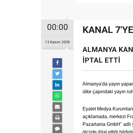
00:00
KANAL 7'Y
13 Kasım 2008
ALMANYA KANA
İPTAL ETTİ
Almanya'da yayın yapan "
ülke çapındaki yayın ruhs
Eyalet Medya Kurumları
açıklamada, merkezi Fra
Pazarlama GmbH" adlı yay
ölçüde ihlal ettiği bildiril