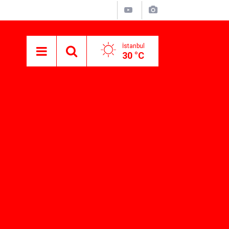
İstanbul
30 °C