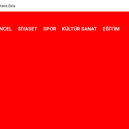
itene Ekle
NCEL
SIYASET
SPOR
KÜLTÜR SANAT
EĞITIM