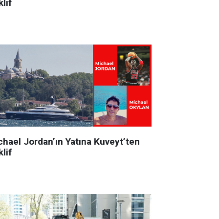
lif
chael Jordan’ın Yatına Kuveyt’ten
lif