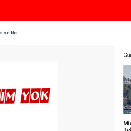
sto ettiler
Gü
Mi
Tek