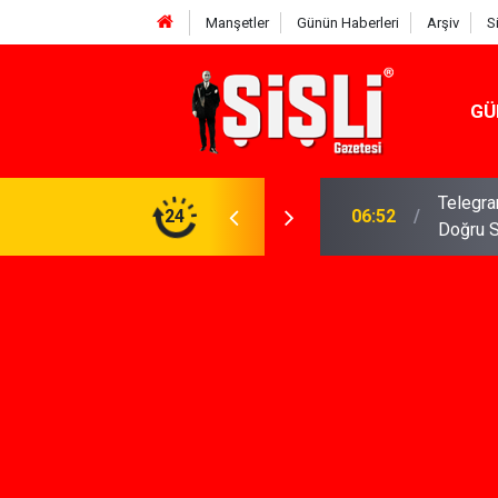
Manşetler
Günün Haberleri
Arşiv
S
GÜ
meniz Gerekenler: Telegram Gruplarında Daha
24
04:43
İş Dava