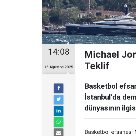
14:08
Michael Jor
Teklif
16 Ağustos 2025
Basketbol efsan
İstanbul’da demi
dünyasının ilgisi
Basketbol efsanesi M