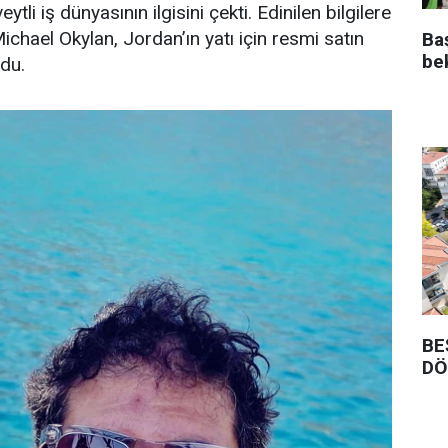
ytli iş dünyasının ilgisini çekti. Edinilen bilgilere
Michael Okylan, Jordan’ın yatı için resmi satın
Ba
be
ndu.
BE
DÖ