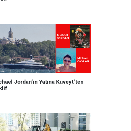
chael Jordan’ın Yatına Kuveyt’ten
lif