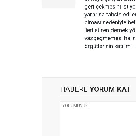
geri çekmesini istiy
yararına tahsis edil
olması nedeniyle bele
ileri süren dernek yö
vazgeçmemesi halinde
örgütlerinin katılımı 
HABERE
YORUM KAT