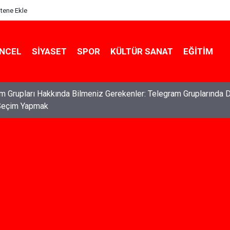
itene Ekle
NCEL
SIYASET
SPOR
KÜLTÜR SANAT
EĞITIM
ları: Haklarınızı Bilmek ve Koruma Altına Almak