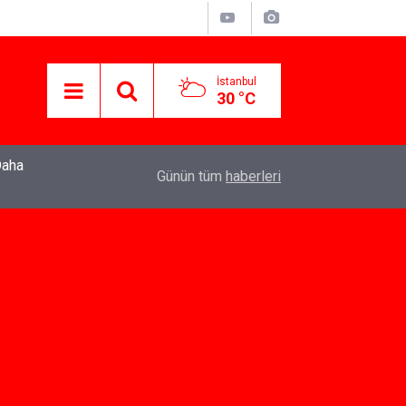
İstanbul
30 °C
22:37
Özlem Drahyalı Kimdir, Nereli ve Kaç Yaşındadır
Günün tüm
haberleri