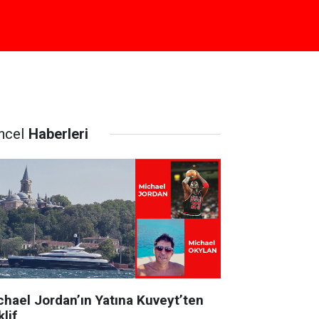
ncel
Haberleri
chael Jordan’ın Yatına Kuveyt’ten
lif