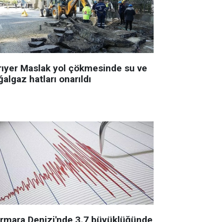
rıyer Maslak yol çökmesinde su ve
algaz hatları onarıldı
rmara Denizi'nde 3.7 büyüklüğünde