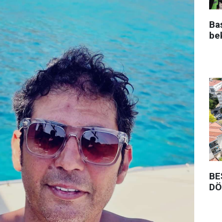
Ba
be
BE
DÖ