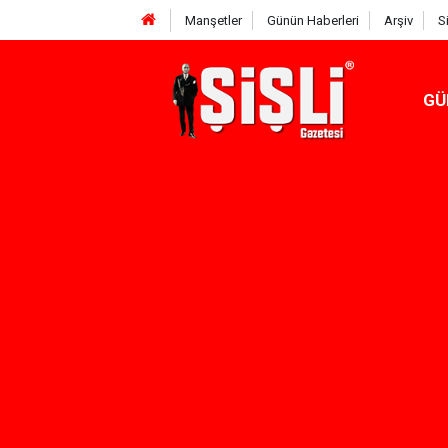
Manşetler
Günün Haberleri
Arşiv
S
GÜ