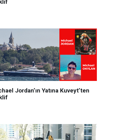
lif
chael Jordan’ın Yatına Kuveyt’ten
lif