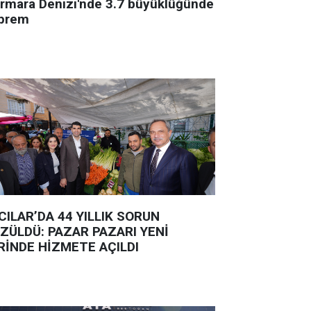
rmara Denizi'nde 3.7 büyüklüğünde
prem
CILAR’DA 44 YILLIK SORUN
ZÜLDÜ: PAZAR PAZARI YENİ
RİNDE HİZMETE AÇILDI