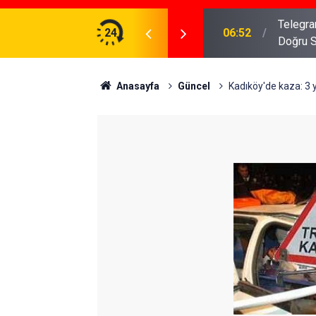
meniz Gerekenler: Telegram Gruplarında Daha
24
04:43
İş Dava
Anasayfa
Güncel
Kadıköy'de kaza: 3 y