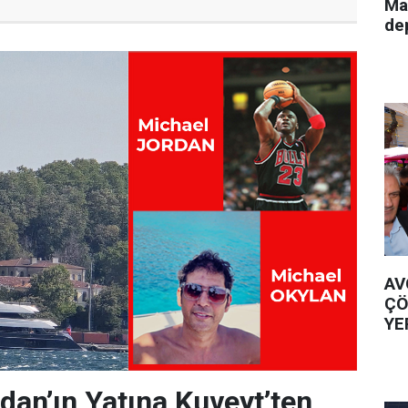
Ma
de
AV
ÇÖ
YE
dan’ın Yatına Kuveyt’ten