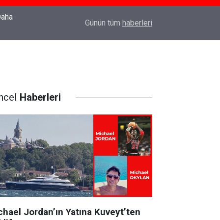
22:37
Özlem Drahyalı Kimdir, Nereli ve Kaç Yaşındadır
Günün tüm
haberleri
ncel
Haberleri
chael Jordan’ın Yatına Kuveyt’ten