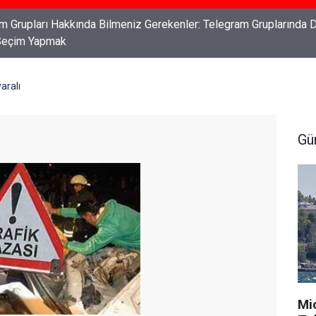
ları: Haklarınızı Bilmek ve Koruma Altına Almak
aralı
Gü
Mi