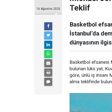
Teklif
16 Ağustos 2025
Basketbol efsan
İstanbul’da demi
dünyasının ilgisi
Basketbol efsanesi M
bulunan lüks yat, Kuve
göre, ünlü iş insanı 
alma teklifinde bulu