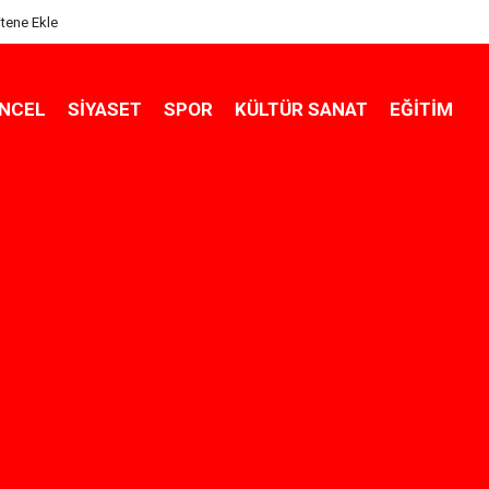
itene Ekle
NCEL
SIYASET
SPOR
KÜLTÜR SANAT
EĞITIM