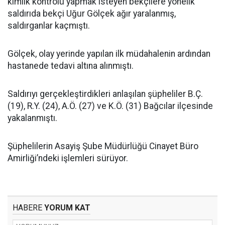
kimlik kontrolü yapmak isteyen bekçilere yönelik
saldırıda bekçi Uğur Gölçek ağır yaralanmış,
saldırganlar kaçmıştı.
Gölçek, olay yerinde yapılan ilk müdahalenin ardından
hastanede tedavi altına alınmıştı.
Saldırıyı gerçekleştirdikleri anlaşılan şüpheliler B.Ç.
(19), R.Y. (24), A.Ö. (27) ve K.Ö. (31) Bağcılar ilçesinde
yakalanmıştı.
Şüphelilerin Asayiş Şube Müdürlüğü Cinayet Büro
Amirliği’ndeki işlemleri sürüyor.
HABERE
YORUM KAT