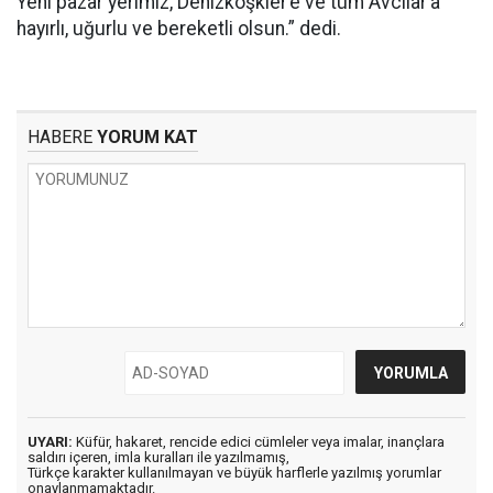
Yeni pazar yerimiz, Denizköşkler’e ve tüm Avcılar’a
hayırlı, uğurlu ve bereketli olsun.” dedi.
HABERE
YORUM KAT
UYARI:
Küfür, hakaret, rencide edici cümleler veya imalar, inançlara
saldırı içeren, imla kuralları ile yazılmamış,
Türkçe karakter kullanılmayan ve büyük harflerle yazılmış yorumlar
onaylanmamaktadır.