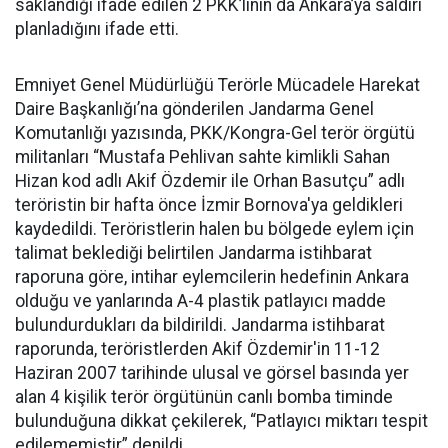
saklandığı ifade edilen 2 PKK’lının da Ankara’ya saldırı
planladığını ifade etti.
Emniyet Genel Müdürlüğü Terörle Mücadele Harekat
Daire Başkanlığı’na gönderilen Jandarma Genel
Komutanlığı yazısında, PKK/Kongra-Gel terör örgütü
militanları “Mustafa Pehlivan sahte kimlikli Sahan
Hizan kod adlı Akif Özdemir ile Orhan Basutçu” adlı
teröristin bir hafta önce İzmir Bornova'ya geldikleri
kaydedildi. Teröristlerin halen bu bölgede eylem için
talimat beklediği belirtilen Jandarma istihbarat
raporuna göre, intihar eylemcilerin hedefinin Ankara
olduğu ve yanlarında A-4 plastik patlayıcı madde
bulundurdukları da bildirildi. Jandarma istihbarat
raporunda, teröristlerden Akif Özdemir'in 11-12
Haziran 2007 tarihinde ulusal ve görsel basında yer
alan 4 kişilik terör örgütünün canlı bomba timinde
bulunduğuna dikkat çekilerek, “Patlayıcı miktarı tespit
edilememiştir” denildi.