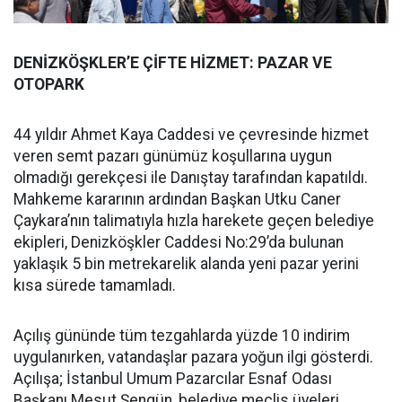
DENİZKÖŞKLER’E ÇİFTE HİZMET: PAZAR VE
OTOPARK
44 yıldır Ahmet Kaya Caddesi ve çevresinde hizmet
veren semt pazarı günümüz koşullarına uygun
olmadığı gerekçesi ile Danıştay tarafından kapatıldı.
Mahkeme kararının ardından Başkan Utku Caner
Çaykara’nın talimatıyla hızla harekete geçen belediye
ekipleri, Denizköşkler Caddesi No:29’da bulunan
yaklaşık 5 bin metrekarelik alanda yeni pazar yerini
kısa sürede tamamladı.
Açılış gününde tüm tezgahlarda yüzde 10 indirim
uygulanırken, vatandaşlar pazara yoğun ilgi gösterdi.
Açılışa; İstanbul Umum Pazarcılar Esnaf Odası
Başkanı Mesut Şengün, belediye meclis üyeleri,