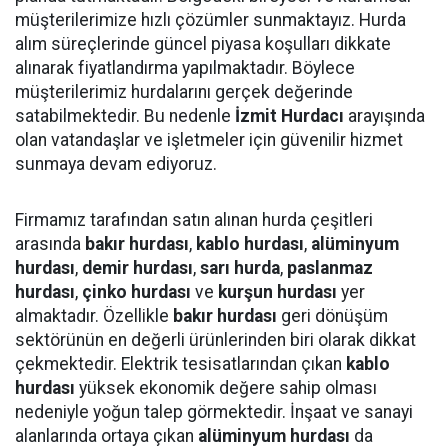
müşterilerimize hızlı çözümler sunmaktayız. Hurda
alım süreçlerinde güncel piyasa koşulları dikkate
alınarak fiyatlandırma yapılmaktadır. Böylece
müşterilerimiz hurdalarını gerçek değerinde
satabilmektedir. Bu nedenle
İzmit Hurdacı
arayışında
olan vatandaşlar ve işletmeler için güvenilir hizmet
sunmaya devam ediyoruz.
Firmamız tarafından satın alınan hurda çeşitleri
arasında
bakır hurdası
,
kablo hurdası
,
alüminyum
hurdası
,
demir hurdası
,
sarı hurda
,
paslanmaz
hurdası
,
çinko hurdası
ve
kurşun hurdası
yer
almaktadır. Özellikle
bakır hurdası
geri dönüşüm
sektörünün en değerli ürünlerinden biri olarak dikkat
çekmektedir. Elektrik tesisatlarından çıkan
kablo
hurdası
yüksek ekonomik değere sahip olması
nedeniyle yoğun talep görmektedir. İnşaat ve sanayi
alanlarında ortaya çıkan
alüminyum hurdası
da