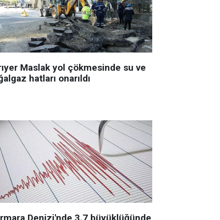
rıyer Maslak yol çökmesinde su ve
algaz hatları onarıldı
rmara Denizi'nde 3.7 büyüklüğünde