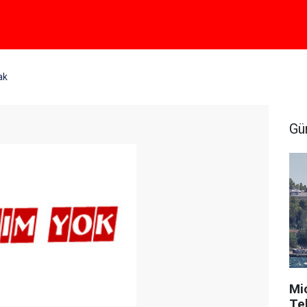
ak
Gü
Mi
Tek