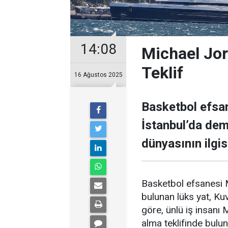
14:08
Michael Jor
Teklif
16 Ağustos 2025
Basketbol efsan
İstanbul’da demi
dünyasının ilgisi
Basketbol efsanesi M
bulunan lüks yat, Kuve
göre, ünlü iş insanı 
alma teklifinde bulu