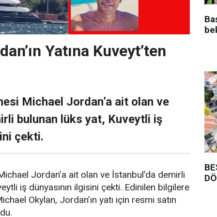
Ba
be
dan’ın Yatına Kuveyt’ten
esi Michael Jordan’a ait olan ve
rli bulunan lüks yat, Kuveytli iş
ni çekti.
BE
ichael Jordan’a ait olan ve İstanbul’da demirli
DÖ
ytli iş dünyasının ilgisini çekti. Edinilen bilgilere
Michael Okylan, Jordan’ın yatı için resmi satın
ndu.