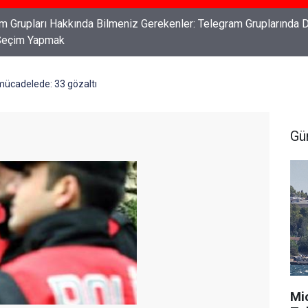
ları: Haklarınızı Bilmek ve Koruma Altına Almak
 mücadelede: 33 gözaltı
Gü
Mi