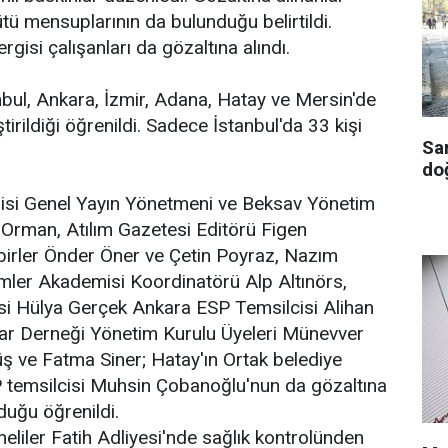
ü mensuplarının da bulunduğu belirtildi.
rgisi çalışanları da gözaltına alındı.
bul, Ankara, İzmir, Adana, Hatay ve Mersin'de
irildiği öğrenildi. Sadece İstanbul'da 33 kişi
Sa
doğ
isi Genel Yayın Yönetmeni ve Beksav Yönetim
 Orman, Atılım Gazetesi Editörü Figen
irler Önder Öner ve Çetin Poyraz, Nazım
mler Akademisi Koordinatörü Alp Altınörs,
i Hülya Gerçek Ankara ESP Temsilcisi Alihan
ar Derneği Yönetim Kurulu Üyeleri Münevver
ş ve Fatma Siner; Hatay'ın Ortak belediye
 temsilcisi Muhsin Çobanoğlu'nun da gözaltına
duğu öğrenildi.
eliler Fatih Adliyesi'nde sağlık kontrolünden