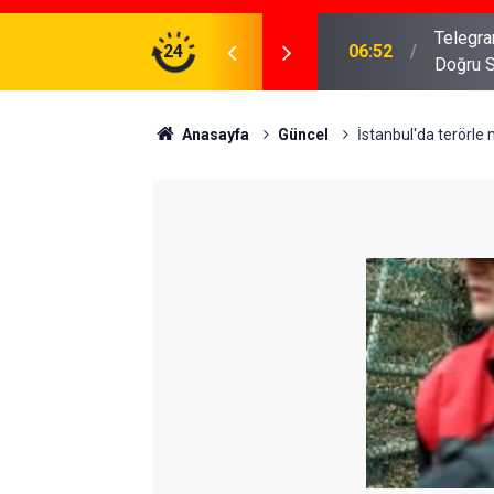
meniz Gerekenler: Telegram Gruplarında Daha
24
04:43
İş Dava
Anasayfa
Güncel
İstanbul'da terörle