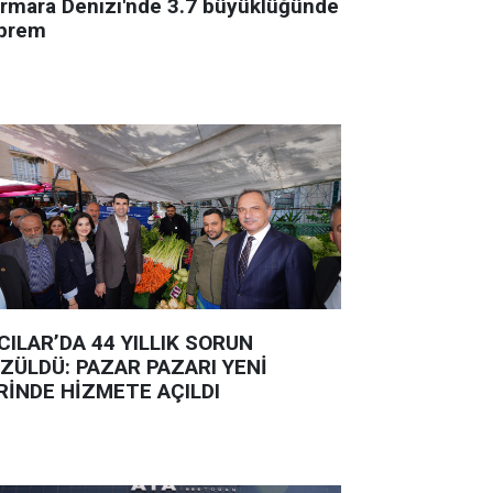
rmara Denizi'nde 3.7 büyüklüğünde
prem
CILAR’DA 44 YILLIK SORUN
ZÜLDÜ: PAZAR PAZARI YENİ
RİNDE HİZMETE AÇILDI