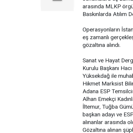
arasında MLKP örgüt
Baskınlarda Atılım De
Operasyonların İstan
eş zamanlı gerçekleşt
gözaltına alındı.
Sanat ve Hayat Derg
Kurulu Başkanı Hacı
Yüksekdağ ile muhab
Hikmet Marksist Bili
Adana ESP Temsilcis
Alhan Emekçi Kadınl
İltemur, Tuğba Gümü
başkan adayı ve ESP
alınanlar arasında ol
Gözaltına alınan şüph