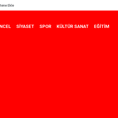
itene Ekle
NCEL
SIYASET
SPOR
KÜLTÜR SANAT
EĞITIM