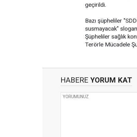
geçirildi.
Bazı şüpheliler "SD
susmayacak" sloganlar
Şüpheliler sağlık k
Terörle Mücadele Şu
HABERE
YORUM KAT