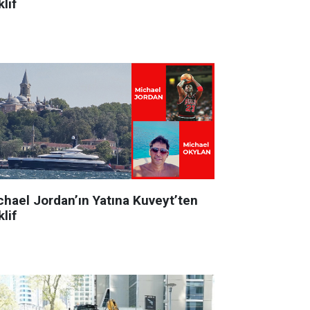
lif
chael Jordan’ın Yatına Kuveyt’ten
lif