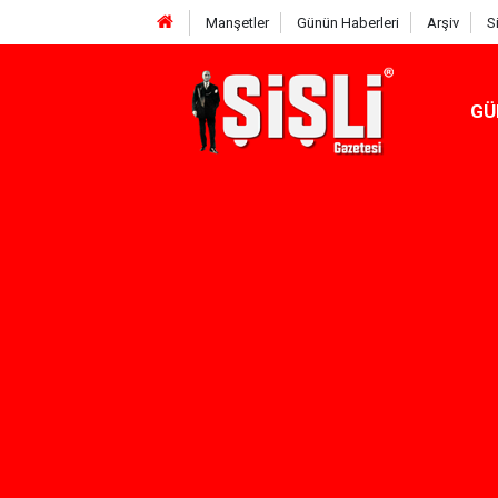
Manşetler
Günün Haberleri
Arşiv
S
GÜ