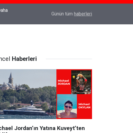
22:37
Özlem Drahyalı Kimdir, Nereli ve Kaç Yaşındadır
Günün tüm
haberleri
ncel
Haberleri
chael Jordan’ın Yatına Kuveyt’ten