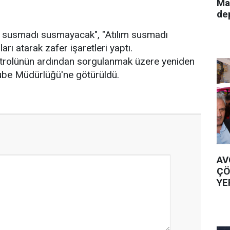
Ma
de
D susmadı susmayacak", "Atılım susmadı
ı atarak zafer işaretleri yaptı.
ontrolünün ardından sorgulanmak üzere yeniden
be Müdürlüğü'ne götürüldü.
AV
ÇÖ
YE