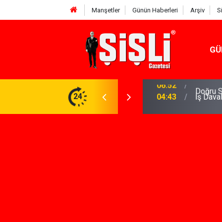
Manşetler
Günün Haberleri
Arşiv
S
GÜ
meniz Gerekenler: Telegram Gruplarında Daha
24
04:43
İş Dava