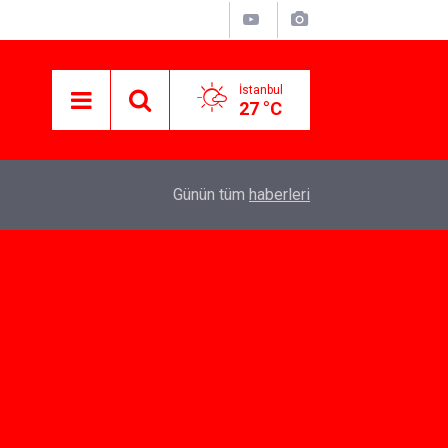
İstanbul
27 °C
22:37
Özlem Drahyalı Kimdir, Nereli ve Kaç Yaşındadır
Günün tüm
haberleri