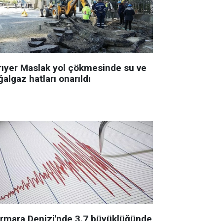
rıyer Maslak yol çökmesinde su ve
algaz hatları onarıldı
rmara Denizi'nde 3.7 büyüklüğünde