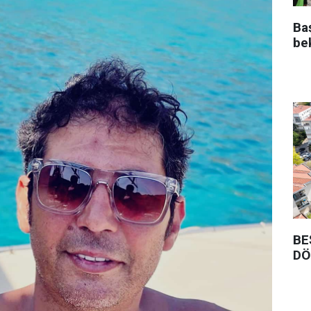
Ba
be
BE
DÖ