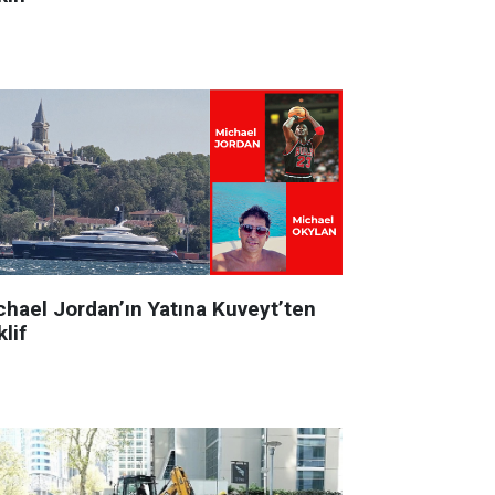
chael Jordan’ın Yatına Kuveyt’ten
lif