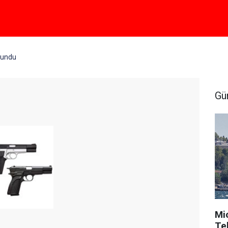
ulundu
Gü
Mi
Tek