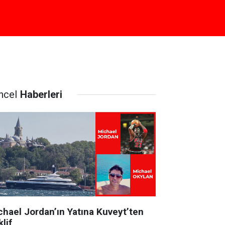
ncel
Haberleri
chael Jordan’ın Yatına Kuveyt’ten
lif