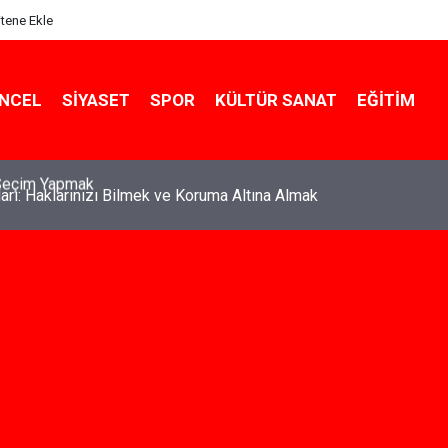
itene Ekle
NCEL
SIYASET
SPOR
KÜLTÜR SANAT
EĞITIM
ları: Haklarınızı Bilmek ve Koruma Altına Almak