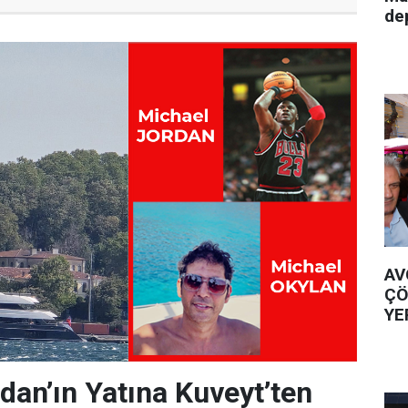
de
AV
ÇÖ
YE
dan’ın Yatına Kuveyt’ten