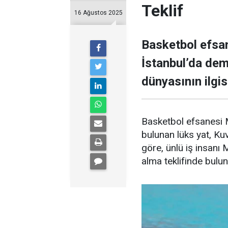
Teklif
16 Ağustos 2025
Basketbol efsan
İstanbul’da demi
dünyasının ilgisi
Basketbol efsanesi M
bulunan lüks yat, Kuve
göre, ünlü iş insanı 
alma teklifinde bulu