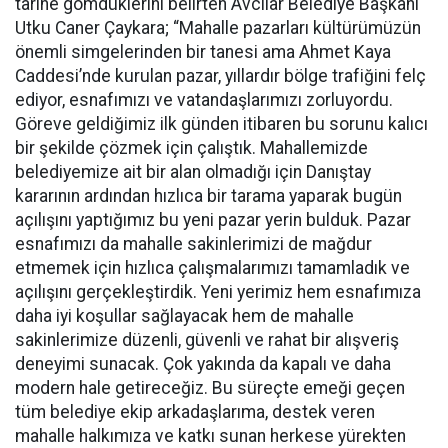
tarihe gömdüklerini belirten Avcılar Belediye Başkanı
Utku Caner Çaykara; “Mahalle pazarları kültürümüzün
önemli simgelerinden bir tanesi ama Ahmet Kaya
Caddesi’nde kurulan pazar, yıllardır bölge trafiğini felç
ediyor, esnafımızı ve vatandaşlarımızı zorluyordu.
Göreve geldiğimiz ilk günden itibaren bu sorunu kalıcı
bir şekilde çözmek için çalıştık. Mahallemizde
belediyemize ait bir alan olmadığı için Danıştay
kararının ardından hızlıca bir tarama yaparak bugün
açılışını yaptığımız bu yeni pazar yerin bulduk. Pazar
esnafımızı da mahalle sakinlerimizi de mağdur
etmemek için hızlıca çalışmalarımızı tamamladık ve
açılışını gerçekleştirdik. Yeni yerimiz hem esnafımıza
daha iyi koşullar sağlayacak hem de mahalle
sakinlerimize düzenli, güvenli ve rahat bir alışveriş
deneyimi sunacak. Çok yakında da kapalı ve daha
modern hale getireceğiz. Bu süreçte emeği geçen
tüm belediye ekip arkadaşlarıma, destek veren
mahalle halkımıza ve katkı sunan herkese yürekten