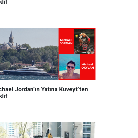
lif
chael Jordan’ın Yatına Kuveyt’ten
lif