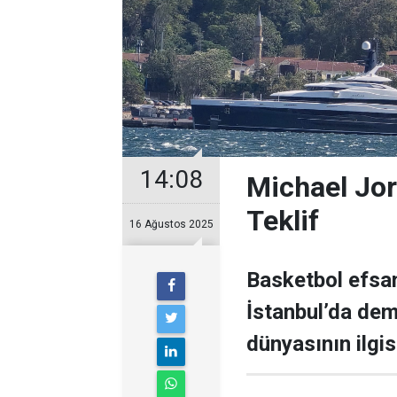
14:08
Michael Jor
Teklif
16 Ağustos 2025
Basketbol efsan
İstanbul’da demi
dünyasının ilgisi