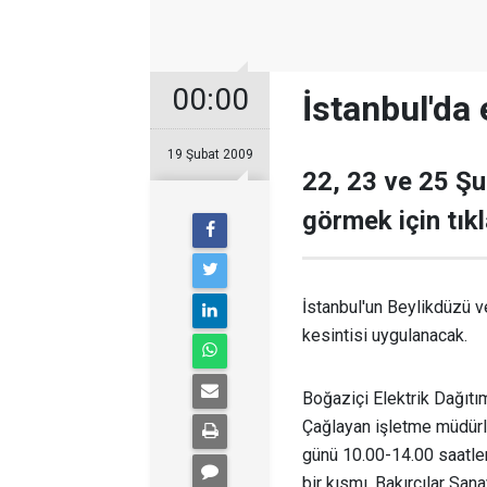
00:00
İstanbul'da 
19 Şubat 2009
22, 23 ve 25 Şu
görmek için tık
İstanbul'un Beylikdüzü v
kesintisi uygulanacak.
Boğaziçi Elektrik Dağıtı
Çağlayan işletme müdürl
günü 10.00-14.00 saatler
bir kısmı, Bakırcılar Sana