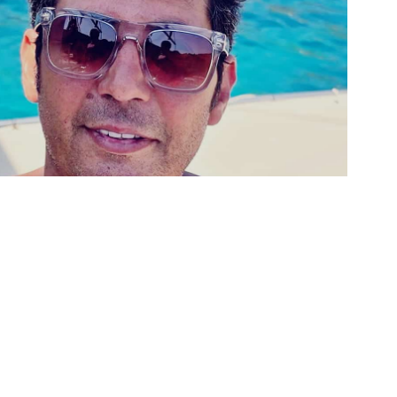
insanı)
AN ( Amerikan basketbolcu ve iş insanı)