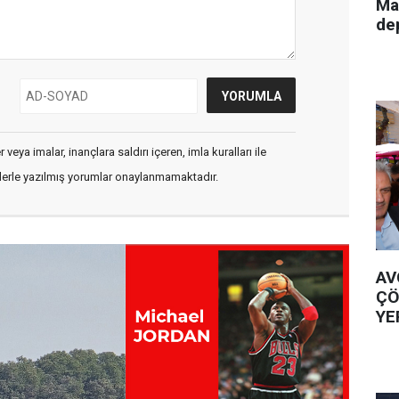
Ma
de
veya imalar, inançlara saldırı içeren, imla kuralları ile
flerle yazılmış yorumlar onaylanmamaktadır.
AV
ÇÖ
YE