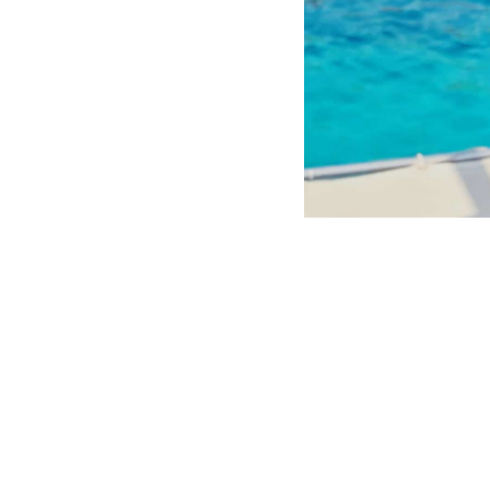
Michael OKYLAN (İş 
Michael JORD