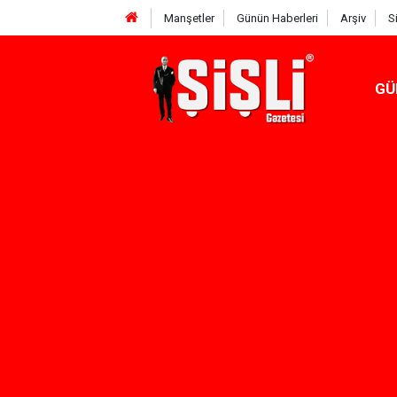
Manşetler
Günün Haberleri
Arşiv
S
GÜ