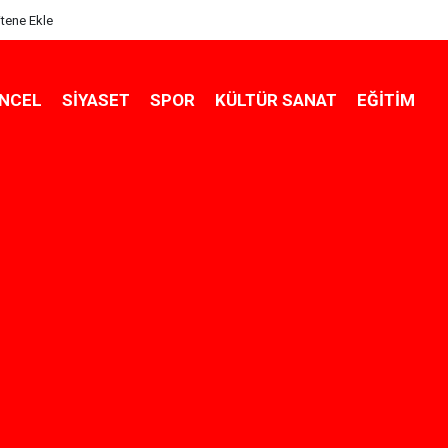
itene Ekle
NCEL
SIYASET
SPOR
KÜLTÜR SANAT
EĞITIM