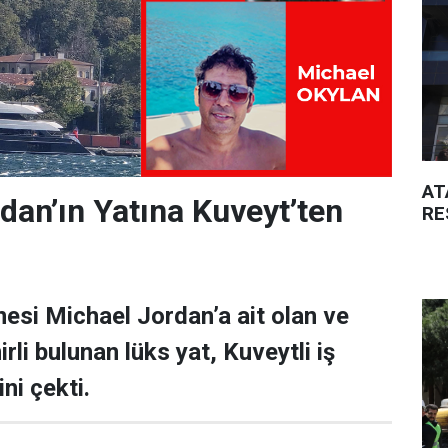
AT
dan’ın Yatına Kuveyt’ten
RE
esi Michael Jordan’a ait olan ve
rli bulunan lüks yat, Kuveytli iş
ni çekti.