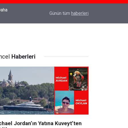
22:37
Özlem Drahyalı Kimdir, Nereli ve Kaç Yaşındadır
Günün tüm
haberleri
ncel
Haberleri
chael Jordan’ın Yatına Kuveyt’ten