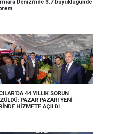
rmara Denizi'nde 3.7 büyüklüğünde
prem
CILAR’DA 44 YILLIK SORUN
ZÜLDÜ: PAZAR PAZARI YENİ
RİNDE HİZMETE AÇILDI