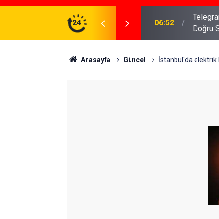
meniz Gerekenler: Telegram Gruplarında Daha
24
04:43
İş Dava
Anasayfa
Güncel
İstanbul'da elektrik 