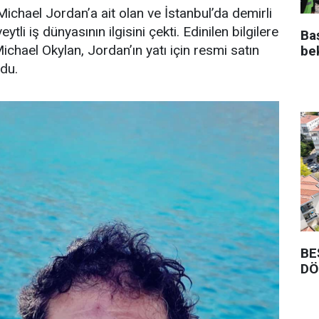
ichael Jordan’a ait olan ve İstanbul’da demirli
ytli iş dünyasının ilgisini çekti. Edinilen bilgilere
Ba
Michael Okylan, Jordan’ın yatı için resmi satın
be
ndu.
BE
DÖ