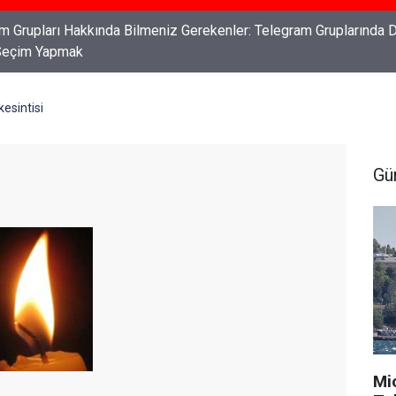
ları: Haklarınızı Bilmek ve Koruma Altına Almak
kesintisi
Gü
Mi