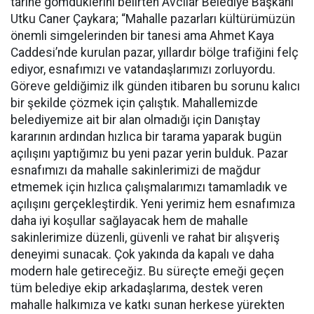
tarihe gömdüklerini belirten Avcılar Belediye Başkanı
Utku Caner Çaykara; “Mahalle pazarları kültürümüzün
önemli simgelerinden bir tanesi ama Ahmet Kaya
Caddesi’nde kurulan pazar, yıllardır bölge trafiğini felç
ediyor, esnafımızı ve vatandaşlarımızı zorluyordu.
Göreve geldiğimiz ilk günden itibaren bu sorunu kalıcı
bir şekilde çözmek için çalıştık. Mahallemizde
belediyemize ait bir alan olmadığı için Danıştay
kararının ardından hızlıca bir tarama yaparak bugün
açılışını yaptığımız bu yeni pazar yerin bulduk. Pazar
esnafımızı da mahalle sakinlerimizi de mağdur
etmemek için hızlıca çalışmalarımızı tamamladık ve
açılışını gerçekleştirdik. Yeni yerimiz hem esnafımıza
daha iyi koşullar sağlayacak hem de mahalle
sakinlerimize düzenli, güvenli ve rahat bir alışveriş
deneyimi sunacak. Çok yakında da kapalı ve daha
modern hale getireceğiz. Bu süreçte emeği geçen
tüm belediye ekip arkadaşlarıma, destek veren
mahalle halkımıza ve katkı sunan herkese yürekten