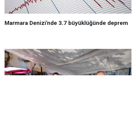
Marmara Denizi'nde 3.7 büyüklüğünde deprem
AVCILAR’DA 44 YILLIK SORUN ÇÖZÜLDÜ: PAZAR
PAZARI YENİ YERİNDE HİZMETE AÇILDI