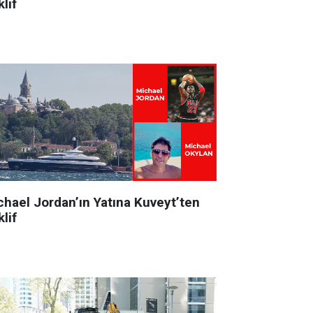
lif
chael Jordan’ın Yatına Kuveyt’ten
lif