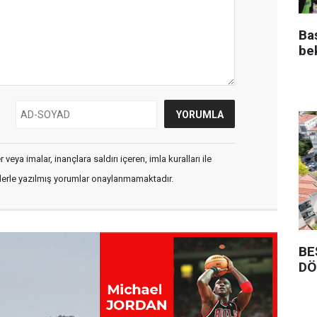
Ba
be
veya imalar, inançlara saldırı içeren, imla kuralları ile
flerle yazılmış yorumlar onaylanmamaktadır.
BE
DÖ