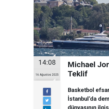
14:08
Michael Jor
Teklif
16 Ağustos 2025
Basketbol efsan
İstanbul’da demi
dünyasının ilgisi