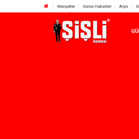
Manşetler
Günün Haberleri
Arşiv
S
GÜ