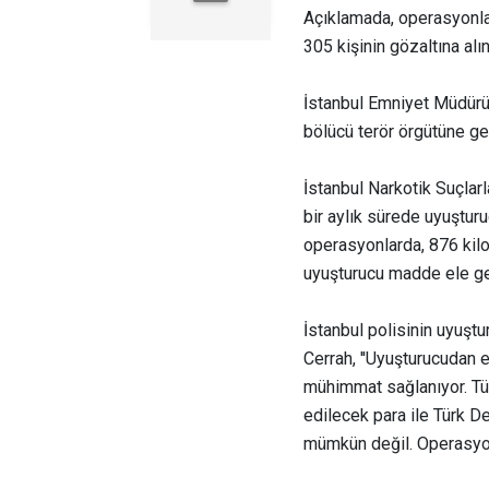
Açıklamada, operasyonla
305 kişinin gözaltına alı
İstanbul Emniyet Müdürü 
bölücü terör örgütüne gel
İstanbul Narkotik Suçla
bir aylık sürede uyuşturu
operasyonlarda, 876 kil
uyuşturucu madde ele geç
İstanbul polisinin uyuşt
Cerrah, ''Uyuşturucudan e
mühimmat sağlanıyor. Tür
edilecek para ile Türk D
mümkün değil. Operasyon