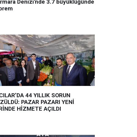
rmara Denizi'nde 3.7 büyüklüğünde
prem
CILAR’DA 44 YILLIK SORUN
ZÜLDÜ: PAZAR PAZARI YENİ
RİNDE HİZMETE AÇILDI