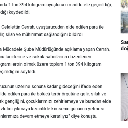
rda 1 ton 394 kilogram uyuşturucu madde ele geçirildiği,
ndığı kaydedildi.
Celalettin Cerrah, uyuşturucudan elde edilen para ile
ir, silah ve mühimmat sağlandığını bildirdi.
Sa
doğ
rla Mücadele Şube Müdürlüğünde açıklama yapan Cerrah,
cu tacirlerine ve sokak satıcılarına düzenlenen
ogramı eroin olmak üzere toplam 1 ton 394 kilogram
irildiğini söyledi.
urucunun üzerine sonuna kadar gideceğini ifade eden
lde edilen para ile bölücü terör örgütüne gelir, silah ve
k gençliğini, çocuklarımızı zehirlemeye ve buradan elde
evletini yıkmaya kesinlikle kimsenin gücünün yetmesi
larımıza devam etmeye kararlıyız'' diye konuştu.