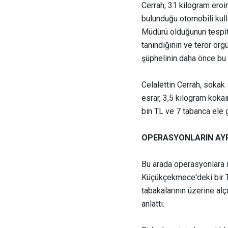
Cerrah, 31 kilogram eroi
bulunduğu otomobili kull
Müdürü olduğunun tespit e
tanındığının ve terör örgü
şüphelinin daha önce bu s
Celalettin Cerrah, sokak
esrar, 3,5 kilogram kokai
bin TL ve 7 tabanca ele g
OPERASYONLARIN AYR
Bu arada operasyonlara il
Küçükçekmece'deki bir T
tabakalarının üzerine alçı
anlattı.