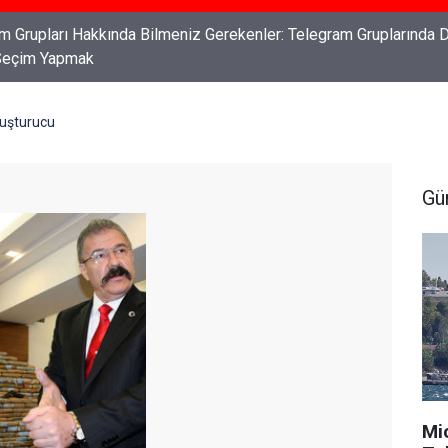
ları: Haklarınızı Bilmek ve Koruma Altına Almak
yuşturucu
Gü
Mi