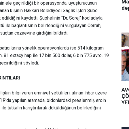
Ma
nin ele geçirildiği bir operasyonda, uyuşturucunun
de
anan kişinin Hakkari Belediyesi Sağlık İşleri Şube
dildiğini kaydetti. Şüphelinin ''Dr. Sorej'' kod adıyla
tü ile bağlantısının belirlendiğini vurgulayan Cerrah,
uçtan cezaevine girdiğini bildirdi.
 satıcılarına yönelik operasyonlarda ise 514 kilogram
n, 81 extacy hap ile 17 bin 500 dolar, 6 bin 775 avro, 19
eçirildiğini söyledi.
INTILARI
AV
işkin bilgi veren emniyet yetkilileri, alınan ihbar üzere
ÇÖ
IR'da yapılan aramada, bidonlardaki preslenmiş eroin
YE
 ile tutkalın karıştırılarak döküldüğünün belirlediğini