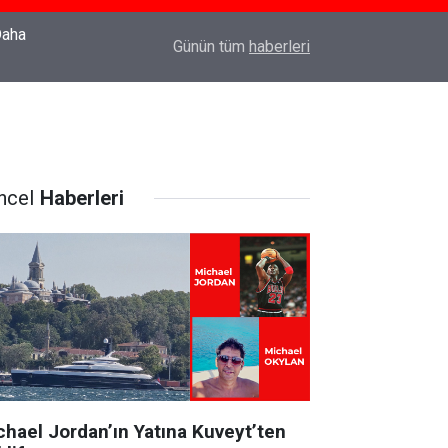
22:37
Özlem Drahyalı Kimdir, Nereli ve Kaç Yaşındadır
Günün tüm
haberleri
ncel
Haberleri
chael Jordan’ın Yatına Kuveyt’ten