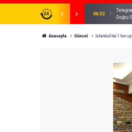
meniz Gerekenler: Telegram Gruplarında Daha
24
04:43
İş Dava
Anasayfa
Güncel
İstanbul'da 1 ton u