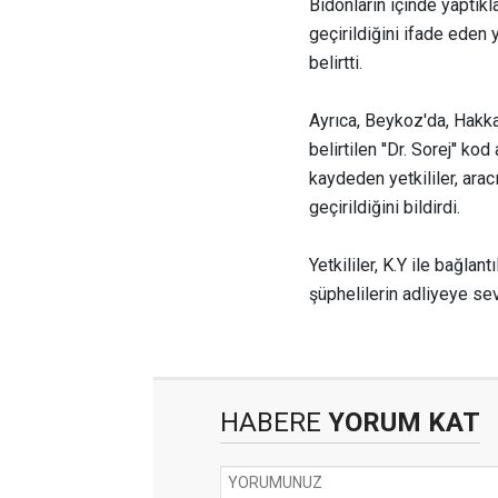
Bidonların içinde yaptık
geçirildiğini ifade eden y
belirtti.
Ayrıca, Beykoz'da, Hakka
belirtilen ''Dr. Sorej'' k
kaydeden yetkililer, arac
geçirildiğini bildirdi.
Yetkililer, K.Y ile bağlant
şüphelilerin adliyeye sev
HABERE
YORUM KAT