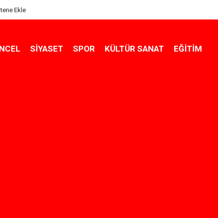
itene Ekle
NCEL
SIYASET
SPOR
KÜLTÜR SANAT
EĞITIM