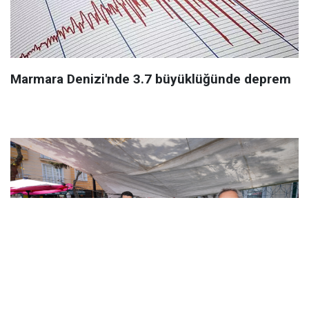
Marmara Denizi'nde 3.7 büyüklüğünde deprem
AVCILAR’DA 44 YILLIK SORUN ÇÖZÜLDÜ: PAZAR