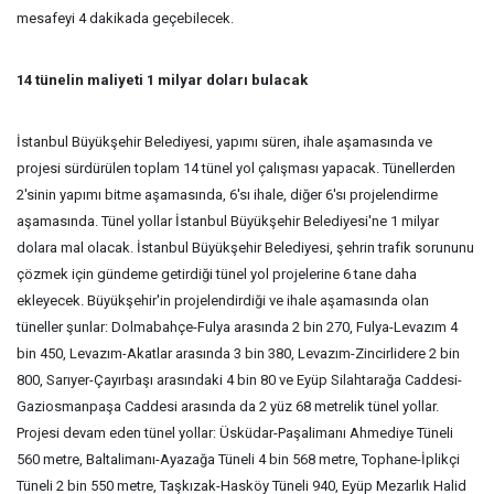
mesafeyi 4 dakikada geçebilecek.
14 tünelin maliyeti 1 milyar doları bulacak
İstanbul Büyükşehir Belediyesi, yapımı süren, ihale aşamasında ve
projesi sürdürülen toplam 14 tünel yol çalışması yapacak. Tünellerden
2'sinin yapımı bitme aşamasında, 6'sı ihale, diğer 6'sı projelendirme
aşamasında. Tünel yollar İstanbul Büyükşehir Belediyesi'ne 1 milyar
dolara mal olacak. İstanbul Büyükşehir Belediyesi, şehrin trafik sorununu
çözmek için gündeme getirdiği tünel yol projelerine 6 tane daha
ekleyecek. Büyükşehir'in projelendirdiği ve ihale aşamasında olan
tüneller şunlar: Dolmabahçe-Fulya arasında 2 bin 270, Fulya-Levazım 4
bin 450, Levazım-Akatlar arasında 3 bin 380, Levazım-Zincirlidere 2 bin
800, Sarıyer-Çayırbaşı arasındaki 4 bin 80 ve Eyüp Silahtarağa Caddesi-
Gaziosmanpaşa Caddesi arasında da 2 yüz 68 metrelik tünel yollar.
Projesi devam eden tünel yollar: Üsküdar-Paşalimanı Ahmediye Tüneli
560 metre, Baltalimanı-Ayazağa Tüneli 4 bin 568 metre, Tophane-İplikçi
Tüneli 2 bin 550 metre, Taşkızak-Hasköy Tüneli 940, Eyüp Mezarlık Halid