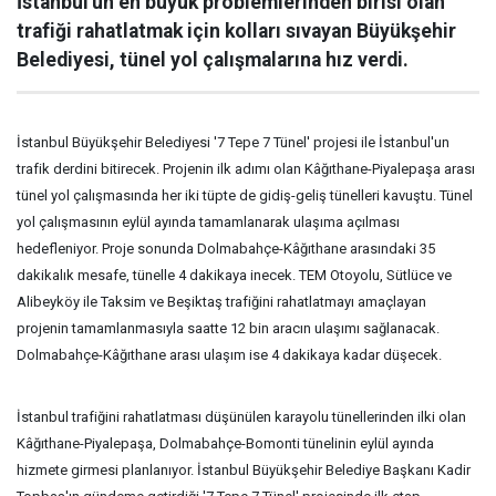
İstanbul'un en büyük problemlerinden birisi olan
trafiği rahatlatmak için kolları sıvayan Büyükşehir
Belediyesi, tünel yol çalışmalarına hız verdi.
İstanbul Büyükşehir Belediyesi '7 Tepe 7 Tünel' projesi ile İstanbul'un
trafik derdini bitirecek. Projenin ilk adımı olan Kâğıthane-Piyalepaşa arası
tünel yol çalışmasında her iki tüpte de gidiş-geliş tünelleri kavuştu. Tünel
yol çalışmasının eylül ayında tamamlanarak ulaşıma açılması
hedefleniyor. Proje sonunda Dolmabahçe-Kâğıthane arasındaki 35
dakikalık mesafe, tünelle 4 dakikaya inecek. TEM Otoyolu, Sütlüce ve
Alibeyköy ile Taksim ve Beşiktaş trafiğini rahatlatmayı amaçlayan
projenin tamamlanmasıyla saatte 12 bin aracın ulaşımı sağlanacak.
Dolmabahçe-Kâğıthane arası ulaşım ise 4 dakikaya kadar düşecek.
İstanbul trafiğini rahatlatması düşünülen karayolu tünellerinden ilki olan
Kâğıthane-Piyalepaşa, Dolmabahçe-Bomonti tünelinin eylül ayında
hizmete girmesi planlanıyor. İstanbul Büyükşehir Belediye Başkanı Kadir