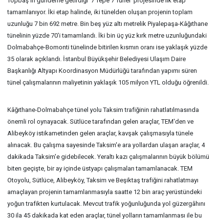
Topbaş'ın gündeme getirdiği '7 Tepe 7 Tünel' projesinde ilk etap
tamamlanıyor. İki etap halinde, iki tünelden oluşan projenin toplam
uzunluğu 7 bin 692 metre. Bin beş yüz altı metrelik Piyalepaşa-Kâğıthane
tünelinin yüzde 70'i tamamlandı. İki bin üç yüz kırk metre uzunluğundaki
Dolmabahçe-Bomonti tünelinde bitirilen kısmın oranı ise yaklaşık yüzde
35 olarak açıklandı. İstanbul Büyükşehir Belediyesi Ulaşım Daire
Başkanlığı Altyapı Koordinasyon Müdürlüğü tarafından yapımı süren
tünel çalışmalarının maliyetinin yaklaşık 105 milyon YTL olduğu öğrenildi.
Kâğıthane-Dolmabahçe tünel yolu Taksim trafiğinin rahatlatılmasında
önemli rol oynayacak. Sütlüce tarafından gelen araçlar, TEM'den ve
Alibeyköy istikametinden gelen araçlar, kavşak çalışmasıyla tünele
alınacak. Bu çalışma sayesinde Taksim'e ara yollardan ulaşan araçlar, 4
dakikada Taksim'e gidebilecek. Yeraltı kazı çalışmalarının büyük bölümü
biten geçişte, bir ay içinde üstyapı çalışmaları tamamlanacak. TEM
Otoyolu, Sütlüce, Alibeyköy, Taksim ve Beşiktaş trafiğini rahatlatmayı
amaçlayan projenin tamamlanmasıyla saatte 12 bin araç yerüstündeki
yoğun trafikten kurtulacak. Mevcut trafik yoğunluğunda yol güzergâhını
30 ila 45 dakikada kat eden araçlar, tünel yolların tamamlanması ile bu