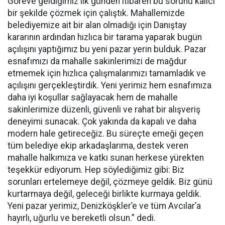
Göreve geldiğimiz ilk günden itibaren bu sorunu kalıcı
bir şekilde çözmek için çalıştık. Mahallemizde
belediyemize ait bir alan olmadığı için Danıştay
kararının ardından hızlıca bir tarama yaparak bugün
açılışını yaptığımız bu yeni pazar yerin bulduk. Pazar
esnafımızı da mahalle sakinlerimizi de mağdur
etmemek için hızlıca çalışmalarımızı tamamladık ve
açılışını gerçekleştirdik. Yeni yerimiz hem esnafımıza
daha iyi koşullar sağlayacak hem de mahalle
sakinlerimize düzenli, güvenli ve rahat bir alışveriş
deneyimi sunacak. Çok yakında da kapalı ve daha
modern hale getireceğiz. Bu süreçte emeği geçen
tüm belediye ekip arkadaşlarıma, destek veren
mahalle halkımıza ve katkı sunan herkese yürekten
teşekkür ediyorum. Hep söylediğimiz gibi: Biz
sorunları ertelemeye değil, çözmeye geldik. Biz günü
kurtarmaya değil, geleceği birlikte kurmaya geldik.
Yeni pazar yerimiz, Denizköşkler’e ve tüm Avcılar’a
hayırlı, uğurlu ve bereketli olsun.” dedi.