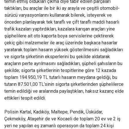
temin etmiş oldukları çıkma diye tabir edilen parçaları
taktıkları, bu araçlar ile bir iki ay arayla ve çeşitli otomobil-
sürücü varyasyonlarını kullanarak bilerek, isteyerek ve
önceden planlayarak tek taraflı ve çift taraflı maddi hasarlı
trafik kazaları yaptırdıkları, kazalara karışan araçları yine
şüphelilere ait oto kaporta boya servislerine çektirerek
çekiç gibi malzemeler ile araç üzerinde başkaca hasarlar
yaratarak toplam hasarın yüksek gösterilmesini sağladıkları
ve sigorta şirketinin eksperlerini bu şekilde aldatarak
araçların perte ayrılmasını sağladıkları, şüpheli şahısların bu
şekilde; sigorta şirketlerinin tespitlerine göre 12 kazada
toplam 194.950,19 TL tutarlı hasarın meydana geldiği, bu
tutarın 87.501,00 TL’sinin sigorta şirketlerinden şüphelilerce
temin edildiği ve aralarında paylaştıkları, haksız kazanç elde
ettikleri tespit edildi.
Polisin Kartal, Kadıköy, Maltepe, Pendik, Üsküdar,
Çekmeköy, Ataşehir
de ve Kocaeli de toplam 20 ev ve 2 iş
yeri ne yapılan eş zamanlı operasyon da toplam 24 kişi