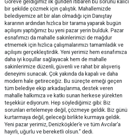
Göreve geldiğimiz ilk günden itibaren bu sorunu kalıcı
bir şekilde çözmek için çalıştık. Mahallemizde
belediyemize ait bir alan olmadığı için Danıştay
kararının ardından hızlıca bir tarama yaparak bugün
açılışını yaptığımız bu yeni pazar yerin bulduk. Pazar
esnafımızı da mahalle sakinlerimizi de mağdur
etmemek için hızlıca çalışmalarımızı tamamladık ve
açılışını gerçekleştirdik. Yeni yerimiz hem esnafımıza
daha iyi koşullar sağlayacak hem de mahalle
sakinlerimize düzenli, güvenli ve rahat bir alışveriş
deneyimi sunacak. Çok yakında da kapalı ve daha
modern hale getireceğiz. Bu süreçte emeği geçen
tüm belediye ekip arkadaşlarıma, destek veren
mahalle halkımıza ve katkı sunan herkese yürekten
teşekkür ediyorum. Hep söylediğimiz gibi: Biz
sorunları ertelemeye değil, çözmeye geldik. Biz günü
kurtarmaya değil, geleceği birlikte kurmaya geldik.
Yeni pazar yerimiz, Denizköşkler’e ve tüm Avcılar’a
hayırlı, uğurlu ve bereketli olsun.” dedi.