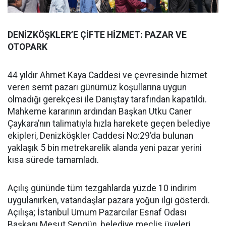
DENİZKÖŞKLER’E ÇİFTE HİZMET: PAZAR VE
OTOPARK
44 yıldır Ahmet Kaya Caddesi ve çevresinde hizmet
veren semt pazarı günümüz koşullarına uygun
olmadığı gerekçesi ile Danıştay tarafından kapatıldı.
Mahkeme kararının ardından Başkan Utku Caner
Çaykara’nın talimatıyla hızla harekete geçen belediye
ekipleri, Denizköşkler Caddesi No:29’da bulunan
yaklaşık 5 bin metrekarelik alanda yeni pazar yerini
kısa sürede tamamladı.
Açılış gününde tüm tezgahlarda yüzde 10 indirim
uygulanırken, vatandaşlar pazara yoğun ilgi gösterdi.
Açılışa; İstanbul Umum Pazarcılar Esnaf Odası
Başkanı Mesut Şengün, belediye meclis üyeleri,