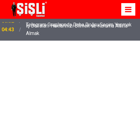
İş Davaları: Haklarınızı Bilmek ve Koruma Altına
04:43
Almak