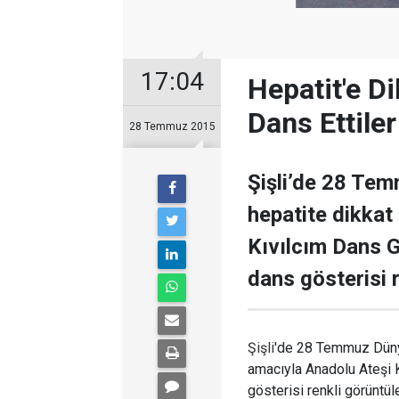
17:04
Hepatit'e D
Dans Ettiler
28 Temmuz 2015
Şişli’de 28 Tem
hepatite dikka
Kıvılcım Dans G
dans gösterisi r
Şişli
'de 28 Temmuz Dünya
amacıyla Anadolu Ateşi K
gösterisi renkli görüntül