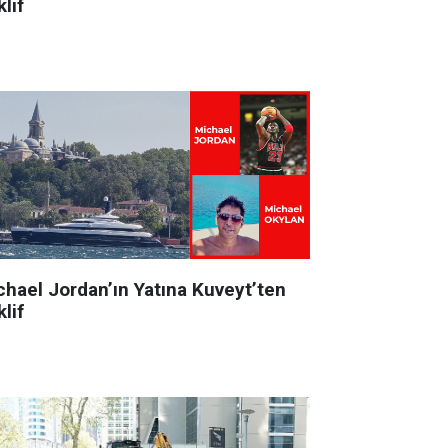
lif
chael Jordan’ın Yatına Kuveyt’ten
lif