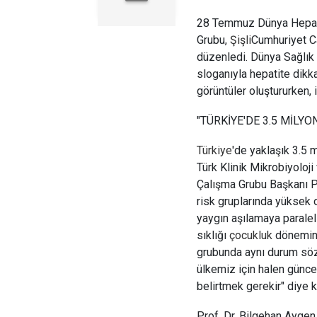
28 Temmuz Dünya Hepati
Grubu,
Şişli
Cumhuriyet Ca
düzenledi. Dünya Sağlık Ö
sloganıyla hepatite dikka
görüntüler oluştururken, 
"TÜRKİYE'DE 3.5 MİLYO
Türkiye
'de yaklaşık 3.5 
Türk Klinik Mikrobiyoloji
Çalışma Grubu Başkanı P
risk gruplarında yüksek
yaygın aşılamaya paralel
sıklığı
çocukluk
dönemind
grubunda aynı durum söz 
ülkemiz için halen günce
belirtmek gerekir" diye 
Prof. Dr. Bilgehan Aygen, 