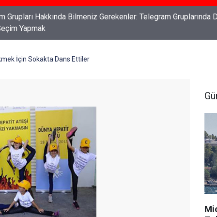
ları: Haklarınızı Bilmek ve Koruma Altına Almak
kmek İçin Sokakta Dans Ettiler
Gü
Mi