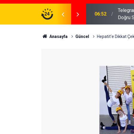
meniz Gerekenler: Telegram Gruplarında Daha
24
04:43
İş Dava
Anasayfa
Güncel
Hepatit'e Dikkat Çe