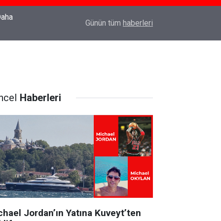
22:37
Özlem Drahyalı Kimdir, Nereli ve Kaç Yaşındadır
Günün tüm
haberleri
ncel
Haberleri
chael Jordan’ın Yatına Kuveyt’ten