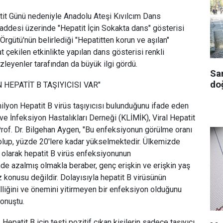
t Günü nedeniyle Anadolu Ateşi Kıvılcım Dans
ddesi üzerinde "Hepatit İçin Sokakta dans" gösterisi
rgütü'nün belirlediği "Hepatitten korun ve aşılan"
t çekilen etkinlikte yapılan dans gösterisi renkli
izleyenler tarafından da büyük ilgi gördü.
Sa
doğ
N HEPATİT B TAŞIYICISI VAR"
milyon Hepatit B virüs taşıyıcısı bulunduğunu ifade eden
 ve İnfeksiyon Hastalıkları Derneği (KLİMİK), Viral Hepatit
rof. Dr. Bilgehan Aygen, "Bu enfeksiyonun görülme oranı
 olup, yüzde 20'lere kadar yükselmektedir. Ülkemizde
 olarak hepatit B virüs enfeksiyonunun
e azalmış olmakla beraber, genç erişkin ve erişkin yaş
konusu değildir. Dolayısıyla hepatit B virüsünün
lliğini ve önemini yitirmeyen bir enfeksiyon olduğunu
konuştu.
Hepatit B için testi pozitif çıkan kişilerin sadece taşıyıcı