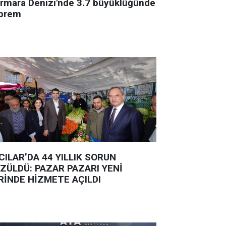
rmara Denizi'nde 3.7 büyüklüğünde
prem
CILAR’DA 44 YILLIK SORUN
ZÜLDÜ: PAZAR PAZARI YENİ
RİNDE HİZMETE AÇILDI