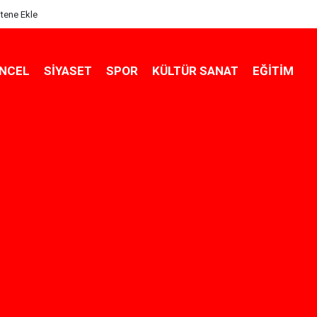
itene Ekle
NCEL
SIYASET
SPOR
KÜLTÜR SANAT
EĞITIM