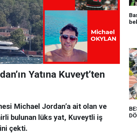
Ba
be
dan’ın Yatına Kuveyt’ten
esi Michael Jordan’a ait olan ve
BE
DÖ
rli bulunan lüks yat, Kuveytli iş
ni çekti.