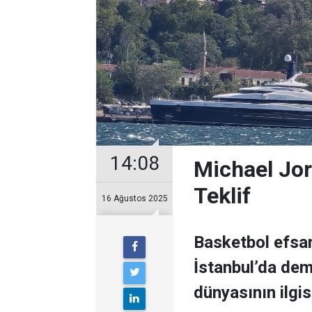
14:08
Michael Jor
Teklif
16 Ağustos 2025
Basketbol efsan
İstanbul’da demi
dünyasının ilgisi