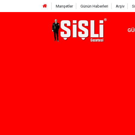
Manşetler
Günün Haberleri
Arşiv
S
GÜ