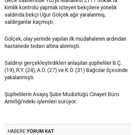
Gece saatlerinde Yüzyıl Mahallesi 2177 Sokak’ta
kimlik kontrolü yapmak isteyen bekçilere yönelik
saldırıda bekçi Uğur Gölçek ağır yaralanmış,
saldırganlar kaçmıştı.
Gölçek, olay yerinde yapılan ilk müdahalenin ardından
hastanede tedavi altına alınmıştı.
Saldırıyı gerçekleştirdikleri anlaşılan şüpheliler B.Ç.
(19), R.Y. (24), A.Ö. (27) ve K.Ö. (31) Bağcılar ilçesinde
yakalanmıştı.
Şüphelilerin Asayiş Şube Müdürlüğü Cinayet Büro
Amirliği’ndeki işlemleri sürüyor.
HABERE
YORUM KAT