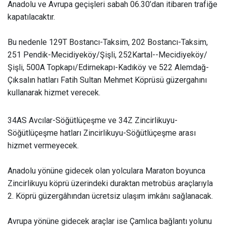
Anadolu ve Avrupa geçişleri sabah 06.30’dan itibaren trafiğe
kapatılacaktır.
Bu nedenle 129T Bostancı-Taksim, 202 Bostancı-Taksim,
251 Pendik-Mecidiyeköy/Şişli, 252Kartal--Mecidiyeköy/
Şişli, 500A Topkapı/Edirnekapı-Kadıköy ve 522 Alemdağ-
Çıksalın hatları Fatih Sultan Mehmet Köprüsü güzergahını
kullanarak hizmet verecek.
34AS Avcılar-Söğütlüçeşme ve 34Z Zincirlikuyu-
Söğütlüçeşme hatları Zincirlikuyu-Söğütlüçeşme arası
hizmet vermeyecek.
Anadolu yönüne gidecek olan yolculara Maraton boyunca
Zincirlikuyu köprü üzerindeki duraktan metrobüs araçlarıyla
2. Köprü güzergâhından ücretsiz ulaşım imkânı sağlanacak.
Avrupa yönüne gidecek araçlar ise Çamlıca bağlantı yolunu