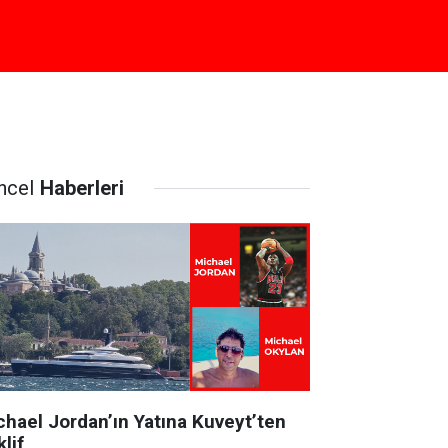
ncel
Haberleri
chael Jordan’ın Yatına Kuveyt’ten
lif