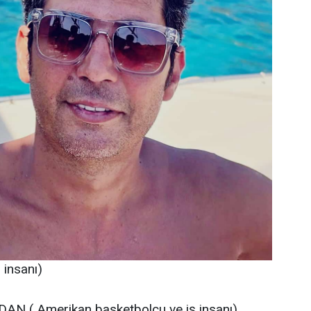
insanı)
AN ( Amerikan basketbolcu ve iş insanı)