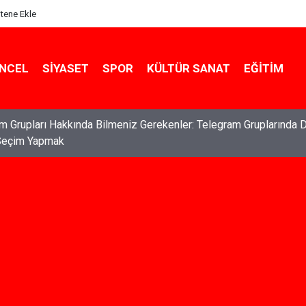
itene Ekle
NCEL
SIYASET
SPOR
KÜLTÜR SANAT
EĞITIM
ları: Haklarınızı Bilmek ve Koruma Altına Almak