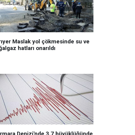
rıyer Maslak yol çökmesinde su ve
algaz hatları onarıldı
rmara Denizi'nde 3.7 büyüklüğünde