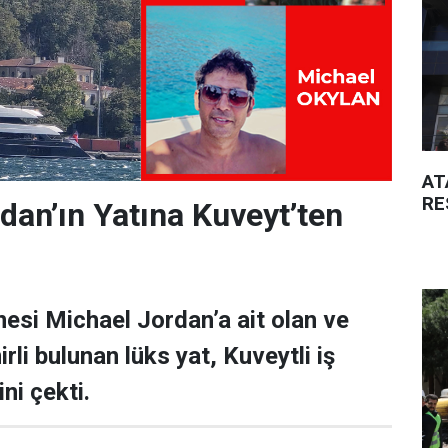
AT
RE
dan’ın Yatına Kuveyt’ten
esi Michael Jordan’a ait olan ve
rli bulunan lüks yat, Kuveytli iş
ni çekti.