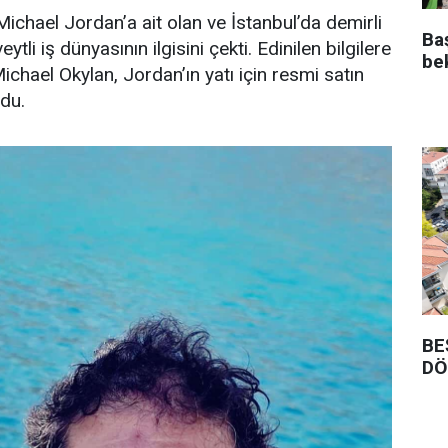
ichael Jordan’a ait olan ve İstanbul’da demirli
Ba
ytli iş dünyasının ilgisini çekti. Edinilen bilgilere
be
Michael Okylan, Jordan’ın yatı için resmi satın
ndu.
BE
DÖ