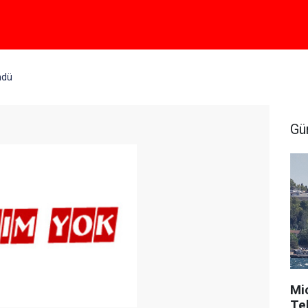
ndü
Gü
Mi
Tek