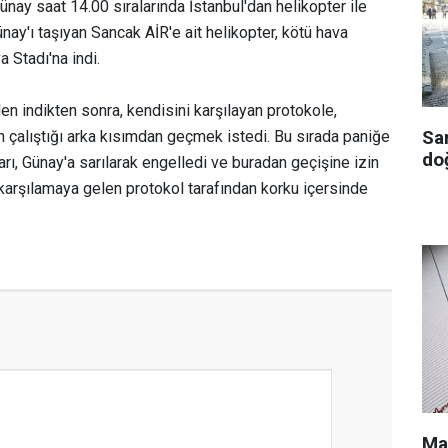
Günay saat 14.00 sıralarında İstanbul'dan helikopter ile
nay'ı taşıyan Sancak AİR'e ait helikopter, kötü hava
 Stadı'na indi.
n indikten sonra, kendisini karşılayan protokole,
Sa
n çalıştığı arka kısımdan geçmek istedi. Bu sırada paniğe
doğ
rı, Günay'a sarılarak engelledi ve buradan geçişine izin
 karşılamaya gelen protokol tarafından korku içersinde
Ma