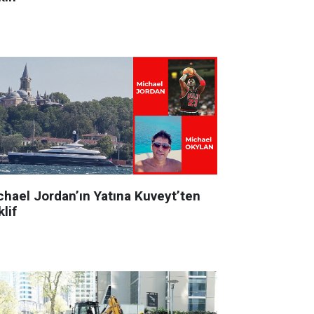
chael Jordan’ın Yatına Kuveyt’ten
lif