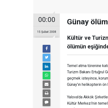
00:00
Günay ölüm
15 Şubat 2008
Kültür ve Turiz
ölümün eşiğind
Temel atma törenine katı
Turizm Bakanı Ertuğrul G
geçmek isteyince, korum
Günay'ın helikopterin ön
Yalova'da Akkök Şirketler
Kültür Merkezi'nin temel