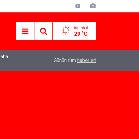
İstanbul
29 °C
22:37
Özlem Drahyalı Kimdir, Nereli ve Kaç Yaşındadır
Günün tüm
haberleri