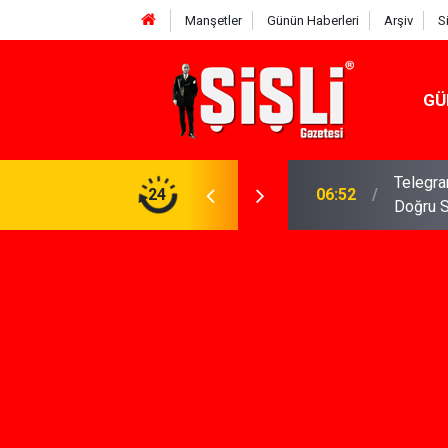
Manşetler
Günün Haberleri
Arşiv
S
GÜ
meniz Gerekenler: Telegram Gruplarında Daha
24
04:43
İş Dava