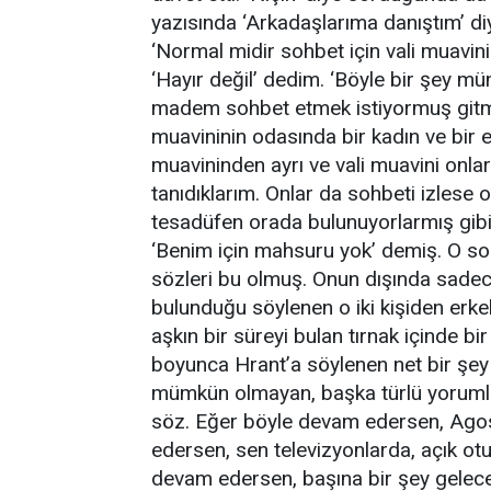
yazısında ‘Arkadaşlarıma danıştım’ di
‘Normal midir sohbet için vali muavin
‘Hayır değil’ dedim. ‘Böyle bir şey m
madem sohbet etmek istiyormuş gitmeli
muavininin odasında bir kadın ve bir 
muavininden ayrı ve vali muavini onlar
tanıdıklarım. Onlar da sohbeti izlese 
tesadüfen orada bulunuyorlarmış gib
‘Benim için mahsuru yok’ demiş. O so
sözleri bu olmuş. Onun dışında sade
bulunduğu söylenen o iki kişiden erke
aşkın bir süreyi bulan tırnak içinde b
boyunca Hrant’a söylenen net bir şey 
mümkün olmayan, başka türlü yoruml
söz. Eğer böyle devam edersen, Ago
edersen, sen televizyonlarda, açık o
devam edersen, başına bir şey gelece