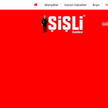
Manşetler
Günün Haberleri
Arşiv
S
GÜ