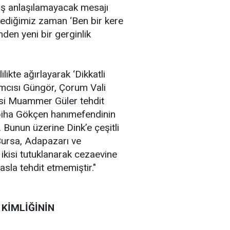
lış anlaşılamayacak mesajı
lediğimiz zaman ‘Ben bir kere
den yeni bir gerginlik
ilikte ağırlayarak ‘Dikkatli
dımcısı Güngör, Çorum Vali
lisi Muammer Güler tehdit
abiha Gökçen hanımefendinin
. Bunun üzerine Dink’e çeşitli
Bursa, Adapazarı ve
 ikisi tutuklanarak cezaevine
asla tehdit etmemiştir."
 KİMLİĞİNİN