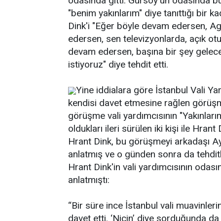
odasında gitti. Gürsoy'un odasında bu
"benim yakınlarım" diye tanıttığı bir kad
Dink'i "Eğer böyle devam edersen, A
edersen, sen televizyonlarda, açık o
devam edersen, başına bir şey gelece
istiyoruz" diye tehdit etti.
Yine iddialara göre İstanbul Vali Ya
kendisi davet etmesine rağlen görüş
görüşme vali yardımcısının "Yakınlarım"
oldukları ileri sürülen iki kişi ile Hran
Hrant Dink, bu görüşmeyi arkadaşı Aydı
anlatmış ve o günden sonra da tehditl
Hrant Dink'in vali yardımcısının odası
anlatmıştı:
“Bir süre ince İstanbul vali muavinler
davet etti. ‘Niçin’ diye sorduğunda da 