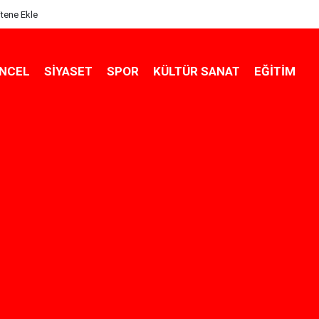
itene Ekle
NCEL
SIYASET
SPOR
KÜLTÜR SANAT
EĞITIM