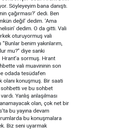
yor. Söyleyeyim bana danıştı.
inin çağırması?’ dedi. Ben
ümkün değil’ dedim. ‘Ama
sin’ dedim. O da gitti. Vali
erkek oturuyormuş vali
ı “Bunlar benim yakınlarım,
olur mu?” diye sanki
i Hrant’a sormuş. Hrant
hbette vali muavininin son
ce odada tesüdafen
k olanı konuşmuş. Bir saati
ir sohbetti ve bu sohbet
vardı. Yanlış anlaşılması
anamayacak olan, çok net bir
s’ta bu yayına devam
turumlarda bu konuşmalara
k. Biz seni uyarmak