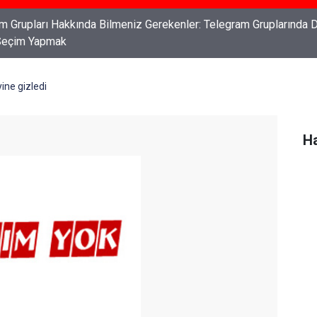
ları: Haklarınızı Bilmek ve Koruma Altına Almak
yine gizledi
Ha