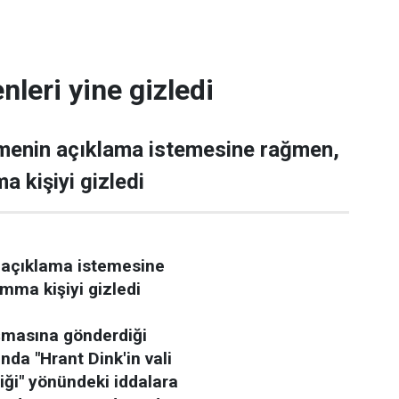
nleri yine gizledi
enin açıklama istemesine rağmen,
a kişiyi gizledi
açıklama istemesine
mma kişiyi gizledi
uşmasına gönderdiği
ında "Hrant Dink'in vali
iği" yönündeki iddalara