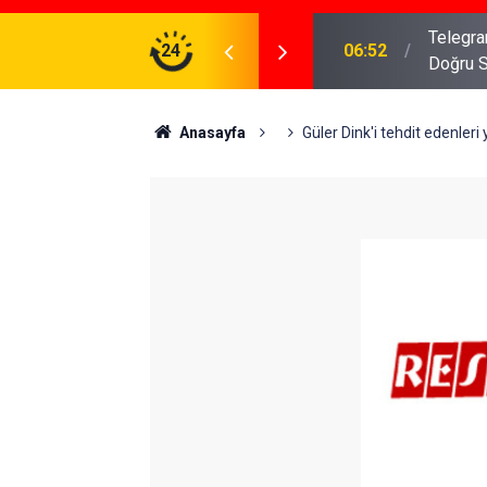
meniz Gerekenler: Telegram Gruplarında Daha
24
04:43
İş Dava
Anasayfa
Güler Dink'i tehdit edenleri 