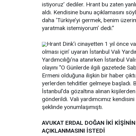
istiyoruz’ dediler. Hrant bu zaten yan
aldı. Kendisine bunu açıklamasını söy
daha ‘Türkiye’yi germek, benim üzerim
yaratmak istemiyorum’ dedi.”
Hrant Dink’i cinayetten 1 yıl önce val
olması için’ uyaran İstanbul Vali Yar
Yardımcılığı’na atanırken İstanbul Va
olayını "O Günlerde ilgili gazetede S
Ermeni olduğuna ilişkin bir haber çıktı
yerlerden tehditler gelmeye başladı. 
İstanbul’da gözaltına alınan kişilerden
gönderildi. Vali yardımcımız kendisini 
şeklinde yonumlaşımıştı.
AVUKAT ERDAL DOĞAN İKİ KİŞİNİN
AÇIKLANMASINI İSTEDİ