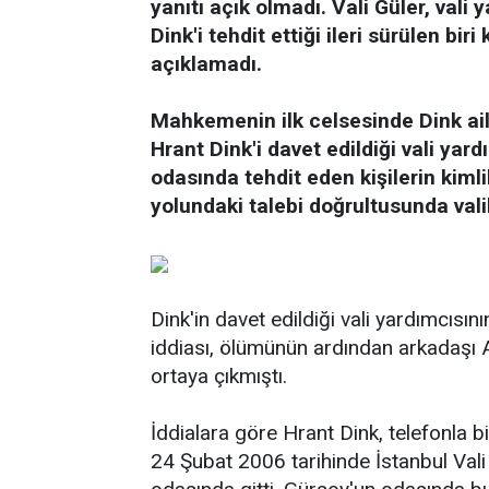
yanıtı açık olmadı. Vali Güler, vali
Dink'i tehdit ettiği ileri sürülen biri 
açıklamadı.
Mahkemenin ilk celsesinde Dink ail
Hrant Dink'i davet edildiği vali yar
odasında tehdit eden kişilerin kiml
yolundaki talebi doğrultusunda valil
Dink'in davet edildiği vali yardımcısın
iddiası, ölümünün ardından arkadaşı A
ortaya çıkmıştı.
İddialara göre Hrant Dink, telefonla bi
24 Şubat 2006 tarihinde İstanbul Val