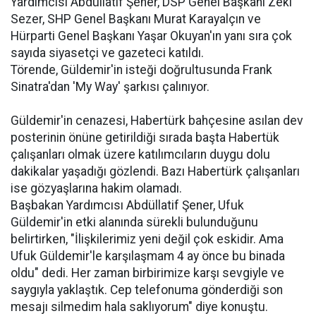
Yardımcısı Abdüllatif Şener, DSP Genel Başkanı Zeki
Sezer, SHP Genel Başkanı Murat Karayalçın ve
Hürparti Genel Başkanı Yaşar Okuyan'ın yanı sıra çok
sayıda siyasetçi ve gazeteci katıldı.
Törende, Güldemir'in isteği doğrultusunda Frank
Sinatra'dan 'My Way' şarkısı çalınıyor.
Güldemir'in cenazesi, Habertürk bahçesine asılan dev
posterinin önüne getirildiği sırada başta Habertük
çalışanları olmak üzere katılımcıların duygu dolu
dakikalar yaşadığı gözlendi. Bazı Habertürk çalışanları
ise gözyaşlarına hakim olamadı.
Başbakan Yardımcısı Abdüllatif Şener, Ufuk
Güldemir'in etki alanında sürekli bulunduğunu
belirtirken, "İlişkilerimiz yeni değil çok eskidir. Ama
Ufuk Güldemir'le karşılaşmam 4 ay önce bu binada
oldu" dedi. Her zaman birbirimize karşı sevgiyle ve
saygıyla yaklaştık. Cep telefonuma gönderdiği son
mesajı silmedim hala saklıyorum" diye konuştu.