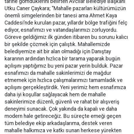
tarihe gömdüklerini belirten Avcılar Belediye Başkanı
Utku Caner Çaykara; “Mahalle pazarları kültürümüzün
önemli simgelerinden bir tanesi ama Ahmet Kaya
Caddesi’nde kurulan pazar, yıllardır bölge trafiğini felç
ediyor, esnafımızı ve vatandaşlarımızı zorluyordu.
Göreve geldiğimiz ilk günden itibaren bu sorunu kalıcı
bir şekilde çözmek için çalıştık. Mahallemizde
belediyemize ait bir alan olmadığı için Danıştay
kararının ardından hızlıca bir tarama yaparak bugün
açılışını yaptığımız bu yeni pazar yerin bulduk. Pazar
esnafımızı da mahalle sakinlerimizi de mağdur
etmemek için hızlıca çalışmalarımızı tamamladık ve
açılışını gerçekleştirdik. Yeni yerimiz hem esnafımıza
daha iyi koşullar sağlayacak hem de mahalle
sakinlerimize düzenli, güvenli ve rahat bir alışveriş
deneyimi sunacak. Çok yakında da kapalı ve daha
modern hale getireceğiz. Bu süreçte emeği geçen
tüm belediye ekip arkadaşlarıma, destek veren
mahalle halkımıza ve katkı sunan herkese yürekten