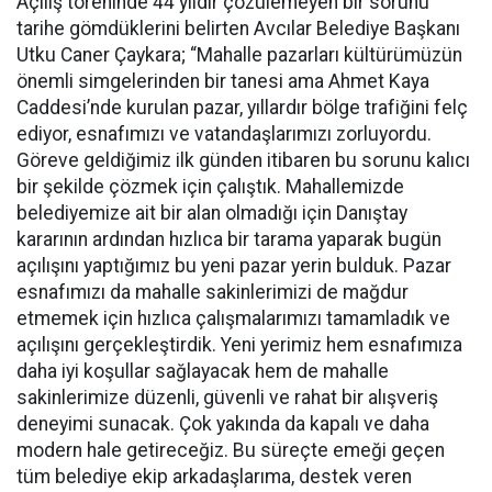
Açılış töreninde 44 yıldır çözülemeyen bir sorunu
tarihe gömdüklerini belirten Avcılar Belediye Başkanı
Utku Caner Çaykara; “Mahalle pazarları kültürümüzün
önemli simgelerinden bir tanesi ama Ahmet Kaya
Caddesi’nde kurulan pazar, yıllardır bölge trafiğini felç
ediyor, esnafımızı ve vatandaşlarımızı zorluyordu.
Göreve geldiğimiz ilk günden itibaren bu sorunu kalıcı
bir şekilde çözmek için çalıştık. Mahallemizde
belediyemize ait bir alan olmadığı için Danıştay
kararının ardından hızlıca bir tarama yaparak bugün
açılışını yaptığımız bu yeni pazar yerin bulduk. Pazar
esnafımızı da mahalle sakinlerimizi de mağdur
etmemek için hızlıca çalışmalarımızı tamamladık ve
açılışını gerçekleştirdik. Yeni yerimiz hem esnafımıza
daha iyi koşullar sağlayacak hem de mahalle
sakinlerimize düzenli, güvenli ve rahat bir alışveriş
deneyimi sunacak. Çok yakında da kapalı ve daha
modern hale getireceğiz. Bu süreçte emeği geçen
tüm belediye ekip arkadaşlarıma, destek veren