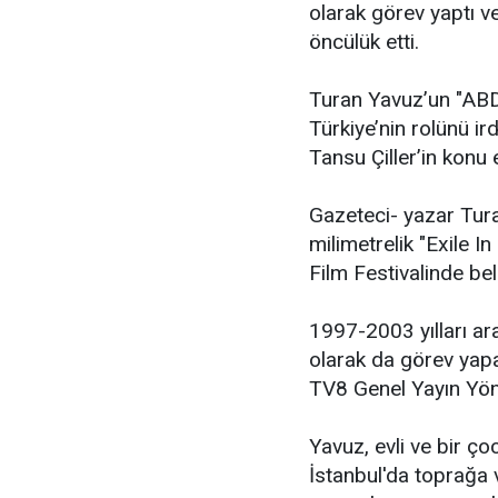
olarak görev yaptı v
öncülük etti.
Turan Yavuz’un "ABD’
Türkiye’nin rolünü i
Tansu Çiller’in konu e
Gazeteci- yazar Tura
milimetrelik "Exile I
Film Festivalinde belg
1997-2003 yılları a
olarak da görev yapa
TV8 Genel Yayın Yöne
Yavuz, evli ve bir ç
İstanbul'da toprağa 