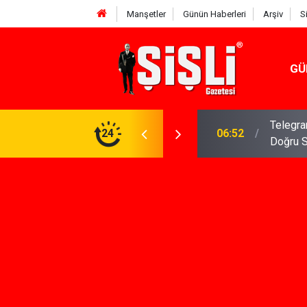
Manşetler
Günün Haberleri
Arşiv
S
GÜ
meniz Gerekenler: Telegram Gruplarında Daha
24
04:43
İş Dava