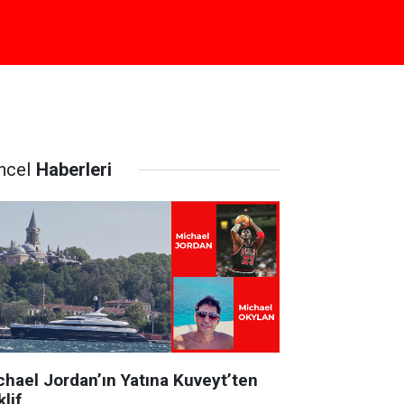
ncel
Haberleri
chael Jordan’ın Yatına Kuveyt’ten
lif