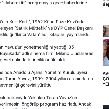
e "Haberaktif" programıyla gece haberlerine
de
nin Kürt Kartı", 1962 Küba Füze Krizi’nde
rdeleyen "Satılık Müttefik" ve DYP Genel Başkanı
dildiği "İkinci Vatan" adlı kitapları yayımlandı.
n Yavuz’un yönetmenliğini yaptığı 35
n Büyükada" adlı sinema filmi Milano Uluslararası
esel dalında birincilik ödülü aldı.
rasında Anadolu Ajansı Yönetim Kurulu üyesi
AV
ÇÖ
n Turan Yavuz, 1999- 2004 yılları arasında da
YE
tmenliği görevini yürüttü.
ocuk babasıydı. Yakınları Turan Yavuz'un
verilmesini öngörüp program hazırladı. Ancak