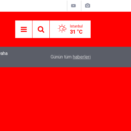
İstanbul
31 °C
22:37
Özlem Drahyalı Kimdir, Nereli ve Kaç Yaşındadır
Günün tüm
haberleri