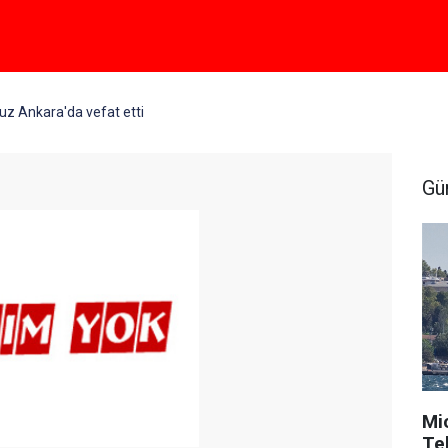
z Ankara'da vefat etti
Gü
Mi
Tek