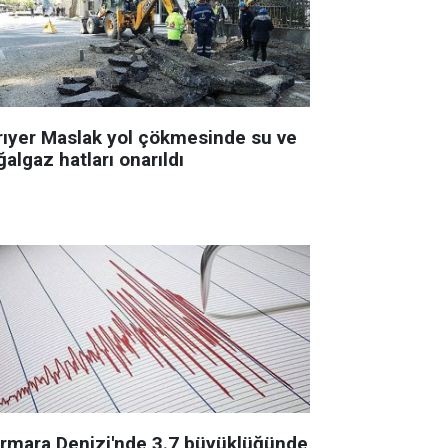
rıyer Maslak yol çökmesinde su ve
algaz hatları onarıldı
rmara Denizi'nde 3.7 büyüklüğünde