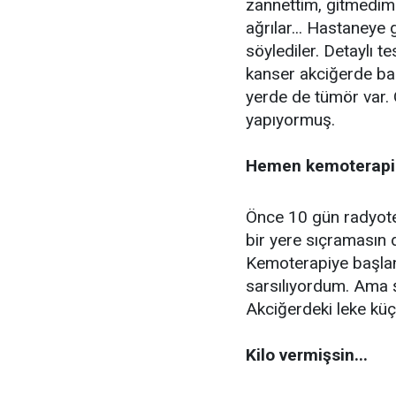
zannettim, gitmedim 
ağrılar... Hastaneye 
söylediler. Detaylı t
kanser akciğerde baş
yerde de tümör var. O
yapıyormuş.
Hemen kemoterapi 
Önce 10 gün radyoter
bir yere sıçramasın 
Kemoterapiye başland
sarsılıyordum. Ama ş
Akciğerdeki leke küç
Kilo vermişsin...