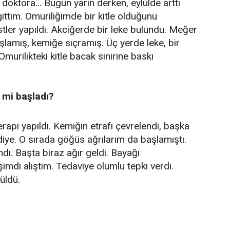
doktora... Bugün yarın derken, eylülde arttı
gittim. Omuriliğimde bir kitle olduğunu
estler yapıldı. Akciğerde bir leke bulundu. Meğer
lamış, kemiğe sıçramış. Üç yerde leke, bir
murilikteki kitle bacak sinirine baskı
mi başladı?
api yapıldı. Kemiğin etrafı çevrelendi, başka
diye. O sırada göğüs ağrılarım da başlamıştı.
ı. Başta biraz ağır geldi. Bayağı
imdi alıştım. Tedaviye olumlu tepki verdi.
üldü.