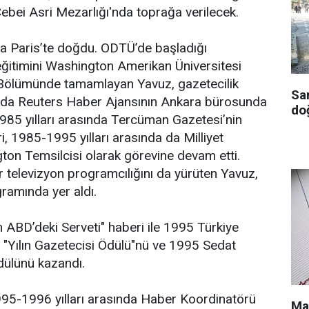
bei Asri Mezarlığı'nda toprağa verilecek.
a Paris’te doğdu. ODTÜ’de başladığı
r eğitimini Washington Amerikan Üniversitesi
er Bölümünde tamamlayan Yavuz, gazetecilik
Sa
nda Reuters Haber Ajansının Ankara bürosunda
doğ
1985 yılları arasında Tercüman Gazetesi’nin
 1985-1995 yılları arasında da Milliyet
on Temsilcisi olarak görevine devam etti.
r televizyon programcılığını da yürüten Yavuz,
ramında yer aldı.
in ABD’deki Serveti" haberi ile 1995 Türkiye
 "Yılın Gazetecisi Ödülü"nü ve 1995 Sedat
dülünü kazandı.
995-1996 yılları arasında Haber Koordinatörü
Ma