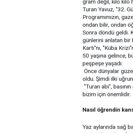
gram değil, kilo kil
Turan Yavuz, "32. G
Programımızın, gaze
ondan bilir, ondan öğ
Sonra döndü geldi. K
günlerini anlatan bi
Kartı"nı, "Küba Krizi"n
50 yaşına gelince, b
peşpeşe yaşadı:
Önce dünyalar güzeli
oldu. Şimdi ilki uğrun
"Turan abi", basının
bizim için önemlidir.
Nasıl öğrendin kan
Yaz aylarında sağ b