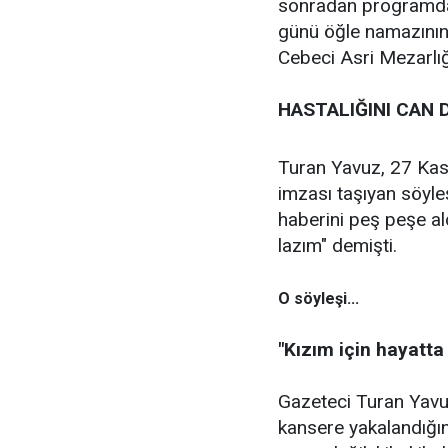
sonradan programda 
günü öğle namazının
Cebeci Asri Mezarlığı
HASTALIĞINI CAN 
Turan Yavuz, 27 Kası
imzası taşıyan söyle
haberini peş peşe al
lazım" demişti.
O söyleşi...
"Kızım için hayatt
Gazeteci Turan Yavu
kansere yakalandığı