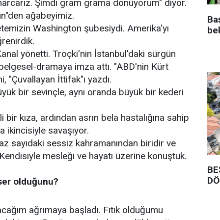
o harcarız. Şimdi gram grama dönüyorum" diyor.
ün"den ağabeyimiz.
Ba
temizin Washington şubesiydi. Amerika'yı
be
renirdik.
anal yönetti. Troçki'nin İstanbul'daki sürgün
r belgesel-dramaya imza attı. "ABD'nin Kürt
i, "Çuvallayan İttifak"ı yazdı.
üyük bir sevinçle, aynı oranda büyük bir kederi
 bir kıza, ardından asrın bela hastalığına sahip
a ikincisiyle savaşıyor.
 az sayıdaki sessiz kahramanından biridir ve
 Kendisiyle mesleği ve hayatı üzerine konuştuk.
BE
DÖ
ser olduğunu?
acağım ağrımaya başladı. Fıtık olduğumu