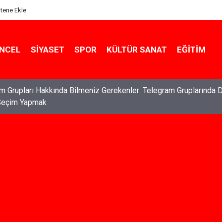
itene Ekle
NCEL
SIYASET
SPOR
KÜLTÜR SANAT
EĞITIM
ları: Haklarınızı Bilmek ve Koruma Altına Almak