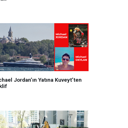
chael Jordan’ın Yatına Kuveyt’ten
lif