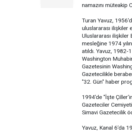
namazını müteakip Ce
Turan Yavuz, 1956’d
uluslararası ilişkile
Uluslararası ilişkil
mesleğine 1974 yılı
atıldı. Yavuz, 1982-
Washington Muhabiri,
Gazetesinin Washingt
Gazetecilikle berabe
"32. Gün" haber prog
1994’de "İşte Çiller’
Gazeteciler Cemiyeti
Simavi Gazetecilik ö
Yavuz, Kanal 6’da 1