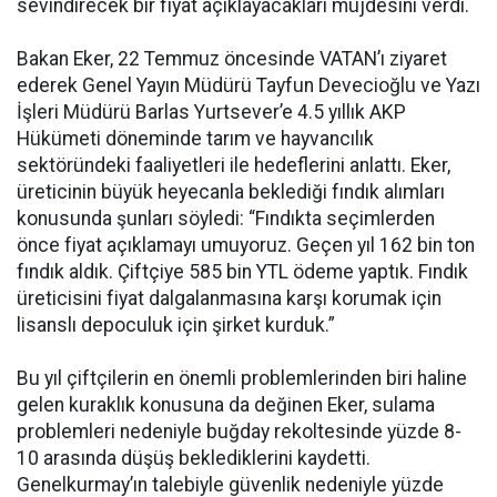
sevindirecek bir fiyat açıklayacakları müjdesini verdi.
Bakan Eker, 22 Temmuz öncesinde VATAN’ı ziyaret
ederek Genel Yayın Müdürü Tayfun Devecioğlu ve Yazı
İşleri Müdürü Barlas Yurtsever’e 4.5 yıllık AKP
Hükümeti döneminde tarım ve hayvancılık
sektöründeki faaliyetleri ile hedeflerini anlattı. Eker,
üreticinin büyük heyecanla beklediği fındık alımları
konusunda şunları söyledi: “Fındıkta seçimlerden
önce fiyat açıklamayı umuyoruz. Geçen yıl 162 bin ton
fındık aldık. Çiftçiye 585 bin YTL ödeme yaptık. Fındık
üreticisini fiyat dalgalanmasına karşı korumak için
lisanslı depoculuk için şirket kurduk.”
Bu yıl çiftçilerin en önemli problemlerinden biri haline
gelen kuraklık konusuna da değinen Eker, sulama
problemleri nedeniyle buğday rekoltesinde yüzde 8-
10 arasında düşüş beklediklerini kaydetti.
Genelkurmay’ın talebiyle güvenlik nedeniyle yüzde